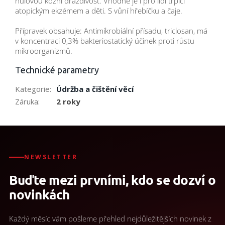
nulovou kožní dráždivost. Vhodné je i pro lidi trpící
atopickým ekzémem a děti. S vůní hřebíčku a čaje.
Přípravek obsahuje: Antimikrobiální přísadu, triclosan, má
v koncentraci 0,3% bakteriostatický účinek proti růstu
mikroorganizmů.
Technické parametry
Kategorie
:
Údržba a čištění věcí
Záruka
:
2 roky
NEWSLETTER
Buďte mezi prvními, kdo se dozví o
novinkách
Každý měsíc vám pošleme přehled nejdůležitějších novinek z