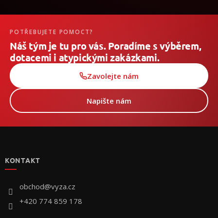
POTŘEBUJETE POMOCT?
Náš tým je tu pro vás. Poradíme s výběrem,
dotacemi i atypickými zakázkami.
Zavolejte nám
Napište nám
Z
á
p
KONTAKT
a
t
í
obchod
@
vyza.cz
+420 774 859 178