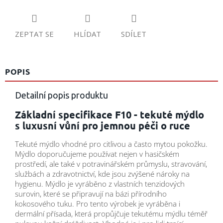
ZEPTAT SE
HLÍDAT
SDÍLET
POPIS
Detailní popis produktu
Základní specifikace F10 - tekuté mýdlo
s luxusní vůní pro jemnou péči o ruce
Tekuté mýdlo vhodné pro citlivou a často mytou pokožku.
Mýdlo doporučujeme používat nejen v hasičském
prostředí, ale také v potravinářském průmyslu, stravování,
službách a zdravotnictví, kde jsou zvýšené nároky na
hygienu. Mýdlo je vyráběno z vlastních tenzidových
surovin, které se připravují na bázi přírodního
kokosového tuku. Pro tento výrobek je vyráběna i
dermální přísada, která propůjčuje tekutému mýdlu téměř