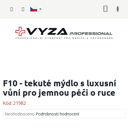
Přejít
NÁKUP
na
obsah
KOŠÍK
Hasičské
vybavení
F10 - tekuté mýdlo s luxusní
vůní pro jemnou péči o ruce
Požární
sport
Kód:
21982
Zdravotnické
vybavení
Průměrné
Neohodnoceno
Podrobnosti hodnocení
hodnocení
produktu
Oblečení,