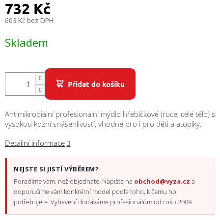
/
732 Kč
605 Kč bez DPH
Přihlášení
Měrná
Skladem
cena:
Přidat do košíku
Antimikrobiální profesionální mýdlo hřebíčkové (ruce, celé tělo) s
vysokou kožní snášenlivostí, vhodné pro i pro děti a atopiky.
Detailní informace
NEJSTE SI JISTÍ VÝBĚREM?
Poradíme vám, než objednáte. Napište na
obchod@vyza.cz
a
doporučíme vám konkrétní model podle toho, k čemu ho
potřebujete. Vybavení dodáváme profesionálům od roku 2009.