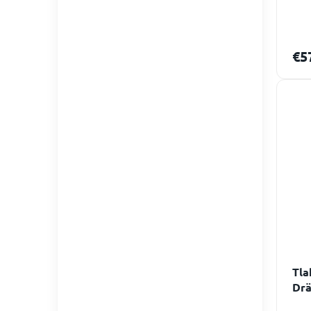
€5
Tla
Drä
Živ