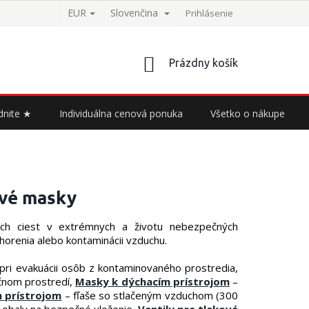
EUR
Slovenčina
Prihlásenie
NÁKUPNÝ
Prázdny košík
KOŠÍK
dnite ★
Individuálna cenová ponuka
Všetko o nákupe
ové masky
ích ciest v extrémnych a životu nebezpečných
horenia alebo kontaminácii vzduchu.
pri evakuácii osôb z kontaminovaného prostredia,
čnom prostredí,
Masky k dýchacím prístrojom
–
m prístrojom
– fľaše so stlačeným vzduchom (300
 obaly na bezpečné uloženie,
Ventily pre tlakové