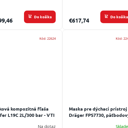
Do košíka
Do košík
99,46
€617,74
Kód:
22624
Kód:
22
ková kompozitná fľaša
Maska pre dýchací prístroj
fer L19C 2L/300 bar - VTI
Dräger FPS7730, päťbodov
ssic
Životnost: 15 let
kríž
Na dotaz
Sklad