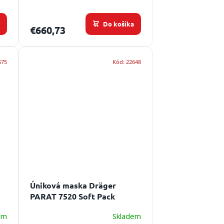
a
Do košíka
€660,73
675
Kód:
22648
Úniková maska Dräger
PARAT 7520 Soft Pack
em
Skladem