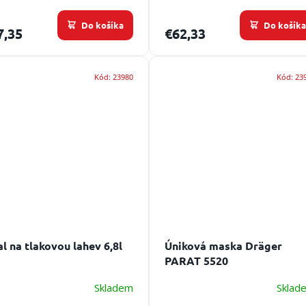
Do košíka
Do košík
7,35
€62,33
Kód:
23980
Kód:
23
l na tlakovou lahev 6,8l
Úniková maska Dräger
PARAT 5520
Skladem
Sklad