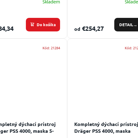
Skladem
Sklad
Do košíka
DETAIL
84,34
€254,27
od
Kód:
21284
Kód:
21
pletný dýchací prístroj
Kompletný dýchací prístro
ger PSS 4000, maska 5-
Dräger PSS 4000, maska
ový kríž, fľaša oceľ
kandahár S-fix, fľaša