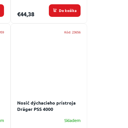
a
Do košíka
€44,38
959
Kód:
23656
Nosič dýchacieho prístroja
Dräger PSS 4000
em
Skladem