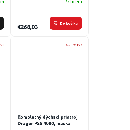
em
Skladem
Do košíka
€268,03
281
Kód:
21197
j
Kompletný dýchací prístroj
Dräger PSS 4000, maska
kandahár S-fix, fľaša oceľ