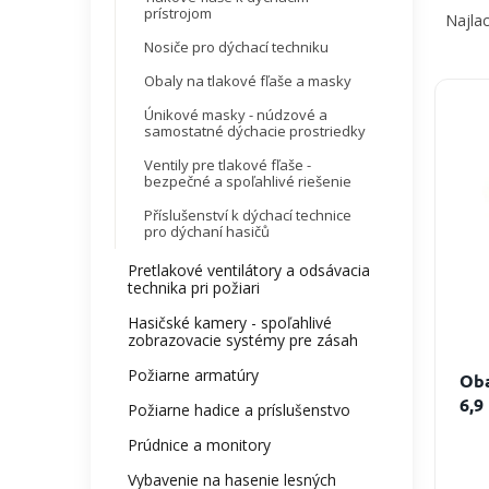
a
prístrojom
Najlac
d
Nosiče pro dýchací techniku
e
Obaly na tlakové fľaše a masky
n
V
i
ý
Únikové masky - núdzové a
samostatné dýchacie prostriedky
e
p
p
i
Ventily pre tlakové fľaše -
r
bezpečné a spoľahlivé riešenie
s
o
p
Příslušenství k dýchací technice
d
r
pro dýchaní hasičů
u
o
Pretlakové ventilátory a odsávacia
k
d
technika pri požiari
t
u
Hasičské kamery - spoľahlivé
o
k
zobrazovacie systémy pre zásah
v
t
o
Požiarne armatúry
Oba
v
6,9
Požiarne hadice a príslušenstvo
Prúdnice a monitory
Vybavenie na hasenie lesných