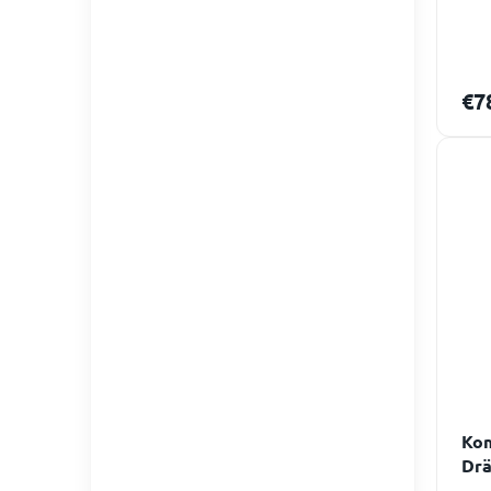
€7
Kom
Drä
bod