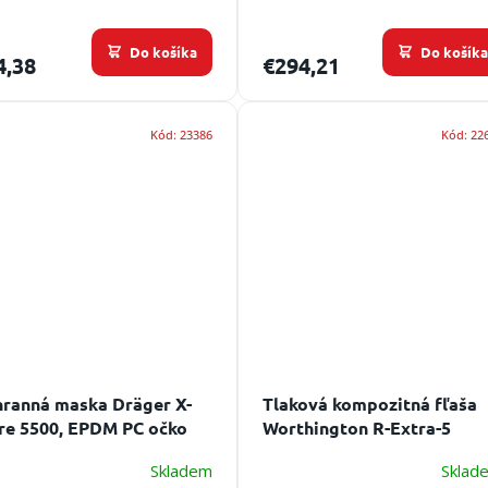
Do košíka
Do košík
4,38
€294,21
Kód:
23386
Kód:
22
ranná maska Dräger X-
Tlaková kompozitná fľaša
re 5500, EPDM PC očko
Worthington R-Extra-5
5033.10.1000 6,8L/300 bar -
Skladem
Sklad
EFV
Životnost: neomezená