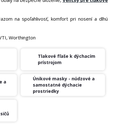
azom na spoľahlivosť, komfort pri nosení a dlhú
VTI, Worthington
Tlakové fľaše k dýchacím
prístrojom
Únikové masky - núdzové a
e a
samostatné dýchacie
prostriedky
sičů