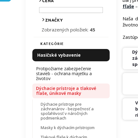
CENA
l
fľaše
– 
Naša d
ZNAČKY
životno
Zobrazených položiek:
45
Zastúp
KATEGÓRIE
Preskočiť
kategórie
Dý
Hasičské vybavenie
zá
sp
Protipožiarne zabezpečenie
po
stavieb - ochrana majetku a
životov
Dýchacie prístroje a tlakové
fľaše, únikové masky
V
Dýchacie prístroje pre
záchranárov - bezpečnosť a
b
spoľahlivosť v náročných
r
podmienkach
Masky k dýchacím prístrojom
R
Tlakové fľaše k dýchacím