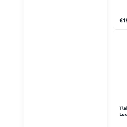
€1
Tla
Lux
Cla