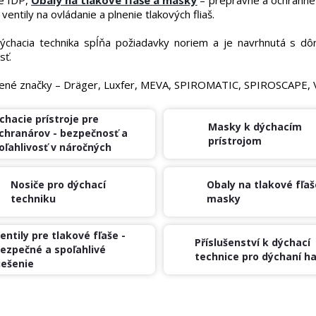
ventily na ovládanie a plnenie tlakových fliaš.
ýchacia technika spĺňa požiadavky noriem a je navrhnutá s dôr
sť.
ené značky – Dräger, Luxfer, MEVA, SPIROMATIC, SPIROSCAPE, 
chacie prístroje pre
Masky k dýchacím
chranárov - bezpečnosť a
prístrojom
oľahlivosť v náročných
dmienkach
Nosiče pro dýchací
Obaly na tlakové fľaš
techniku
masky
entily pre tlakové fľaše -
Příslušenství k dýchací
ezpečné a spoľahlivé
technice pro dýchaní ha
iešenie