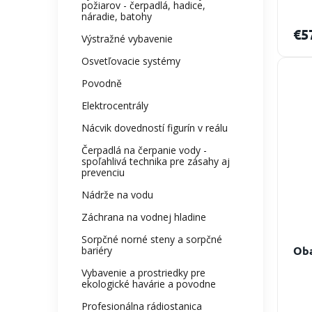
požiarov - čerpadlá, hadice,
náradie, batohy
€5
Výstražné vybavenie
Osvetľovacie systémy
Povodně
Elektrocentrály
Nácvik dovedností figurín v reálu
Čerpadlá na čerpanie vody -
spoľahlivá technika pre zásahy aj
prevenciu
Nádrže na vodu
Záchrana na vodnej hladine
Sorpčné norné steny a sorpčné
Oba
bariéry
Vybavenie a prostriedky pre
ekologické havárie a povodne
Profesionálna rádiostanica