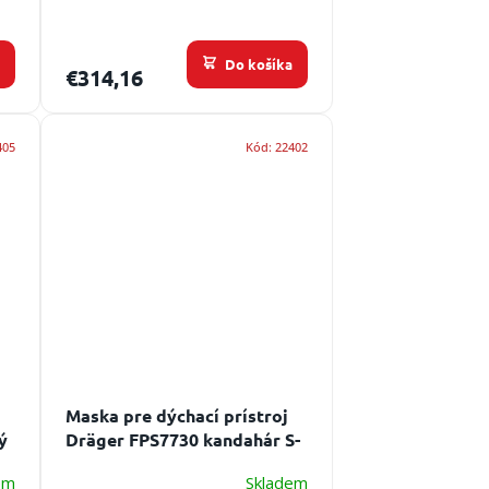
a
Do košíka
€314,16
405
Kód:
22402
Maska pre dýchací prístroj
ý
Dräger FPS7730 kandahár S-
fix
em
Skladem