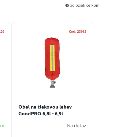
45
položiek celkom
226
Kód:
23983
Obal na tlakovou lahev
x
GoodPRO 6,8l - 6,9l
em
Na dotaz