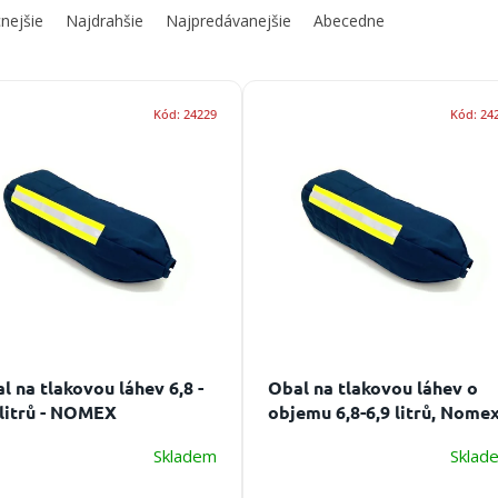
nejšie
Najdrahšie
Najpredávanejšie
Abecedne
Kód:
24229
Kód:
24
l na tlakovou láhev 6,8 -
Obal na tlakovou láhev o
 litrů - NOMEX
objemu 6,8-6,9 litrů, Nome
polstrovaný
Skladem
Sklad