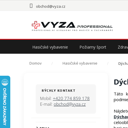
Prejsť
obchod@vyza.cz
na
obsah
Hasičské vybavenie
Požiarny šport
Zdrav
Domov
Hasičské vybavenie
Dýcha
B
Dých
o
č
RÝCHLY KONTAKT
Táto k
n
Mobil:
+420 774 859 178
podmien
ý
E-mail:
obchod@vyza.cz
p
Nájdet
a
Dýchac
n
celoob
e
bar) p