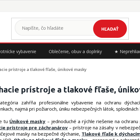
HĽADAŤ
otnícke vybavenie
Oblečenie, obuv a doplnky
★ Neprehlia
cie prístroje a tlakové fľaše, únikové masky
acie prístroje a tlakové fľaše, únik
ategória zahŕňa profesionálne vybavenie na ochranu dýchac
kach, najmä pri požiaroch, úniku nebezpečných látok, splodinách 
e tu
Únikové masky
– jednoduché a rýchle riešenie na ochranu 
ie prístroje pre záchranárov
– prístroje na zásahy v nebezpe
ličejové masky na bezpečné dýchanie,
Tlakové fľaše k dýchací
re IDP,
Obaly na tlakové fľaše a masky
– prepravné a ochranné