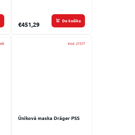
a
Do košíka
€451,29
KAR
Kód:
21577
Úniková maska Dräger PSS