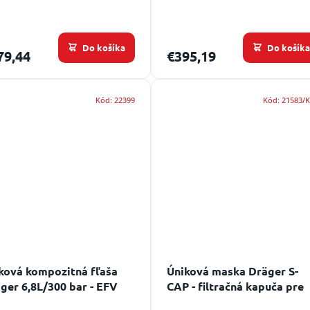
Do košíka
Do košík
79,44
€395,19
Kód:
22399
Kód:
21583/
ková kompozitná fľaša
Úniková maska Dräger S-
ger 6,8L/300 bar - EFV
CAP - filtračná kapuča pre
otnost: 30 let
núdzový únik