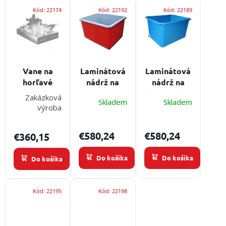
V
e
obuv
Kód:
22174
Kód:
22192
Kód:
22189
a
ý
p
doplnky
p
r
i
o
s
★
d
Neprehliadnite
p
u
★
r
Vane na
Laminátová
Laminátová
k
o
Individuálna
horľavé
nádrž na
nádrž na
t
cenová
d
kvapaliny
vodu pre
vodu pre
o
ponuka
Zakázková
u
Skladem
Skladem
pre
požiarny
požiarny
v
výroba
k
Všetko
požiarny
šport -
šport -
o
t
šport
červená
modrá
nákupe
€580,24
€580,24
o
€360,15
v
Kontakty
Do košíka
Do košíka
Do košíka
Požiarny
šport
Kód:
22195
Kód:
22198
Neprehliadnite
EUR