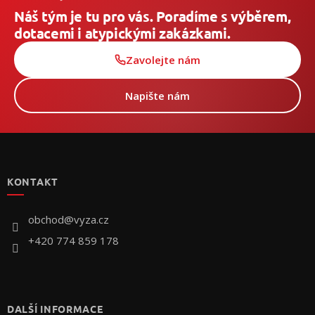
Náš tým je tu pro vás. Poradíme s výběrem,
dotacemi i atypickými zakázkami.
Zavolejte nám
Napište nám
Z
á
p
KONTAKT
ä
t
i
obchod
@
vyza.cz
e
+420 774 859 178
DALŠÍ INFORMACE