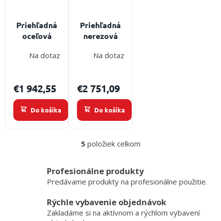
/
Priehľadná
Priehľadná
Prihlásenie
oceľová
nerezová
nádrž na
nádrž na
Na dotaz
Na dotaz
vodu pre
vodu pre
požiarny
požiarny
šport -
šport -
€1 942,55
€2 751,09
červená
čierna
Do košíka
Do košíka
5
položiek celkom
O
v
l
Profesionálne produkty
á
Predávame produkty na profesionálne použitie.
d
a
Rýchle vybavenie objednávok
c
Zakladáme si na aktívnom a rýchlom vybavení
i