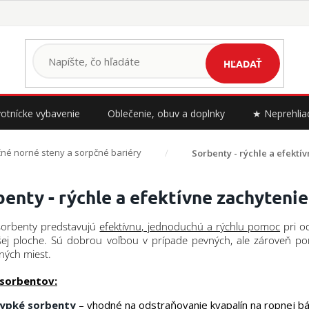
HĽADAŤ
otnícke vybavenie
Oblečenie, obuv a doplnky
★ Neprehlia
né norné steny a sorpčné bariéry
Sorbenty - rýchle a efektí
benty - rýchle a efektívne zachyteni
sorbenty predstavujú
efektívnu, jednoduchú a rýchlu pomoc
pri o
šej ploche. Sú dobrou voľbou v prípade pevných, ale zároveň p
ných miest.
sorbentov:
ypké sorbenty
– vhodné na odstraňovanie kvapalín na ropnej bá