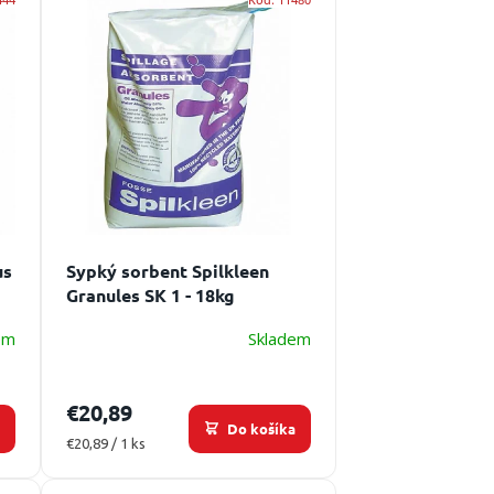
us
Sypký sorbent Spilkleen
Granules SK 1 - 18kg
em
Skladem
€20,89
a
Do košíka
Jednotková
€20,89 / 1 ks
cena: