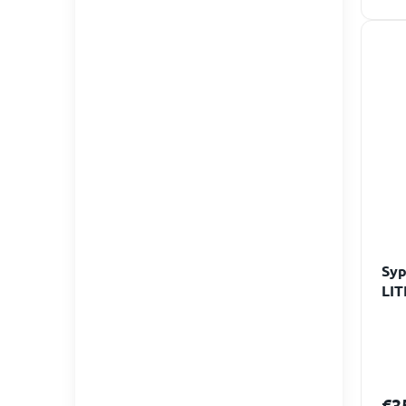
Syp
LIT
€3