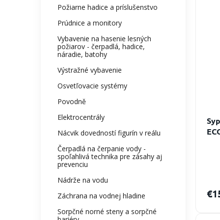
ý
Požiarne hadice a príslušenstvo
e
p
p
i
Prúdnice a monitory
r
s
Vybavenie na hasenie lesných
o
p
požiarov - čerpadlá, hadice,
d
r
náradie, batohy
u
o
Výstražné vybavenie
k
d
t
u
Osvetľovacie systémy
o
k
Povodně
v
t
Elektrocentrály
o
Syp
v
EC
Nácvik dovedností figurín v reálu
Čerpadlá na čerpanie vody -
spoľahlivá technika pre zásahy aj
prevenciu
Nádrže na vodu
€1
Záchrana na vodnej hladine
Sorpčné norné steny a sorpčné
bariéry