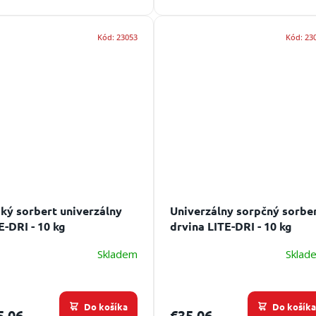
cena:
Kód:
23053
Kód:
23
ký sorbert univerzálny
Univerzálny sorpčný sorbe
E-DRI - 10 kg
drvina LITE-DRI - 10 kg
Skladem
Sklad
Do košíka
Do košík
5,06
€35,06