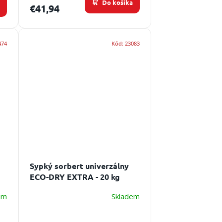
Do košíka
a
€41,94
474
Kód:
23083
Sypký sorbert univerzálny
ECO-DRY EXTRA - 20 kg
em
Skladem