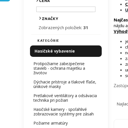
CENA
C
l
U
ZNAČKY
Najčas
nájdu 
Zobrazených položiek:
31
Výhod
KATEGÓRIE
Preskočiť
j
kategórie
c
Hasičské vybavenie
n
z
Protipožiarne zabezpečenie
z
stavieb - ochrana majetku a
u
životov
s
Dýchacie prístroje a tlakové fľaše,
Zastúpe
únikové masky
Pretlakové ventilátory a odsávacia
R
technika pri požiari
a
Najlac
d
Hasičské kamery - spoľahlivé
zobrazovacie systémy pre zásah
e
n
V
Požiarne armatúry
i