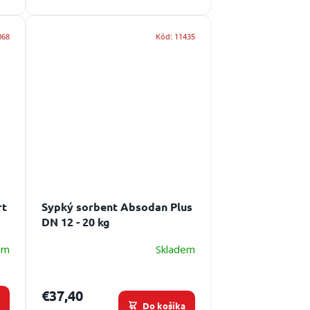
cena:
068
Kód:
11435
rt
Sypký sorbent Absodan Plus
DN 12 - 20 kg
em
Skladem
€37,40
a
Do košíka