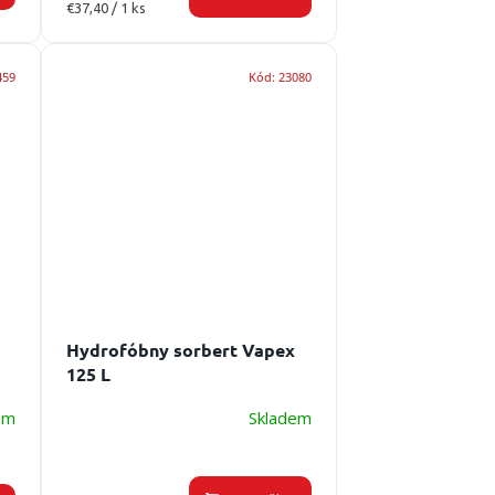
Jednotková
€37,40 / 1 ks
cena:
459
Kód:
23080
Hydrofóbny sorbert Vapex
125 L
em
Skladem