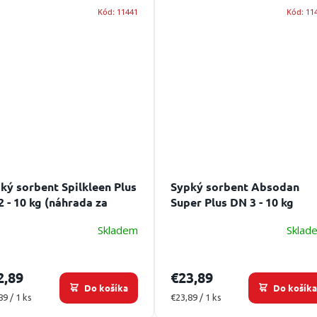
Kód:
11441
Kód:
11
ký sorbent Spilkleen Plus
Sypký sorbent Absodan
2 - 10 kg (náhrada za
Super Plus DN 3 - 10 kg
ex)
Skladem
Sklad
2,89
€23,89
Do košíka
Do košík
otková
Jednotková
89 / 1 ks
€23,89 / 1 ks
:
cena: