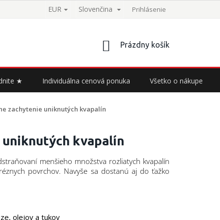
EUR
Slovenčina
Prihlásenie
NÁKUPNÝ
Prázdny košík
KOŠÍK
dnite ★
Individuálna cenová ponuka
Všetko o nákupe
vne zachytenie uniknutých kvapalín
e uniknutých kvapalín
dstraňovaní menšieho množstva rozliatych kvapalín
oréznych povrchov. Navyše sa dostanú aj do ťažko
ze, olejov a tukov