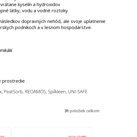
 vrátane kyselín a hydroxidov
opné látky, vodu a vodné roztoky
 následkov dopravných nehôd, ale svoje uplatnenie
árskych podnikoch a v lesnom hospodárstve.
ikálií
é prostredie
x, PeatSorb, REOAMOS, Spilkleen, UNI-SAFE
31
položiek celkom
444
Kód:
11480