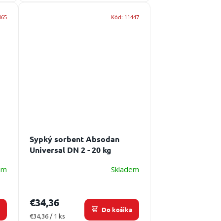
465
Kód:
11447
Sypký sorbent Absodan
Universal DN 2 - 20 kg
em
Skladem
€34,36
a
Do košíka
Jednotková
€34,36 / 1 ks