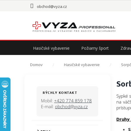
Prejsť
obchod@vyza.cz
na
obsah
Hasičské vybavenie
Požiarny šport
Zdrav
Domov
Hasičské vybavenie
Sorpč
B
Sor
o
č
RÝCHLY KONTAKT
Sypké 
n
Mobil:
+420 774 859 178
na väč
ý
E-mail:
obchod@vyza.cz
prístup
p
a
Druhy 
n
S
e