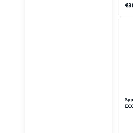
€3
Syp
ECO