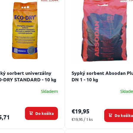
ký sorbert univerzálny
Sypký sorbent Absodan Pl
O-DRY STANDARD - 10 kg
DN 1 - 10 kg
Skladem
Sklad
€19,95
Do košíka
Do košík
5,71
Jednotková
€19,95 / 1 ks
cena: