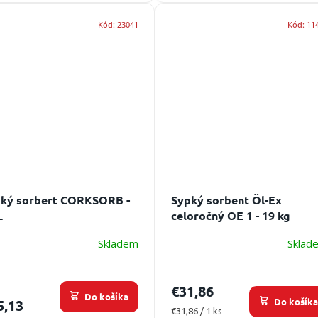
Kód:
23041
Kód:
11
ký sorbert CORKSORB -
Sypký sorbent Öl-Ex
L
celoročný OE 1 - 19 kg
Skladem
Sklad
€31,86
Do košíka
Do košík
5,13
Jednotková
€31,86 / 1 ks