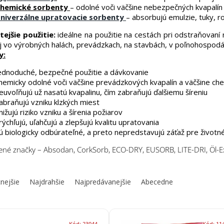
hemické sorbenty
– odolné voči väčšine nebezpečných kvapalín
niverzálne upratovacie sorbenty
– absorbujú emulzie, tuky, r
tejšie použitie:
ideálne na použitie na cestách pri odstraňovaní
aj vo výrobných halách, prevádzkach, na stavbách, v poľnohospod
y:
ednoduché, bezpečné použitie a dávkovanie
hemicky odolné voči väčšine prevádzkových kvapalín a väčšine chem
euvoľňujú už nasatú kvapalinu, čím zabraňujú ďalšiemu šíreniu
abraňujú vzniku klzkých miest
nižujú riziko vzniku a šírenia požiarov
rýchľujú, uľahčujú a zlepšujú kvalitu upratovania
ú biologicky odbúrateľné, a preto nepredstavujú záťaž pre životn
né značky – Absodan, CorkSorb, ECO-DRY, EUSORB, LITE-DRI, Öl-E
nejšie
Najdrahšie
Najpredávanejšie
Abecedne
Kód:
23044
Kód:
11