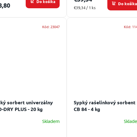
Do košíka
Do košík
8,80
Jednotková
€39,34 / 1 ks
cena:
Kód:
23047
Kód:
11
ký sorbert univerzálny
Sypký rašelinkový sorbent
-DRY PLUS - 20 kg
CB 84 - 4 kg
Skladem
Sklad