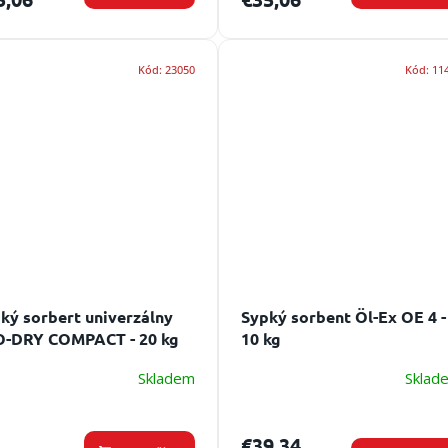
Kód:
23050
Kód:
11
ký sorbert univerzálny
Sypký sorbent Öl-Ex OE 4 -
-DRY COMPACT - 20 kg
10 kg
Skladem
Sklad
€39,34