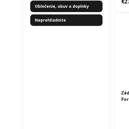
€2
Oblečenie, obuv a doplnky
Neprehliadnite
Zád
For