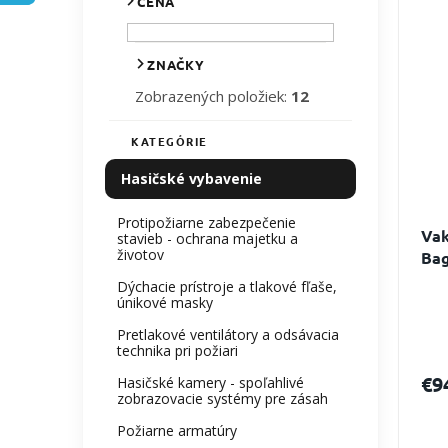
CENA
e
p
l
p
i
r
s
ZNAČKY
o
p
Zobrazených položiek:
12
d
r
u
o
k
d
KATEGÓRIE
Preskočiť
t
kategórie
u
Hasičské vybavenie
o
k
v
t
Protipožiarne zabezpečenie
o
Vak
stavieb - ochrana majetku a
v
životov
Ba
Dýchacie prístroje a tlakové fľaše,
únikové masky
Pretlakové ventilátory a odsávacia
technika pri požiari
€9
Hasičské kamery - spoľahlivé
zobrazovacie systémy pre zásah
Požiarne armatúry