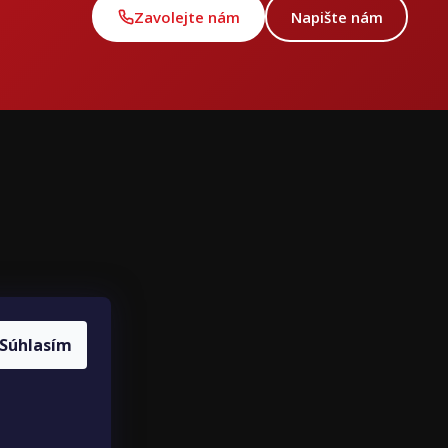
Zavolejte nám
Napište nám
ce
louvy
Súhlasím