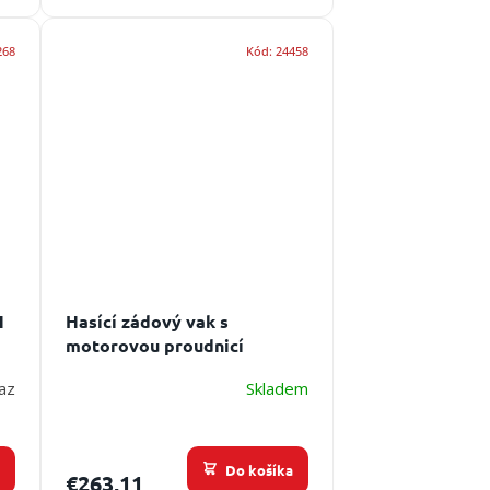
268
Kód:
24458
H
Hasící zádový vak s
motorovou proudnicí
LESTECH TIGER pro STIHL
az
Skladem
a
Do košíka
€263,11