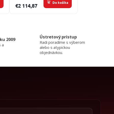
a
Do košíka
€2 114,87
Ústretový prístup
ku 2009
Radi poradíme s výberom
s a
alebo s atypickou
objednávkou.