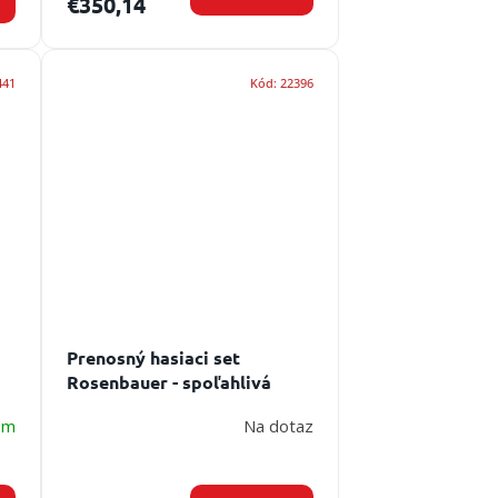
€350,14
441
Kód:
22396
Prenosný hasiaci set
Rosenbauer - spoľahlivá
výbava na lesné požiare
em
Na dotaz