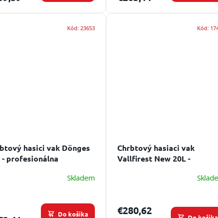
Kód:
23653
Kód:
17
btový hasici vak Dönges
Chrbtový hasiaci vak
 - profesionálna
Vallfirest New 20L -
erovka do terénu
profesionálna džberovka 
Skladem
Sklad
terénu
€280,62
Do košíka
Do košík