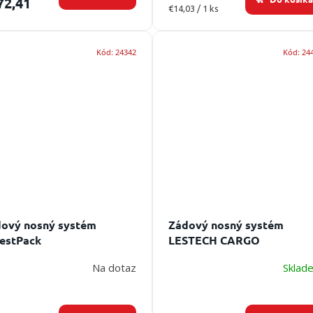
72,41
Jednotková
€14,03 / 1 ks
cena:
Kód:
24342
Kód:
24
ový nosný systém
Zádový nosný systém
estPack
LESTECH CARGO
Na dotaz
Sklad