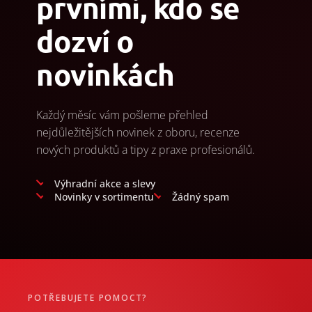
prvními, kdo se
dozví o
novinkách
Každý měsíc vám pošleme přehled
nejdůležitějších novinek z oboru, recenze
nových produktů a tipy z praxe profesionálů.
Výhradní akce a slevy
Novinky v sortimentu
Žádný spam
POTŘEBUJETE POMOCT?