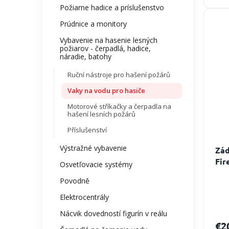
Požiarne hadice a príslušenstvo
Prúdnice a monitory
Vybavenie na hasenie lesných
požiarov - čerpadlá, hadice,
náradie, batohy
Ruční nástroje pro hašení požárů
Vaky na vodu pro hasiče
Motorové stříkačky a čerpadla na
hašení lesních požárů
Příslušenství
Výstražné vybavenie
Zád
Fir
Osvetľovacie systémy
džb
Povodně
Elektrocentrály
Nácvik dovedností figurín v reálu
€2