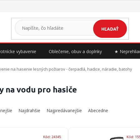
HĽADAŤ
otnícke vybavenie
Oblečenie, obuv a doplnky
★ Neprehlia
enie na hasenie lesných požiarov - čerpadlá, hadice, náradie, batohy
y na vodu pro hasiče
nejšie
Najdrahšie
Najpredávanejšie
Abecedne
Kód:
24345
Kód:
15