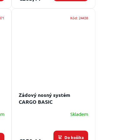
471
Kód:
24438
Zádový nosný systém
CARGO BASIC
do
em
Skladem
Do košíka
a