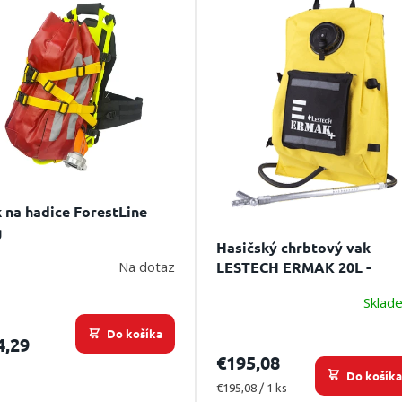
 na hadice ForestLine
g
Hasičský chrbtový vak
LESTECH ERMAK 20L -
Na dotaz
profesionálna džberovka 
Sklad
terénu
Do košíka
4,29
€195,08
Do košík
Jednotková
€195,08 / 1 ks
cena: