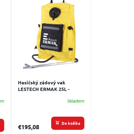
Hasičský zádový vak
LESTECH ERMAK 25L -
do
profesionálna džbárovka do
em
Skladem
terénu
Do košíka
a
€195,08