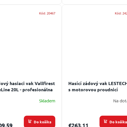
Kód:
20467
Kód:
24
ový hasiaci vak Vallfirest
Hasící zádový vak LESTEC
eLine 20L - profesionálna
s motorovou proudnicí
erovka do terénu
Skladem
Na dot
Do košíka
Do košík
09,59
€263,11