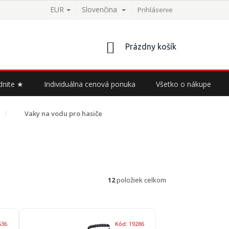
EUR
Slovenčina
Prihlásenie
NÁKUPNÝ
Prázdny košík
KOŠÍK
dnite ★
Individuálna cenová ponuka
Všetko o nákupe
Vaky na vodu pro hasiče
12
položiek celkom
536
Kód:
19286