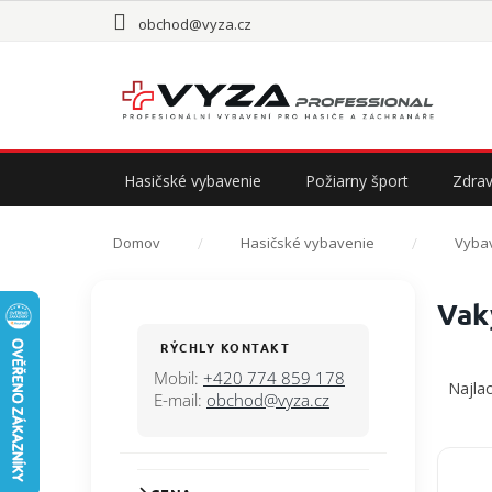
Prejsť
obchod@vyza.cz
na
obsah
Hasičské vybavenie
Požiarny šport
Zdrav
Domov
Hasičské vybavenie
Vybav
B
Vak
o
č
RÝCHLY KONTAKT
R
n
Mobil:
+420 774 859 178
a
Najlac
ý
E-mail:
obchod@vyza.cz
d
p
e
a
n
V
n
i
ý
e