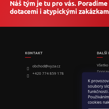
Náš tým je tu pro vás. Poradíme
dotacemi i atypickými zakázkami
Z
á
p
ä
t
KONTAKT
DALŠÍ
i
e
Všetko
obchod
@
vyza.cz
Doprav
+420 774 859 178
Individ
K provozov
Ako ob
soubory slo
Hodnot
funkčnosti 
Kontak
Používáním
cookies na