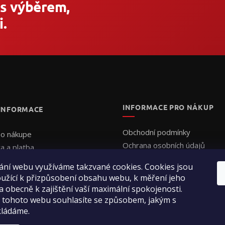
 s výběrem,
.
INFORMACE PRO NÁKUP
 INFORMACE
Obchodní podmínky
 o nákupe
Ochrana osobních údajů
a a platba
Formulář - Uplatnění reklama
uálna cenová ponuka
ání webu využíváme takzvané cookies. Cookies jsou
Formulář - Odstoupení od sm
jednať
užící k přizpůsobení obsahu webu, k měření jeho
enie obchodu
a obecně k zajištění vaší maximální spokojenosti.
ty
 tohoto webu souhlasíte se způsobem, jakým s
kládáme.