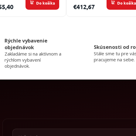
Do košíka
Do košík
55,40
€412,67
O
v
l
Rýchle vybavenie
á
Skúsenosti od ro
objednávok
d
Stále sme tu pre vá
a
Zakladáme si na aktívnom a
c
pracujeme na sebe.
rýchlom vybavení
i
objednávok.
e
p
r
v
k
y
v
ý
p
i
s
u