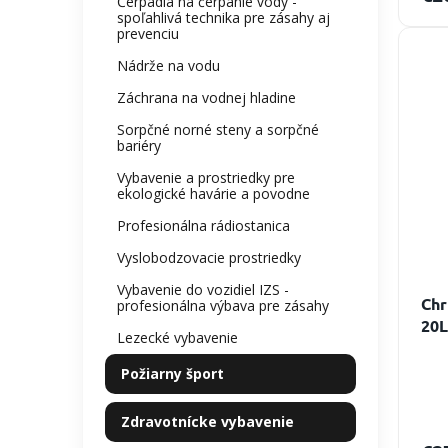
Čerpadlá na čerpanie vody -
spoľahlivá technika pre zásahy aj
prevenciu
Nádrže na vodu
Záchrana na vodnej hladine
Sorpčné norné steny a sorpčné
bariéry
Vybavenie a prostriedky pre
ekologické havárie a povodne
Profesionálna rádiostanica
Vyslobodzovacie prostriedky
Vybavenie do vozidiel IZS -
Chr
profesionálna výbava pre zásahy
20L
Lezecké vybavenie
džb
Požiarny šport
Zdravotnícke vybavenie