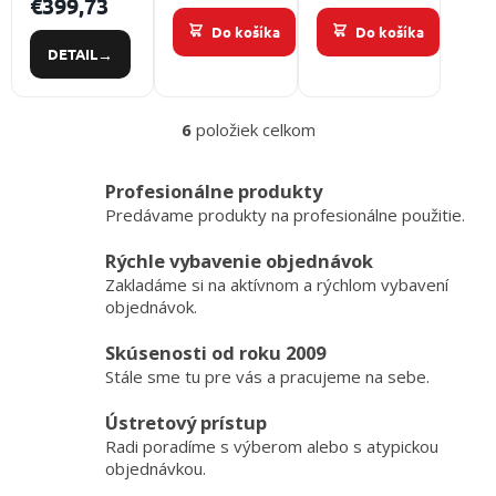
€399,73
svietidlo s
180 lm s
1200
O
Do košíka
Do košíka
ATEX
priamou
lúmenov s
DETAIL
certifikáciou
montážou
nabíjačkou
12V
230/12V
6
položiek celkom
O
v
l
Profesionálne produkty
á
Predávame produkty na profesionálne použitie.
d
a
Rýchle vybavenie objednávok
c
Zakladáme si na aktívnom a rýchlom vybavení
i
e
objednávok.
p
r
Skúsenosti od roku 2009
v
Stále sme tu pre vás a pracujeme na sebe.
k
y
Ústretový prístup
v
Radi poradíme s výberom alebo s atypickou
ý
objednávkou.
p
i