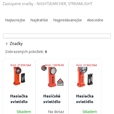
obuv
Zastúpené značky - NIGHTSEARCHER, STREAMLIGHT
a
doplnky
R
a
Najlacnejšie
Najdrahšie
Najpredávanejšie
Abecedne
★
d
Neprehliadnite
e
★
n
Individuálna
i
cenová
Značky
e
ponuka
Zobrazených položiek:
6
p
Všetko
r
V
o
o
nákupe
Kód:
21359/3AA
Kód:
12878/4X
Kód:
21362/3AA
ý
d
p
Kontakty
u
i
k
s
Požiarny
t
šport
p
o
r
Hasiačka
Hasičské
Hasiačka
v
o
Neprehliadnite
svietidlo
svietidlo
svietidlo
d
Streamlight
Streamlight
Streamlight
u
EUR
Skladem
Na dotaz
Skladem
Survivor X -
Survivor
Pivot -