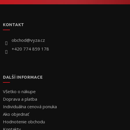
Z
á
p
KONTAKT
ä
t
i
obchod
@
vyza.cz
e
+420 774 859 178
DALŠÍ INFORMACE
Všetko o nákupe
Doprava a platba
Individuálna cenová ponuka
Ako objednať
Hodnotenie obchodu
Kontakty