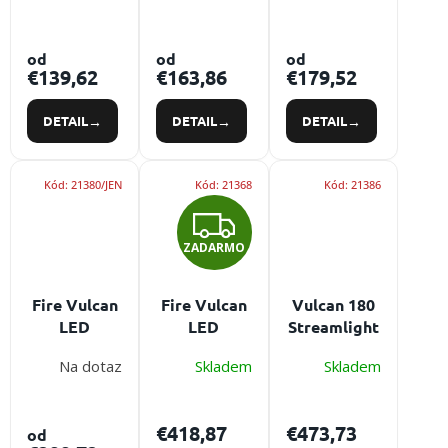
/
k
ATEX
ATEX
profesionálne
t
certifikované
svietidlo do
o
Prihlásenie
od
od
od
LED
výbušného
€139,62
€163,86
€179,52
v
svietidlo
prostredia
so sklopnou
DETAIL
DETAIL
DETAIL
hlavou
Kód:
21380/JEN
Kód:
21368
Kód:
21386
Z
ZADARMO
A
D
Fire Vulcan
Fire Vulcan
Vulcan 180
LED
LED
Streamlight
A
Streamlight
Streamlight
- ručné
Na dotaz
Skladem
Skladem
- ručné
Standart -
nabíjacie
R
nabíjacie
ručná
hasiačka
hasiačka
hasiačka
LED
M
€418,87
€473,73
od
LED
svietidlo
svietidlo