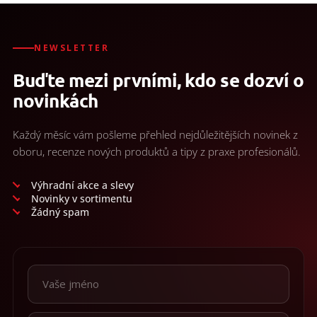
s
u
NEWSLETTER
Buďte mezi prvními, kdo se dozví o
novinkách
Každý měsíc vám pošleme přehled nejdůležitějších novinek z
oboru, recenze nových produktů a tipy z praxe profesionálů.
Výhradní akce a slevy
Novinky v sortimentu
Žádný spam