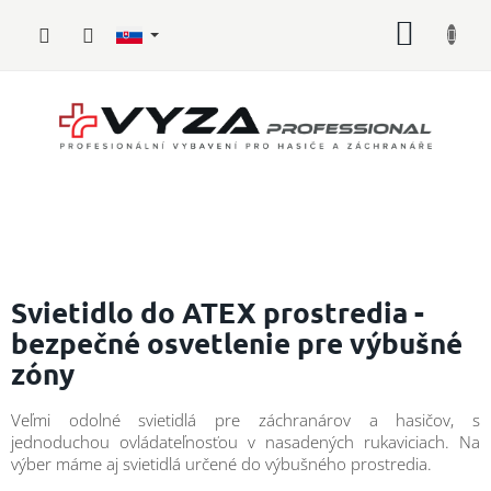
Prejsť
NÁKU
na
obsah
KOŠÍK
Hasičské
vybavenie
Svietidlo do ATEX prostredia -
bezpečné osvetlenie pre výbušné
Požiarny
zóny
šport
Zdravotnícke
Veľmi odolné svietidlá pre záchranárov a hasičov, s
vybavenie
jednoduchou ovládateľnosťou v nasadených rukaviciach. Na
výber máme aj svietidlá určené do výbušného prostredia.
Oblečenie,