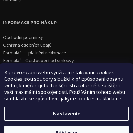
INFORMACE PRO NÁKUP
Obchodní podmínky
Ochrana osobních údajů
Formulář - Uplatnění reklamace
Formulář - Odstoupení od smlouvy
K provozování webu využíváme takzvané cookies.
Cookies jsou soubory sloužící k přizpůsobení obsahu
webu, k měření jeho funkčnosti a obecně k zajištění
vaší maximální spokojenosti. Používáním tohoto webu
souhlasíte se způsobem, jakým s cookies nakládáme.
Vytvoril Shoptet
Nastavenie
Copyright 2026
Vyza Professional s.r.o.
. Všetky práva
Súhlasím