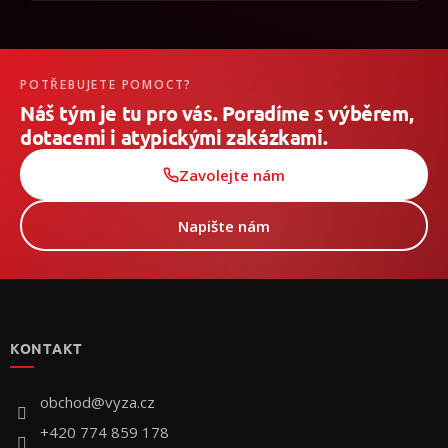
POTŘEBUJETE POMOCT?
Náš tým je tu pro vás. Poradíme s výběrem,
dotacemi i atypickými zakázkami.
Zavolejte nám
Napište nám
Z
á
p
KONTAKT
ä
t
i
obchod
@
vyza.cz
e
+420 774 859 178