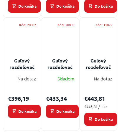
Do košíka
Do košíka
Do košíka
Kód:
20902
Kód:
20893
Kód:
11072
Guľový
Guľový
Guľový
rozdeľovač
rozdeľovač
rozdeľovač
na vodné
na vodné
na vodné
Na dotaz
Skladem
Na dotaz
prúdy POK
prúdy AWG
prúdy POK
TRIPOK
B-CBC -
Komando C-
Speciál C-
profesionálna
DCD -
€396,19
€433,34
€443,81
DCD -
hasiačska
profesionálna
profesionálna
výzbroj
hasičská
Jednotková
€443,81 / 1 ks
Do košíka
Do košíka
hasiačska
cena:
armatura
výzbroj
Do košíka