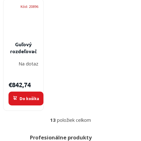
Kód:
20896
Guľový
rozdeľovač
na vodné
Na dotaz
prúdy AWG
BB-CBC -
profesionálna
€842,74
hasiačska
výzbroj
Do košíka
13
položiek celkom
O
v
l
Profesionálne produkty
á