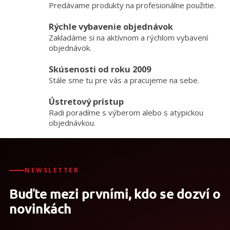
Predávame produkty na profesionálne použitie.
d
a
Rýchle vybavenie objednávok
c
Zakladáme si na aktívnom a rýchlom vybavení
i
e
objednávok.
p
r
Skúsenosti od roku 2009
v
Stále sme tu pre vás a pracujeme na sebe.
k
y
Ústretový prístup
v
Radi poradíme s výberom alebo s atypickou
ý
objednávkou.
p
i
s
u
NEWSLETTER
Buďte mezi prvními, kdo se dozví o
novinkách