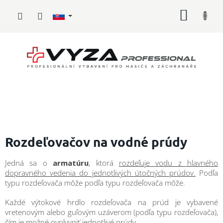
Prejsť
NÁKU
na
obsah
KOŠÍK
Hasičské
vybavenie
Rozdeľovačov na vodné prúdy
Požiarny
Jedná sa o
armatúru
, ktorá
rozdeľuje vodu z hlavného
šport
dopravného vedenia do jednotlivých útočných prúdov.
Podľa
typu rozdeľovača môže podľa typu rozdeľovača môže.
Zdravotnícke
vybavenie
Každé výtokové hrdlo rozdeľovača na prúd je vybavené
vretenovým alebo guľovým uzáverom (podľa typu rozdeľovača),
Oblečenie,
čím je možné ovplyvniť jednotlivé prúdy.