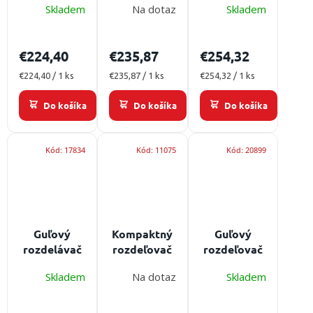
/
u
Skladem
Na dotaz
Skladem
prúdy
prúdy POK
prúdy B-
k
SUPON B-
C-DD -
CBC -
t
Prihlásenie
CBC -
profesionálna
profesionálna
€224,40
€235,87
€254,32
o
profesionálna
hasičská
hasičská
v
hasičská
armatura
armatúra
Jednotková
Jednotková
Jednotková
€224,40 / 1 ks
€235,87 / 1 ks
€254,32 / 1 ks
cena:
armatúra
cena:
cena:
Do košíka
Do košíka
Do košíka
Kód:
17834
Kód:
11075
Kód:
20899
Guľový
Kompaktný
Guľový
rozdelávač
rozdeľovač
rozdeľovač
na vodné
na vodné
na vodné
Skladem
Na dotaz
Skladem
prúdy AWG
prúdy POK
prúdy AWG
C-DCD -
C-DCD -
B-CBC -
profesionálna
profesionálna
profesionálna