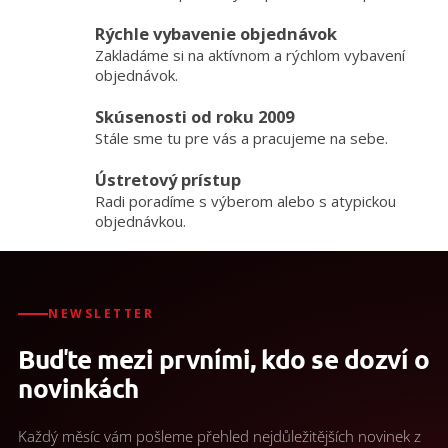
a
Rýchle vybavenie objednávok
c
Zakladáme si na aktívnom a rýchlom vybavení
i
e
objednávok.
p
r
Skúsenosti od roku 2009
v
Stále sme tu pre vás a pracujeme na sebe.
k
y
Ústretový prístup
v
Radi poradíme s výberom alebo s atypickou
ý
objednávkou.
p
i
s
u
NEWSLETTER
Buďte mezi prvními, kdo se dozví o
novinkách
Každý měsíc vám pošleme přehled nejdůležitějších novinek z