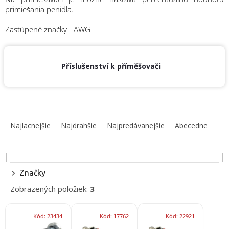
obuv
primiešania penidla.
a
doplnky
Zastúpené značky - AWG
★
Neprehliadnite
★
Příslušenství k příměšovači
Individuálna
cenová
ponuka
R
Všetko
o
a
Najlacnejšie
Najdrahšie
Najpredávanejšie
Abecedne
nákupe
d
e
Kontakty
n
i
Požiarny
Značky
šport
e
Zobrazených položiek:
3
p
r
Neprehliadnite
V
o
Kód:
23434
Kód:
17762
Kód:
22921
ý
EUR
d