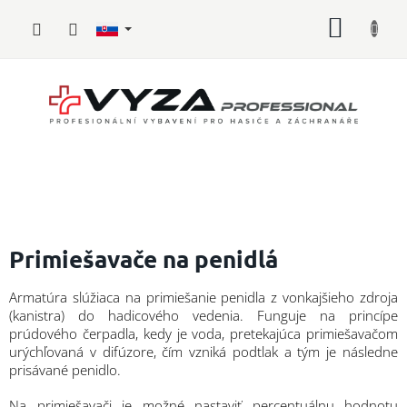
Prejsť
NÁKU
na
obsah
KOŠÍK
Hasičské
vybavenie
Primiešavače na penidlá
Požiarny
Armatúra slúžiaca na primiešanie penidla z vonkajšieho zdroja
šport
(kanistra) do hadicového vedenia. Funguje na princípe
prúdového čerpadla, kedy je voda, pretekajúca primiešavačom
Zdravotnícke
urýchľovaná v difúzore, čím vzniká podtlak a tým je následne
vybavenie
prisávané penidlo.
Oblečenie,
Na primiešavači je možné nastaviť percentuálnu hodnotu