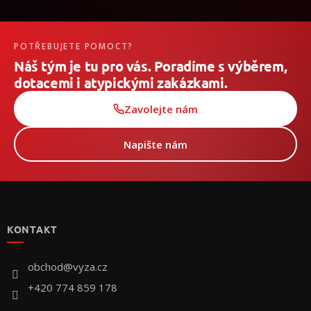
POTŘEBUJETE POMOCT?
Náš tým je tu pro vás. Poradíme s výběrem,
dotacemi i atypickými zakázkami.
Zavolejte nám
Napište nám
Z
á
p
KONTAKT
ä
t
i
obchod
@
vyza.cz
e
+420 774 859 178