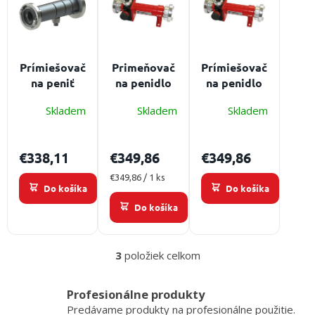
p
/
u
i
k
s
t
Prihlásenie
p
o
r
Prímiešovač
Primeňovač
Prímiešovač
v
o
na peniť
na penidlo
na penidlo
d
POK Ultra-
AWG
AWG
u
Skladem
Skladem
Skladem
Foam 200
Z4/400L C52
Z2/200L C52
k
L/min.
t
€338,11
€349,86
€349,86
o
v
Jednotková
€349,86 / 1 ks
Do košíka
Do košíka
cena:
Do košíka
3
položiek celkom
O
v
l
Profesionálne produkty
á
Predávame produkty na profesionálne použitie.
d