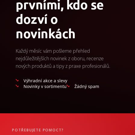
prvními, kdo se
dozví o
novinkách
Každý měsíc vám pošleme přehled
nejdůležitějších novinek z oboru, recenze
nových produktů a tipy z praxe profesionálů.
Výhradní akce a slevy
Novinky v sortimentu
Žádný spam
POTŘEBUJETE POMOCT?