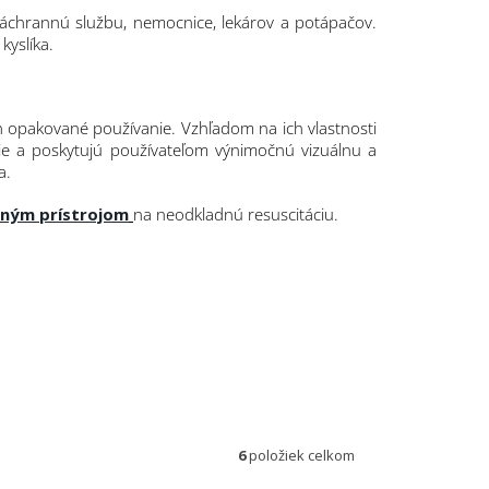
záchrannú službu, nemocnice, lekárov a potápačov.
kyslíka.
h opakované používanie. Vzhľadom na ich vlastnosti
e a poskytujú používateľom výnimočnú vizuálnu a
a.
ačným prístrojom
na neodkladnú resuscitáciu.
6
položiek celkom