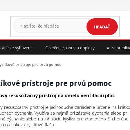
HĽADAŤ
otnícke vybavenie
Oblečenie, obuv a doplnky
★ Neprehlia
yslíkové prístroje pre prvú pomoc
líkové prístroje pre prvú pomoc
ový resuscitačný prístroj na umelú ventiláciu pľúc
vý resuscitačný prístroj je jednoduché zariadenie určené na krátk
uchách dýchania. Využíva sa najmä pri zástave dýchania alebo pri 
é dýchanie alebo na inhaláciu kyslíka pre zraneného či chorého. 
ná na tlakovú kyslíkovú fľašu.