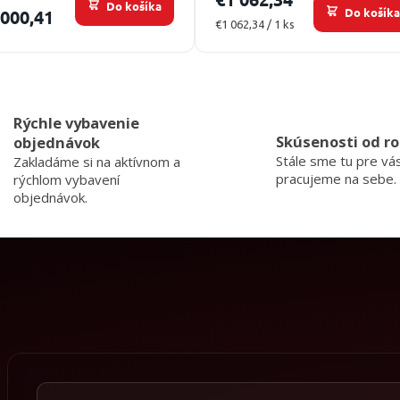
Do košíka
Do košík
 000,41
Jednotková
€1 062,34 / 1 ks
cena:
O
v
l
Rýchle vybavenie
á
Skúsenosti od ro
objednávok
d
Stále sme tu pre vá
a
Zakladáme si na aktívnom a
c
pracujeme na sebe.
rýchlom vybavení
i
objednávok.
e
p
r
v
k
y
v
ý
p
i
s
u