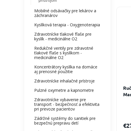
prístrojom
e
n
V
Mobilné odsávačky pre lekárov a
i
ý
záchranárov
e
p
Kyslíková terapia - Oxygenoterapia
p
i
Zdravotnícke tlakové fľaše pre
r
s
kyslík - medicinálne O2
o
p
d
r
Redukčné ventily pre zdravotné
tlakové fľaše s kyslíkom -
u
o
medicinálne O2
k
d
t
u
Koncentrátory kyslíka na domáce
aj prenosné použitie
o
k
v
t
Zdravotnícke inhalačné prístroje
o
Ruč
Pulzné oxymetre a kapnometre
v
Mar
Zdravotnícke vybavenie pre
transport - bezpečnosť a efektivita
pri prevoze pacientov
Zádržné systémy do sanitiek pre
bezpečnú prepravu detí
€2