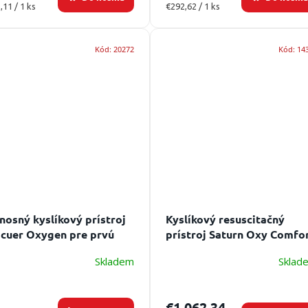
otková
Jednotková
,11 / 1 ks
€292,62 / 1 ks
:
cena:
Kód:
20272
Kód:
14
nosný kyslíkový prístroj
Kyslíkový resuscitačný
cuer Oxygen pre prvú
prístroj Saturn Oxy Comfo
oc a záchranné zložky
bez média
Skladem
Sklad
€1 062,34