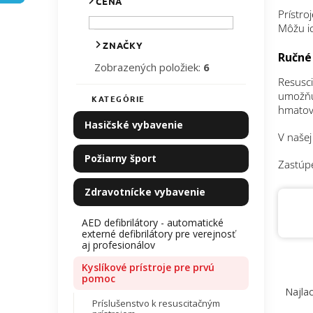
CENA
l
Prístr
Môžu ic
ZNAČKY
Ručné
Zobrazených položiek:
6
Resusci
umožňu
KATEGÓRIE
Preskočiť
hmatovú
kategórie
Hasičské vybavenie
V naše
Požiarny šport
Zastúp
Zdravotnícke vybavenie
AED defibrilátory - automatické
externé defibrilátory pre verejnosť
aj profesionálov
Kyslíkové prístroje pre prvú
R
pomoc
a
Najlac
d
Príslušenstvo k resuscitačným