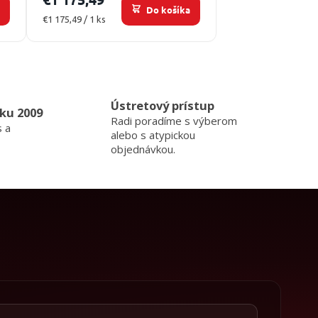
a
Do košíka
Jednotková
€1 175,49 / 1 ks
cena:
Ústretový prístup
ku 2009
Radi poradíme s výberom
s a
alebo s atypickou
objednávkou.