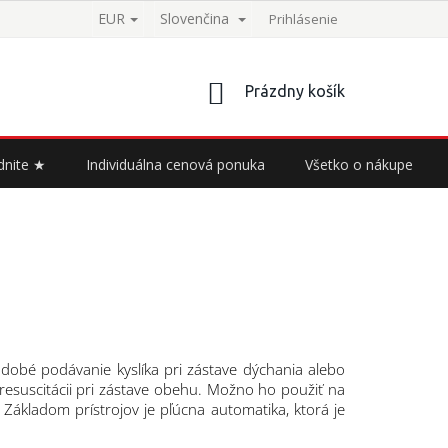
EUR
Slovenčina
Prihlásenie
NÁKUPNÝ
Prázdny košík
KOŠÍK
dnite ★
Individuálna cenová ponuka
Všetko o nákupe
odobé podávanie kyslíka pri zástave dýchania alebo
resuscitácii pri zástave obehu. Možno ho použiť na
Základom prístrojov je pľúcna automatika, ktorá je