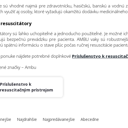
oje sú vhodné najmä pre zdravotnícku, hasičskú, banskú a vodnú 
h využiť aj osoby, ktoré vyžadujú okamžitú dodávku medicinálneho 
 resuscitátory
tátory sú ľahko uchopiteľné a jednoducho použiteľné. Je možné ic
jú bezpečnú prevádzku pre pacienta. AMBU vaky sú robustnejši
 spätnú informáciu o stave pľúc počas ručnej resuscitácie pacient
j ponuke nájdete potrebné doplnkové
Príslušenstvo k resuscit
ené značky – Ambu
Príslušenstvo k
resuscitačným prístrojom
nejšie
Najdrahšie
Najpredávanejšie
Abecedne