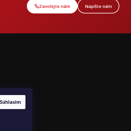
Zavolejte nám
Napište nám
ce
louvy
Súhlasím