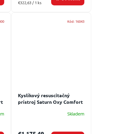
Jednotková
€322,63 / 1 ks
cena:
300
Kód:
16043
Kyslíkový resuscitačný
rt
prístroj Saturn Oxy Comfort
s médiom
em
Skladem
€1 175,49