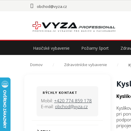
Prejsť
obchod@vyza.cz
na
obsah
Hasičské vybavenie
Požiarny šport
Zdrav
Domov
Zdravotnícke vybavenie
K
B
Kys
o
č
RÝCHLY KONTAKT
Kyslík
n
Mobil:
+420 774 859 178
ý
E-mail:
obchod@vyza.cz
Kyslíko
p
pri por
a
podporn
n
pripoje
e