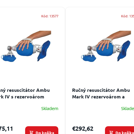
Kód:
13577
Kód:
13
ný resuscitátor Ambu
Ručný resuscitátor Ambu
k IV s rezervoárom
Mark IV rezervoárom a
maskou
Skladem
Sklad
75,11
€292,62
Do košíka
Do košík