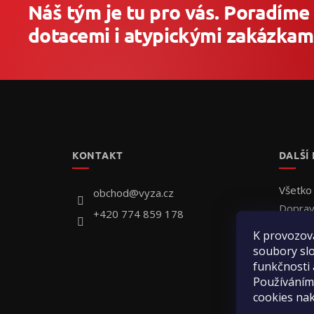
Náš tým je tu pro vás. Poradíme
dotacemi i atypickými zakázkami
Z
á
p
ä
t
KONTAKT
DALŠÍ
i
e
Všetko
obchod
@
vyza.cz
Doprav
+420 774 859 178
Individ
K provozov
Ako ob
soubory slo
Hodnot
funkčnosti 
Kontak
Používáním
cookies na