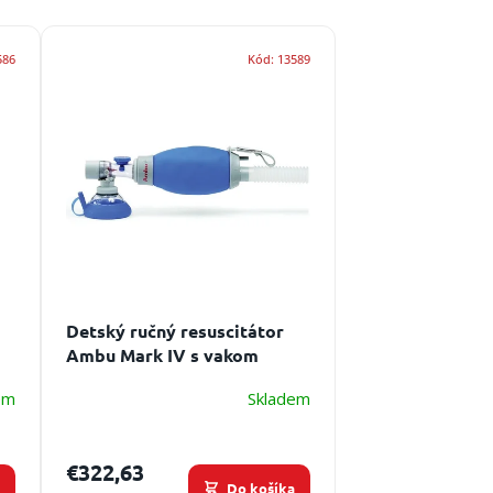
586
Kód:
13589
Detský ručný resuscitátor
Ambu Mark IV s vakom
em
Skladem
€322,63
a
Do košíka