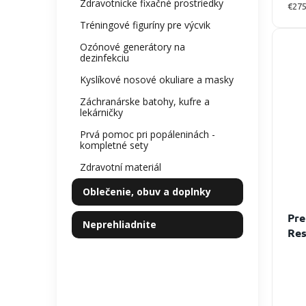
Zdravotnícke fixačné prostriedky
Jedn
€275
cena
Tréningové figuríny pre výcvik
Ozónové generátory na
dezinfekciu
Kyslíkové nosové okuliare a masky
Záchranárske batohy, kufre a
lekárničky
Prvá pomoc pri popáleninách -
kompletné sety
Zdravotní materiál
Oblečenie, obuv a doplnky
Pre
Neprehliadnite
Res
pom