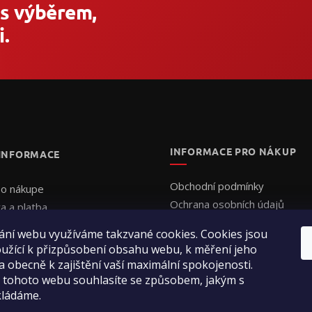
 s výběrem,
.
INFORMACE PRO NÁKUP
 INFORMACE
Obchodní podmínky
 o nákupe
Ochrana osobních údajů
a a platba
Formulář - Uplatnění reklama
uálna cenová ponuka
ání webu využíváme takzvané cookies. Cookies jsou
Formulář - Odstoupení od sm
jednať
užící k přizpůsobení obsahu webu, k měření jeho
enie obchodu
a obecně k zajištění vaší maximální spokojenosti.
ty
 tohoto webu souhlasíte se způsobem, jakým s
kládáme.