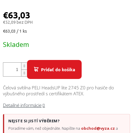
/
€63,03
Prihlásenie
€52,09 bez DPH
Jednotková
€63,03 / 1 ks
cena:
Skladem
Pridať do košíka
Čelová svítilna PELI HeadsUP lite 2745 Z0 pro hasiče do
výbušného prostředí s certifikátem ATEX.
Detailné informácie
NEJSTE SI JISTÍ VÝBĚREM?
Poradíme vám, než objednáte. Napište na
obchod@vyza.cz
a