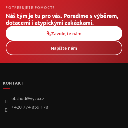
POTŘEBUJETE POMOCT?
Náš tým je tu pro vás. Poradíme s výběrem,
dotacemi i atypickými zakázkami.
Zavolejte nám
Napište nám
Z
á
p
KONTAKT
ä
t
i
obchod
@
vyza.cz
e
+420 774 859 178