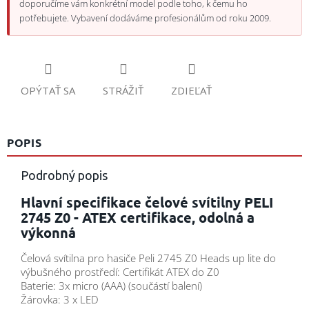
doporučíme vám konkrétní model podle toho, k čemu ho
potřebujete. Vybavení dodáváme profesionálům od roku 2009.
OPÝTAŤ SA
STRÁŽIŤ
ZDIEĽAŤ
POPIS
Podrobný popis
Hlavní specifikace čelové svítilny PELI
2745 Z0 - ATEX certifikace, odolná a
výkonná
Čelová svítilna pro hasiče Peli 2745 Z0 Heads up lite do
výbušného prostředí: Certifikát ATEX do Z0
Baterie: 3x micro (AAA) (součástí balení)
Žárovka: 3 x LED