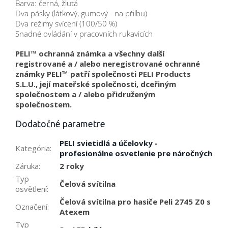
Barva: černá, žlutá
Dva pásky (látkový, gumový - na přilbu)
Dva režimy svícení (100/50 %)
Snadné ovládání v pracovních rukavicích
PELI™ ochranná známka a všechny další
registrované a / alebo neregistrované ochranné
známky PELI™ patří společnosti PELI Products
S.L.U., její mateřské společnosti, dceřiným
společnostem a / alebo přidruženým
společnostem.
Dodatočné parametre
PELI svietidlá a účelovky -
Kategória
:
profesionálne osvetlenie pre náročných
Záruka
:
2 roky
Typ
Čelová svítilna
osvětlení
:
Čelová svítilna pro hasiče Peli 2745 Z0 s
Označení
:
Atexem
Typ