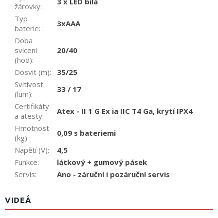
3 x LED bílá
žárovky
:
Typ
3xAAA
baterie:
:
Doba
svícení
20/40
(hod)
:
Dosvit (m)
:
35/25
Svítivost
33 / 17
(lum)
:
Certifikáty
Atex - II 1 G Ex ia IIC T4 Ga, krytí IPX4
a atesty
:
Hmotnost
0,09 s bateriemi
(kg)
:
Napětí (V)
:
4,5
Funkce
:
látkový + gumový pásek
Servis
:
Ano - záruční i pozáruční servis
VIDEÁ