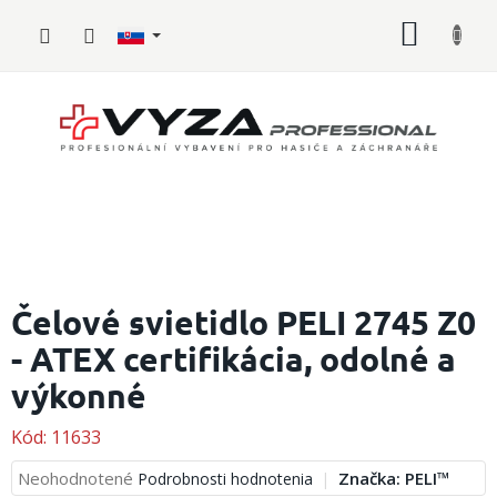
Prejsť
NÁKU
na
obsah
KOŠÍK
Hasičské
vybavenie
Čelové svietidlo PELI 2745 Z0
- ATEX certifikácia, odolné a
Požiarny
šport
výkonné
Zdravotnícke
vybavenie
Kód:
11633
Priemerné
Neohodnotené
Značka:
PELI™
Podrobnosti hodnotenia
Oblečenie,