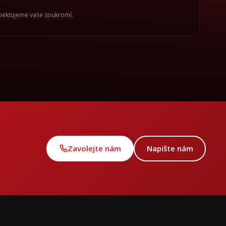
spektujeme vaše soukromí.
Zavolejte nám
Napište nám