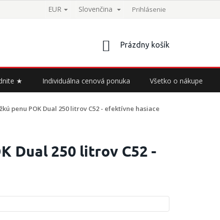
EUR
Slovenčina
Prihlásenie
NÁKUPNÝ
Prázdny košík
KOŠÍK
dnite ★
Individuálna cenová ponuka
Všetko o nákupe
kú penu POK Dual 250 litrov C52 - efektívne hasiace
 Dual 250 litrov C52 -