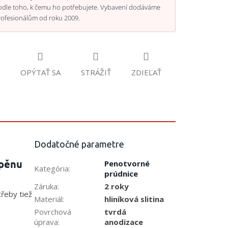
odle toho, k čemu ho potřebujete. Vybavení dodáváme
rofesionálům od roku 2009.
OPÝTAŤ SA
STRÁŽIŤ
ZDIEĽAŤ
Dodatočné parametre
 pěnu
Penotvorné
Kategória
:
prúdnice
Záruka
:
2 roky
řeby tiež
Materiál
:
hliníková slitina
Povrchová
tvrdá
úprava
:
anodizace