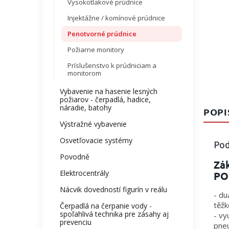
Vysokotlakové prúdnice
Injektážne / komínové prúdnice
Penotvorné prúdnice
Požiarne monitory
Príslušenstvo k prúdniciam a
monitorom
Vybavenie na hasenie lesných
požiarov - čerpadlá, hadice,
náradie, batohy
POPI
Výstražné vybavenie
Osvetľovacie systémy
Pod
Povodně
Zák
Elektrocentrály
POK
Nácvik dovedností figurín v reálu
- du
těž
Čerpadlá na čerpanie vody -
spoľahlivá technika pre zásahy aj
- vy
prevenciu
pne