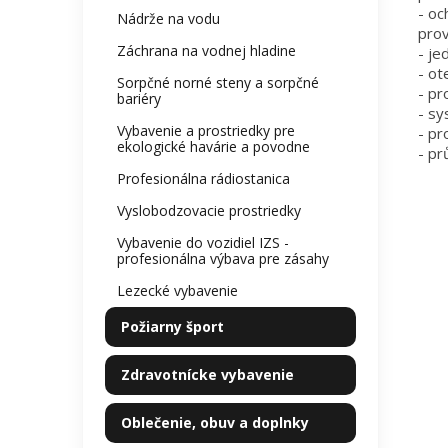
- oc
Nádrže na vodu
pro
Záchrana na vodnej hladine
- je
- ot
Sorpčné norné steny a sorpčné
- pr
bariéry
- sy
Vybavenie a prostriedky pre
- pr
ekologické havárie a povodne
- pr
Profesionálna rádiostanica
Vyslobodzovacie prostriedky
Vybavenie do vozidiel IZS -
profesionálna výbava pre zásahy
Lezecké vybavenie
Požiarny šport
Zdravotnícke vybavenie
Oblečenie, obuv a doplnky