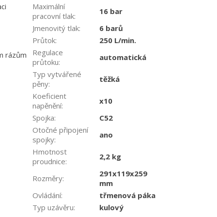
Maximální
ci
16 bar
pracovní tlak
:
Jmenovitý tlak
:
6 barů
Průtok
:
250 L/min.
Regulace
ým rázům
automatická
průtoku
:
Typ vytvářené
těžká
pěny
:
Koeficient
x10
napěnění
:
Spojka
:
C52
Otočné připojení
ano
spojky
:
Hmotnost
2,2 kg
proudnice
:
291x119x259
Rozměry
:
mm
Ovládání
:
třmenová páka
Typ uzávěru
:
kulový