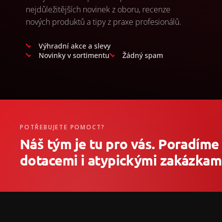
nejdůležitějších novinek z oboru, recenze
nových produktů a tipy z praxe profesionálů.
Výhradní akce a slevy
Novinky v sortimentu
Žádný spam
POTŘEBUJETE POMOCT?
Náš tým je tu pro vás. Poradíme
dotacemi i atypickými zakázkami
Z
á
p