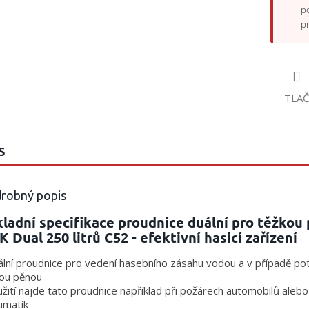
p
p
TLAČ
S
robný popis
ladní specifikace proudnice duální pro těžkou
 Dual 250 litrů C52 - efektivní hasicí zařízení
ální proudnice pro vedení hasebního zásahu vodou a v případě pot
kou pěnou
užití najde tato proudnice například při požárech automobilů alebo
umatik