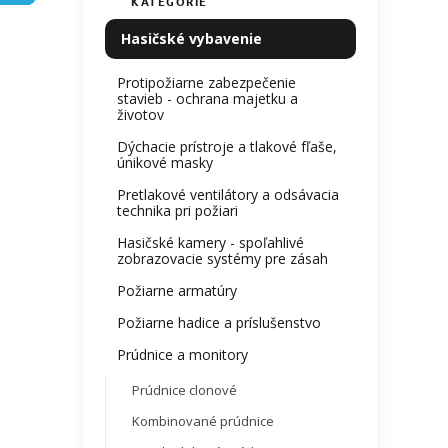
KATEGÓRIE
Preskočiť
produ
e
kategórie
je
l
Hasičské vybavenie
0,0
z
Protipožiarne zabezpečenie
5
stavieb - ochrana majetku a
hviezdi
životov
Dýchacie prístroje a tlakové fľaše,
únikové masky
Pretlakové ventilátory a odsávacia
technika pri požiari
Hasičské kamery - spoľahlivé
zobrazovacie systémy pre zásah
Požiarne armatúry
Požiarne hadice a príslušenstvo
Prúdnice a monitory
Prúdnice clonové
Kombinované prúdnice