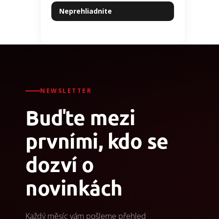
Neprehliadnite
NEWSLETTER
Buďte mezi
prvními, kdo se
dozví o
novinkách
Každý měsíc vám pošleme přehled