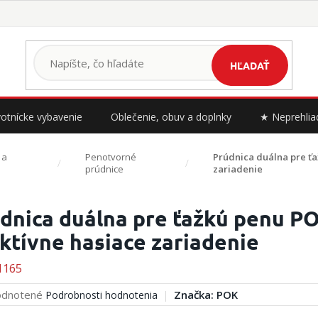
HĽADAŤ
otnícke vybavenie
Oblečenie, obuv a doplnky
★ Neprehlia
 a
Penotvorné
Prúdnica duálna pre ťaž
prúdnice
zariadenie
dnica duálna pre ťažkú penu POK
ktívne hasiace zariadenie
1165
erné
dnotené
Značka:
POK
Podrobnosti hodnotenia
tenie