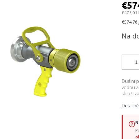
ktu
€57
€475,01
Jednotk
€574,76 
cena:
čiek.
Na d
Duální 
vodou a
slouží z
Detailné
N
Po
o