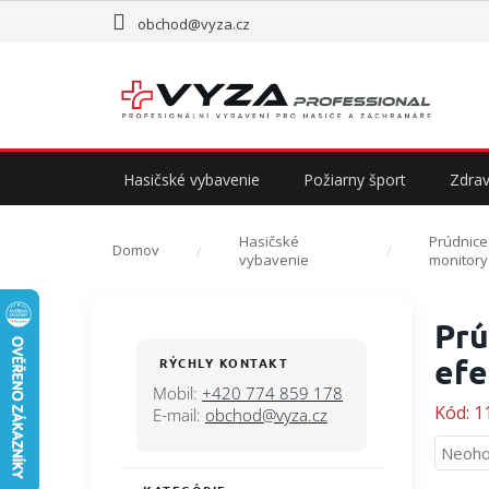
Prejsť
obchod@vyza.cz
na
obsah
Hasičské vybavenie
Požiarny šport
Zdrav
Hasičské
Prúdnice
Domov
vybavenie
monitory
B
Prú
o
č
efe
RÝCHLY KONTAKT
n
Mobil:
+420 774 859 178
ý
Kód:
1
E-mail:
obchod@vyza.cz
p
Priem
Neoho
a
hodno
n