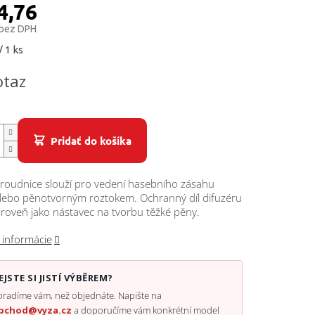
4,76
 bez DPH
ová
/ 1 ks
otaz
Pridať do košíka
proudnice slouží pro vedení hasebního zásahu
lebo pěnotvorným roztokem. Ochranný díl difuzéru
ároveň jako nástavec na tvorbu těžké pěny.
 informácie
EJSTE SI JISTÍ VÝBĚREM?
radíme vám, než objednáte. Napište na
bchod@vyza.cz
a doporučíme vám konkrétní model