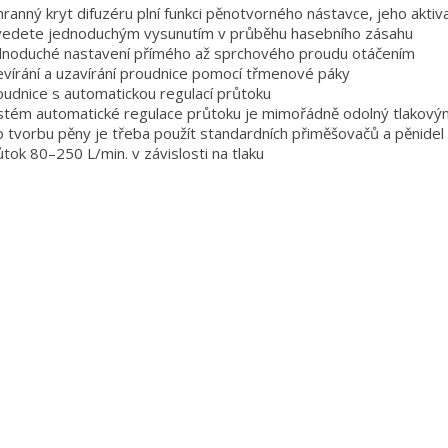
hranný kryt difuzéru plní funkci pěnotvorného nástavce, jeho aktiva
vedete jednoduchým vysunutím v průběhu hasebního zásahu
dnoduché nastavení přímého až sprchového proudu otáčením
evírání a uzavírání proudnice pomocí třmenové páky
oudnice s automatickou regulací průtoku
stém automatické regulace průtoku je mimořádně odolný tlakov
o tvorbu pěny je třeba použít standardních přiměšovačů a pěnidel
ůtok 80–250 L/min. v závislosti na tlaku