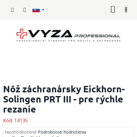
Prejsť
NÁKU
na
obsah
KOŠÍK
Hasičské
vybavenie
Nôž záchranársky Eickhorn-
Solingen PRT III - pre rýchle
Požiarny
šport
rezanie
Zdravotnícke
vybavenie
Kód:
14135
Priemerné
Neohodnotené
Podrobnosti hodnotenia
Oblečenie,