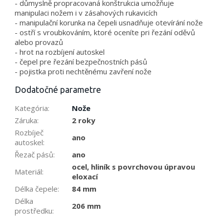
- důmyslně propracovaná konštrukcia umožňuje
manipulaci nožem i v zásahových rukavicích
- manipulační korunka na čepeli usnadňuje otevírání nože
- ostří s vroubkováním, ktoré oceníte pri řezání oděvů
alebo provazů
- hrot na rozbíjení autoskel
- čepel pre řezání bezpečnostních pásů
- pojistka proti nechtěnému zavření nože
Dodatočné parametre
Kategória
:
Nože
Záruka
:
2 roky
Rozbíječ
ano
autoskel
:
Řezač pásů
:
ano
ocel, hliník s povrchovou úpravou
Materiál
:
eloxací
Délka čepele
:
84 mm
Délka
206 mm
prostředku
: