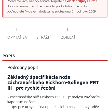
Poradíme vám, než objednáte. Napište na
obchod@vyza.cz
a
doporučíme vám konkrétní model podle toho, k čemu ho
potřebujete. Vybavení dodáváme profesionálům od roku 2009.
OPÝTAŤ SA
STRÁŽIŤ
ZDIEĽAŤ
POPIS
Podrobný popis
Základný špecifikácia nože
záchranářského Eickhorn-Solingen PRT
III - pre rychlé řezání
- záchranářský nůž Eickhorn PRT III je malým zavíracím
kapesním nožem
- klips pre uchycení na opasek alebo na zásahový oděv