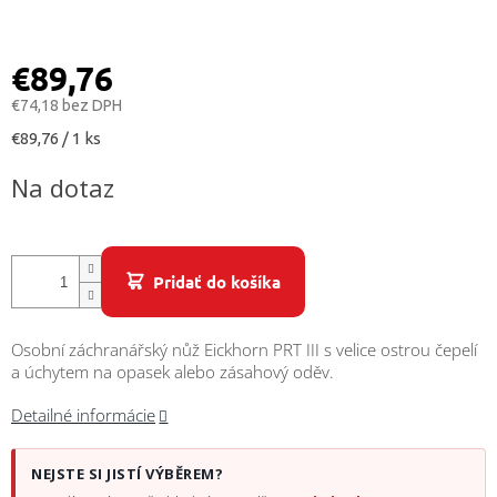
/
Prihlásenie
€89,76
€74,18 bez DPH
Jednotková
€89,76 / 1 ks
cena:
Na dotaz
Pridať do košíka
Osobní záchranářský nůž Eickhorn PRT III s velice ostrou čepelí
a úchytem na opasek alebo zásahový oděv.
Detailné informácie
NEJSTE SI JISTÍ VÝBĚREM?