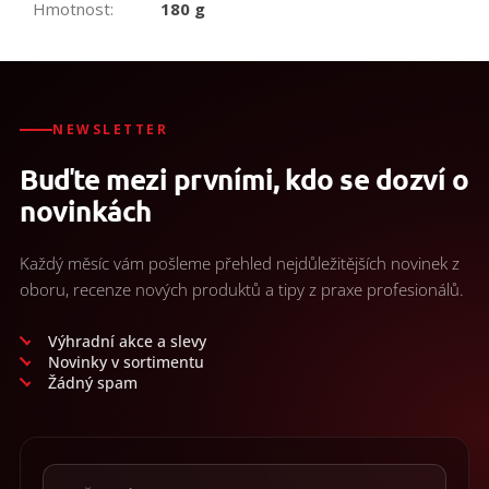
Hmotnost
:
180 g
NEWSLETTER
Buďte mezi prvními, kdo se dozví o
novinkách
Každý měsíc vám pošleme přehled nejdůležitějších novinek z
oboru, recenze nových produktů a tipy z praxe profesionálů.
Výhradní akce a slevy
Novinky v sortimentu
Žádný spam