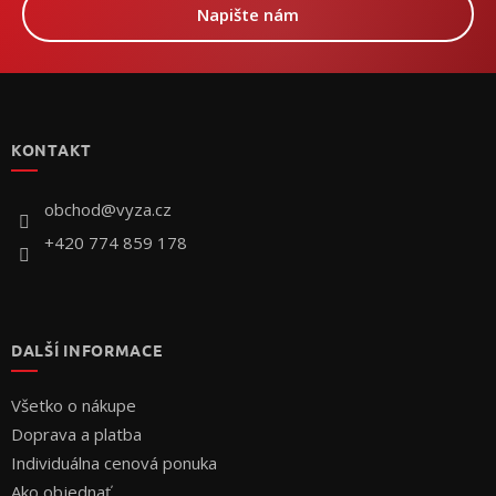
Napište nám
Z
á
p
KONTAKT
ä
t
i
obchod
@
vyza.cz
e
+420 774 859 178
DALŠÍ INFORMACE
Všetko o nákupe
Doprava a platba
Individuálna cenová ponuka
Ako objednať