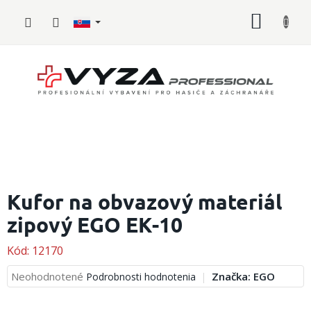
Prejsť
NÁKU
na
obsah
KOŠÍK
Hasičské
vybavenie
Kufor na obvazový materiál
zipový EGO EK-10
Požiarny
šport
Kód:
12170
Zdravotnícke
vybavenie
Priemerné
Neohodnotené
Značka:
EGO
Podrobnosti hodnotenia
hodnotenie
produktu
Oblečenie,