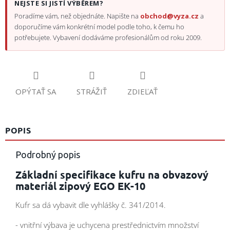
NEJSTE SI JISTÍ VÝBĚREM?
Poradíme vám, než objednáte. Napište na
obchod@vyza.cz
a
doporučíme vám konkrétní model podle toho, k čemu ho
potřebujete. Vybavení dodáváme profesionálům od roku 2009.
OPÝTAŤ SA
STRÁŽIŤ
ZDIEĽAŤ
POPIS
Podrobný popis
Základní specifikace kufru na obvazový
materiál zipový EGO EK-10
Kufr sa dá vybavit dle vyhlášky č. 341/2014.
- vnitřní výbava je uchycena prestřednictvím množství