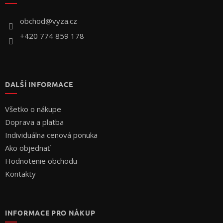
t
i
obchod
@
vyza.cz
e
+420 774 859 178
DALŠÍ INFORMACE
Všetko o nákupe
Doprava a platba
Individuálna cenová ponuka
Ako objednať
Hodnotenie obchodu
Kontakty
INFORMACE PRO NÁKUP