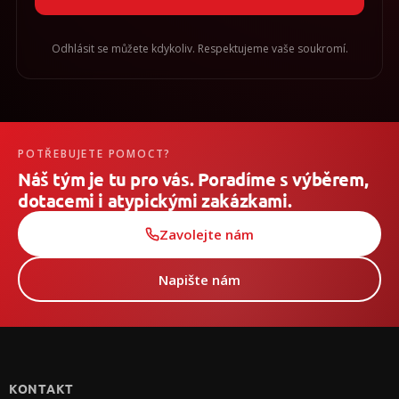
Odhlásit se můžete kdykoliv. Respektujeme vaše soukromí.
POTŘEBUJETE POMOCT?
Náš tým je tu pro vás. Poradíme s výběrem,
dotacemi i atypickými zakázkami.
Zavolejte nám
Napište nám
Z
á
p
KONTAKT
ä