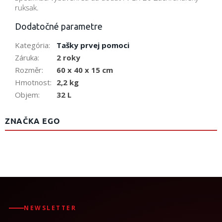
ruksak.
Dodatočné parametre
Kategória
:
Tašky prvej pomoci
Záruka
:
2 roky
Rozměr
:
60 x 40 x 15 cm
Hmotnost
:
2,2 kg
Objem
:
32 L
ZNAČKA EGO
NEWSLETTER