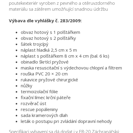
poutekexteriér vyroben z pevného a otěruvzdorného
materiálu sa zátěrem umožňující snadnou údržbu
Výbava dle vyhlášky č. 283/2009:
obvaz hotový s 1 polštářkem
obvaz hotový s 2 polštářky
šátek trojcípý
náplast hladká 2,5 cm x 5 m
náplast s polštářkem 8 cm x 4 cm (bal. 6 ks)
obinadlo škrtící pryžové
maska resuscitační s výdechovou chlopní a filtrem
rouška PVC 20 × 20 cm
rukavice pryžové chirurgické
nůžky
termoizolační fólie
fixační límec krční páteře
rozvěrač úst
rescue popáleniny
sada kramerových dlah
leták o postupu pri zvládání dopravní nehody
Specifikaci vybavení sa dá dodat i v ER-20 Záchranářský