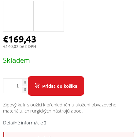
/
Prihlásenie
€169,43
€140,02 bez DPH
Jednotková
Skladem
cena:
Pridať do košíka
Zipový kufr sloužící k přehlednému uložení obvazového
materiálu, chirurgických nástrojů apod.
Detailné informácie