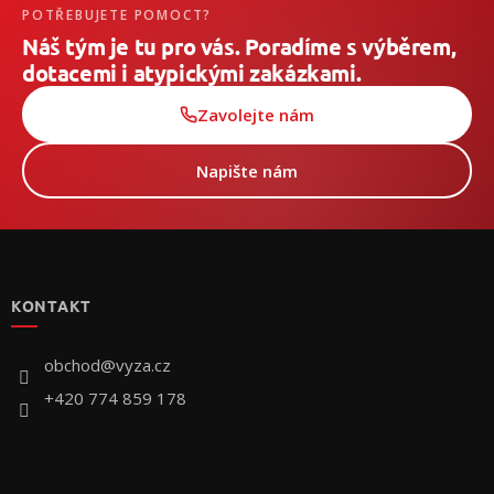
POTŘEBUJETE POMOCT?
Náš tým je tu pro vás. Poradíme s výběrem,
dotacemi i atypickými zakázkami.
Zavolejte nám
Napište nám
Z
á
p
KONTAKT
ä
t
i
obchod
@
vyza.cz
e
+420 774 859 178