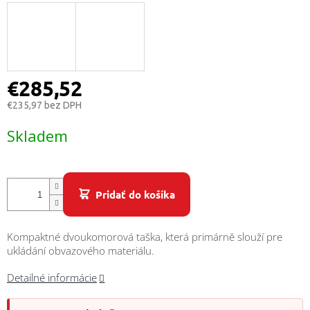
/
Prihlásenie
€285,52
€235,97 bez DPH
Jednotková
Skladem
cena:
Pridať do košíka
Kompaktné dvoukomorová taška, která primárně slouží pre
ukládání obvazového materiálu.
Detailné informácie