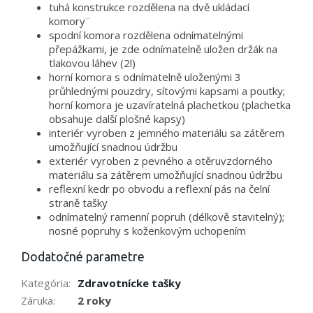
tuhá konstrukce rozdělena na dvě ukládací
komory¨
spodní komora rozdělena odnímatelnými
přepážkami, je zde odnímatelně uložen držák na
tlakovou láhev (2l)
horní komora s odnímatelně uloženými 3
průhlednými pouzdry, sítovými kapsami a poutky;
horní komora je uzavíratelná plachetkou (plachetka
obsahuje další plošné kapsy)
interiér vyroben z jemného materiálu sa zátěrem
umožňující snadnou údržbu
exteriér vyroben z pevného a otěruvzdorného
materiálu sa zátěrem umožňující snadnou údržbu
reflexní kedr po obvodu a reflexní pás na čelní
straně tašky
odnímatelný ramenní popruh (délkově stavitelný);
nosné popruhy s koženkovým uchopením
Dodatočné parametre
Kategória
:
Zdravotnícke tašky
Záruka
:
2 roky