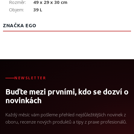
Rozměr
:
49 x 29 x 30 cm
Objem
:
39 L
ZNAČKA EGO
NEWSLETTER
Buďte mezi prvními, kdo se dozví o
novinkách
Každý měsíc vám pošleme přehled nejdůležitějších novinek z
oboru, recenze nových produktů a tipy z praxe profesionálů.