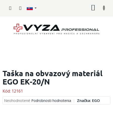
Prejsť
NÁKU
na
obsah
KOŠÍK
Hasičské
vybavenie
Taška na obvazový materiál
EGO EK-20/N
Požiarny
šport
Kód:
12161
Zdravotnícke
vybavenie
Priemerné
Neohodnotené
Značka:
EGO
Podrobnosti hodnotenia
hodnotenie
produktu
Oblečenie,