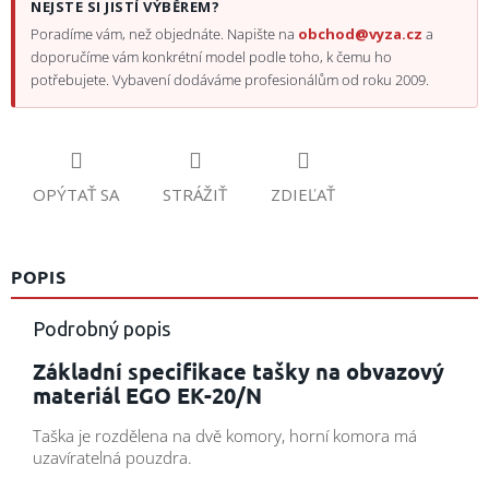
NEJSTE SI JISTÍ VÝBĚREM?
Poradíme vám, než objednáte. Napište na
obchod@vyza.cz
a
doporučíme vám konkrétní model podle toho, k čemu ho
potřebujete. Vybavení dodáváme profesionálům od roku 2009.
OPÝTAŤ SA
STRÁŽIŤ
ZDIEĽAŤ
POPIS
Podrobný popis
Základní specifikace tašky na obvazový
materiál EGO EK-20/N
Taška je rozdělena na dvě komory, horní komora má
uzavíratelná pouzdra.