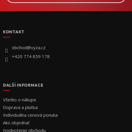
Z
á
p
KONTAKT
ä
t
i
obchod
@
vyza.cz
e
+420 774 859 178
DALŠÍ INFORMACE
Všetko o nákupe
Doprava a platba
Individuálna cenová ponuka
Ako objednať
Hodnotenie obchodu