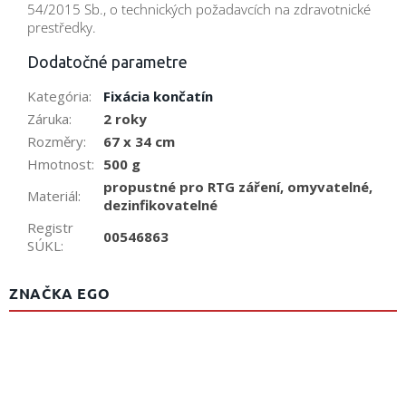
54/2015 Sb., o technických požadavcích na zdravotnické
prestředky.
Dodatočné parametre
Kategória
:
Fixácia končatín
Záruka
:
2 roky
Rozměry
:
67 x 34 cm
Hmotnost
:
500 g
propustné pro RTG záření, omyvatelné,
Materiál
:
dezinfikovatelné
Registr
00546863
SÚKL
:
ZNAČKA EGO