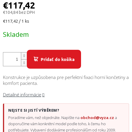
/
€117,42
€104,84 bez DPH
Prihlásenie
Jednotková
€117,42 / 1 ks
cena:
Skladem
Pridať do košíka
Konstrukce je uzpůsobena pre perfektní fixaci horní končetiny a
komfort pacienta.
Detailné informácie
NEJSTE SI JISTÍ VÝBĚREM?
Poradíme vám, než objednáte. Napište na
obchod@vyza.cz
a
doporučíme vám konkrétní model podle toho, k čemu ho
potřebujete. Vybavení dodáváme profesionálům od roku 2009.