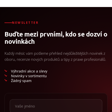
NEWSLETTER
Buďte mezi prvními, kdo se dozví o
novinkách
Každý měsíc vám pošleme přehled nejdůležitějších novinek z
oboru, recenze nových produktů a tipy z praxe profesionálů.
Výhradní akce a slevy
Novinky v sortimentu
Žádný spam