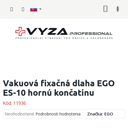
Prejsť
NÁKU
na
obsah
KOŠÍK
Hasičské
vybavenie
Vakuová fixačná dlaha EGO
ES-10 hornú končatinu
Požiarny
šport
Kód:
11936
Zdravotnícke
vybavenie
Priemerné
Neohodnotené
Značka:
EGO
Podrobnosti hodnotenia
hodnotenie
produktu
Oblečenie,