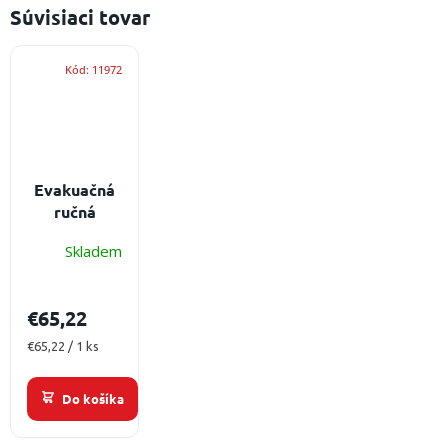
Súvisiaci tovar
Kód:
11972
Evakuačná
ručná
pumpa EGO
Skladem
ES-20 malá
€65,22
Jednotková
€65,22 / 1 ks
cena:
Do košíka