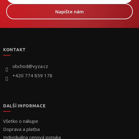
Napište nám
Z
á
p
KONTAKT
ä
t
i
obchod
@
vyza.cz
e
+420 774 859 178
DALŠÍ INFORMACE
Všetko o nákupe
Doprava a platba
Individuálna cenová ponuka