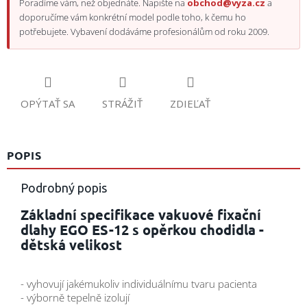
Poradíme vám, než objednáte. Napište na
obchod@vyza.cz
a
doporučíme vám konkrétní model podle toho, k čemu ho
potřebujete. Vybavení dodáváme profesionálům od roku 2009.
OPÝTAŤ SA
STRÁŽIŤ
ZDIEĽAŤ
POPIS
Podrobný popis
Základní specifikace vakuové fixační
dlahy EGO ES-12 s opěrkou chodidla -
dětská velikost
- vyhovují jakémukoliv individuálnímu tvaru pacienta
- výborně tepelně izolují