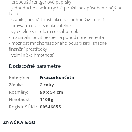
- prepouští rentgenové paprsky
- jednoduché a velmi rychlé použití bez působení vnějšího
tlaku
- stabilní, pevná konstrukce s dlouhou životností
- omyvatelné a dezinfikovatelné
- využitelné v širokém rozsahu teplot
- maximální pocit bezpečí a pohodlí pre pacienta
- možnost mnohonásobného použití šetří značné
finanční prestředky
- velmi nízká hmotnosť
Dodatočné parametre
Kategória
:
Fixácia končatín
Záruka
:
2 roky
Rozměry
:
90 x 54 cm
Hmotnost
:
1100g
Registr SÚKL
:
00546855
ZNAČKA EGO