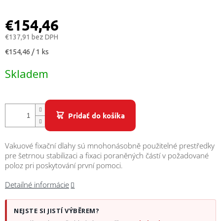
/
€154,46
Prihlásenie
€137,91 bez DPH
Jednotková
€154,46 / 1 ks
cena:
Skladem
Pridať do košíka
Vakuové fixační dlahy sú mnohonásobně použitelné prestředky
pre šetrnou stabilizaci a fixaci poraněných částí v požadované
poloz pri poskytování první pomoci.
Detailné informácie
NEJSTE SI JISTÍ VÝBĚREM?