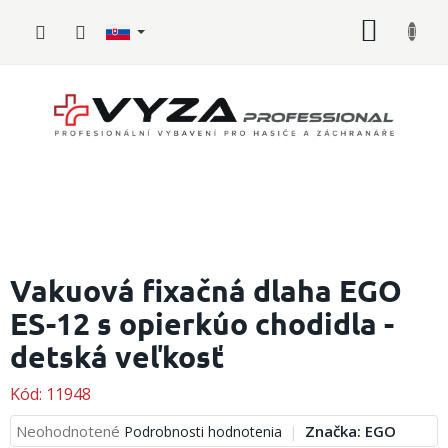
Prejsť
NÁKU
na
obsah
KOŠÍK
Hasičské
vybavenie
Vakuová fixačná dlaha EGO
ES-12 s opierkúo chodidla -
Požiarny
šport
detská veľkosť
Zdravotnícke
vybavenie
Kód:
11948
Priemerné
Neohodnotené
Značka:
EGO
Podrobnosti hodnotenia
Oblečenie,