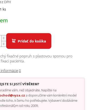
bez DPH
ová
1 ks
dem
Pridať do košíka
chý fixačné popruh s plastovou sponou pro
 fixaci pacienta.
 informácie
EJSTE SI JISTÍ VÝBĚREM?
radíme vám, než objednáte. Napište na
bchod@vyza.cz
a doporučíme vám konkrétní model
odle toho, k čemu ho potřebujete. Vybavení dodáváme
rofesionálům od roku 2009.