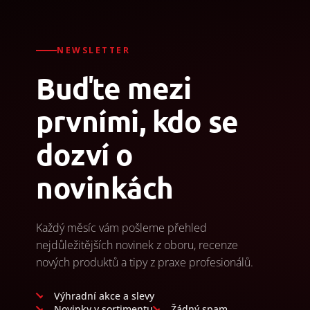
NEWSLETTER
Buďte mezi
prvními, kdo se
dozví o
novinkách
Každý měsíc vám pošleme přehled
nejdůležitějších novinek z oboru, recenze
nových produktů a tipy z praxe profesionálů.
Výhradní akce a slevy
Novinky v sortimentu
Žádný spam