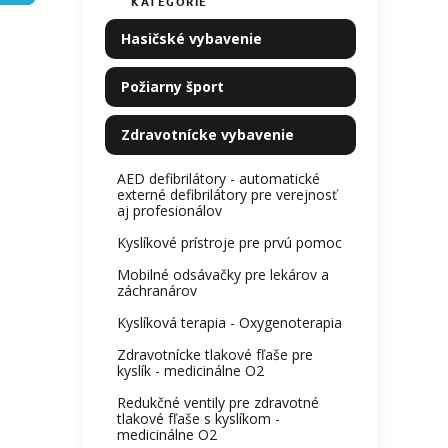
KATEGÓRIE
Preskočiť
e
0,0
kategórie
z
l
Hasičské vybavenie
5
hviezdi
Požiarny šport
Zdravotnícke vybavenie
AED defibrilátory - automatické
externé defibrilátory pre verejnosť
aj profesionálov
Kyslíkové prístroje pre prvú pomoc
Mobilné odsávačky pre lekárov a
záchranárov
Kyslíková terapia - Oxygenoterapia
Zdravotnícke tlakové fľaše pre
kyslík - medicinálne O2
Redukčné ventily pre zdravotné
tlakové fľaše s kyslíkom -
medicinálne O2