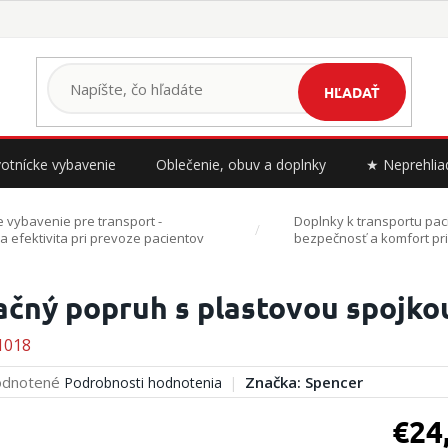
HĽADAŤ
otnícke vybavenie
Oblečenie, obuv a doplnky
★ Neprehlia
 vybavenie pre transport -
Doplnky k transportu paci
 efektivita pri prevoze pacientov
bezpečnosť a komfort pr
ačný popruh s plastovou spojk
1018
erné
dnotené
Značka:
Spencer
Podrobnosti hodnotenia
tenie
ktu
€24