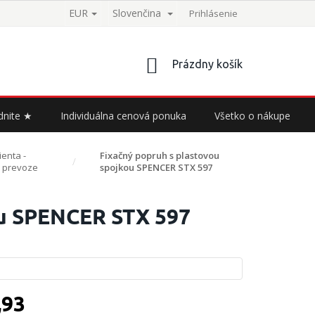
EUR
Slovenčina
Prihlásenie
NÁKUPNÝ
Prázdny košík
KOŠÍK
dnite ★
Individuálna cenová ponuka
Všetko o nákupe
enta -
Fixačný popruh s plastovou
i prevoze
spojkou SPENCER STX 597
ou SPENCER STX 597
,93