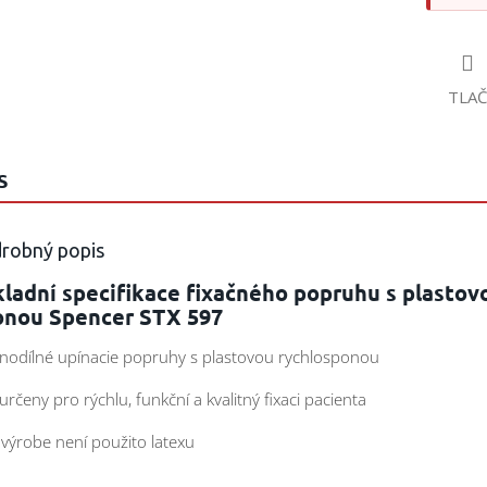
TLAČ
S
robný popis
ladní specifikace fixačného popruhu s plastov
onou Spencer STX 597
dnodílné upínacie popruhy s plastovou rychlosponou
 určeny pro rýchlu, funkční a kvalitný fixaci pacienta
i výrobe není použito latexu