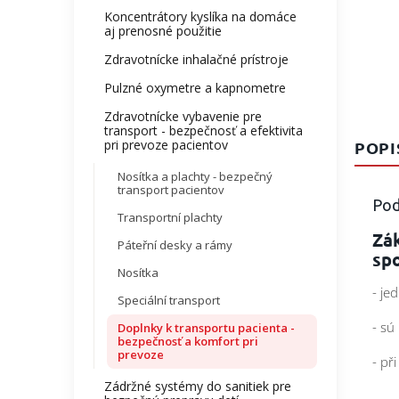
Koncentrátory kyslíka na domáce
aj prenosné použitie
Zdravotnícke inhalačné prístroje
Pulzné oxymetre a kapnometre
Zdravotnícke vybavenie pre
transport - bezpečnosť a efektivita
pri prevoze pacientov
POPI
Nosítka a plachty - bezpečný
transport pacientov
Pod
Transportní plachty
Zák
Páteřní desky a rámy
sp
Nosítka
- je
Speciální transport
- sú
Doplnky k transportu pacienta -
bezpečnosť a komfort pri
prevoze
- př
Zádržné systémy do sanitiek pre