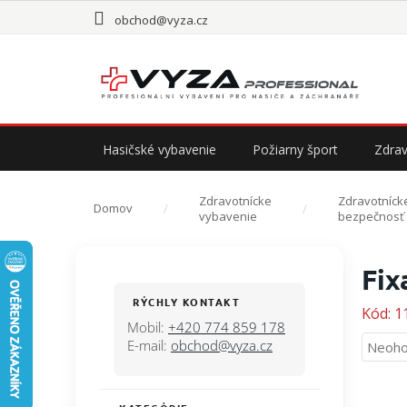
Prejsť
obchod@vyza.cz
na
obsah
Hasičské vybavenie
Požiarny šport
Zdrav
Zdravotnícke
Zdravotnícke
Domov
vybavenie
bezpečnosť a
B
Fix
o
č
RÝCHLY KONTAKT
Kód:
1
n
Mobil:
+420 774 859 178
ý
E-mail:
obchod@vyza.cz
Priem
Neoho
p
hodno
a
produ
n
je