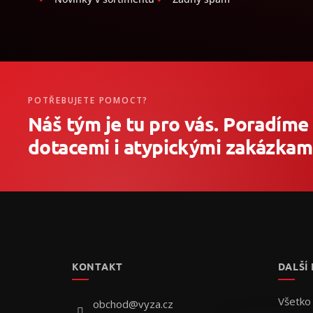
POTŘEBUJETE POMOCT?
Náš tým je tu pro vás. Poradíme
dotacemi i atypickými zakázkami
Z
á
p
ä
t
KONTAKT
DALŠÍ
i
e
Všetko
obchod
@
vyza.cz