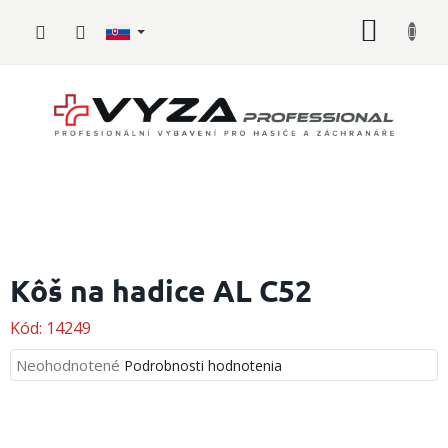
Prejsť
NÁKU
na
obsah
KOŠÍK
Hasičské
vybavenie
Kôš na hadice AL C52
Požiarny
Kód:
14249
šport
Priemerné
Neohodnotené
Podrobnosti hodnotenia
Zdravotnícke
hodnotenie
vybavenie
produktu
je
Oblečenie,
0,0