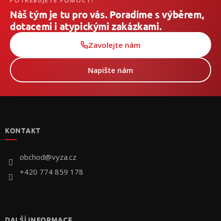
POTŘEBUJETE POMOCT?
Náš tým je tu pro vás. Poradíme s výběrem,
dotacemi i atypickými zakázkami.
Zavolejte nám
Napište nám
Z
á
p
KONTAKT
ä
t
i
obchod
@
vyza.cz
e
+420 774 859 178
DALŠÍ INFORMACE