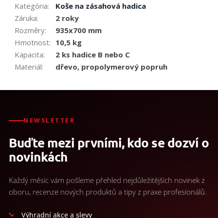
Kategória
:
Koše na zásahová hadica
Záruka
:
2 roky
Rozměry
:
935x700 mm
Hmotnost
:
10,5 kg
Kapacita
:
2 ks hadice B nebo C
Materiál
:
dřevo, propolymerový popruh
NEWSLETTER
Buďte mezi prvními, kdo se dozví o
novinkách
Každý měsíc vám pošleme přehled nejdůležitějších novinek z
oboru, recenze nových produktů a tipy z praxe profesionálů.
Výhradní akce a slevy