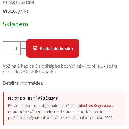
/
€124,02 bez DPH
Jednotková
€150,06 / 1 ks
Prihlásenie
cena:
Skladem
Pridať do košíka
Koš na 2 hadice C s odklápěcí bočnicí, díky ktoré je ukládání
hadic do koše velice snadné.
Detailné informácie
NEJSTE SI JISTÍ VÝBĚREM?
Poradíme vám, než objednáte. Napište na
obchod@vyza.cz
a
doporučíme vám konkrétní model podle toho, k čemu ho
potřebujete. Vybavení dodáváme profesionálům od roku 2009.