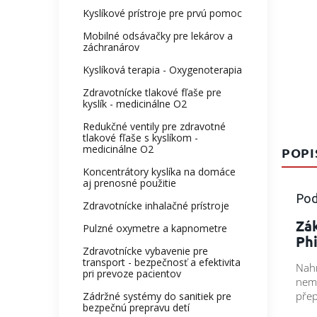
Kyslíkové prístroje pre prvú pomoc
Mobilné odsávačky pre lekárov a
záchranárov
Kyslíková terapia - Oxygenoterapia
Zdravotnícke tlakové fľaše pre
kyslík - medicinálne O2
Redukčné ventily pre zdravotné
tlakové fľaše s kyslíkom -
medicinálne O2
POPI
Koncentrátory kyslíka na domáce
aj prenosné použitie
Pod
Zdravotnícke inhalačné prístroje
Zák
Pulzné oxymetre a kapnometre
Phi
Zdravotnícke vybavenie pre
transport - bezpečnosť a efektivita
Nahr
pri prevoze pacientov
nemá
přep
Zádržné systémy do sanitiek pre
bezpečnú prepravu detí