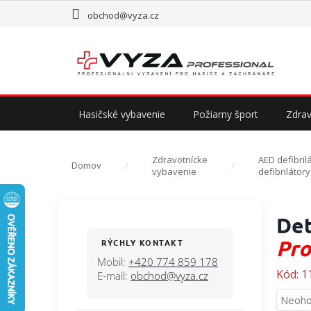
Prejsť
obchod@vyza.cz
na
obsah
Hasičské vybavenie
Požiarny šport
Zdrav
Zdravotnícke
AED defibril
Domov
vybavenie
defibrilátor
B
Det
o
č
Pro
RÝCHLY KONTAKT
n
Mobil:
+420 774 859 178
ý
Kód:
1
E-mail:
obchod@vyza.cz
p
Priem
Neoho
a