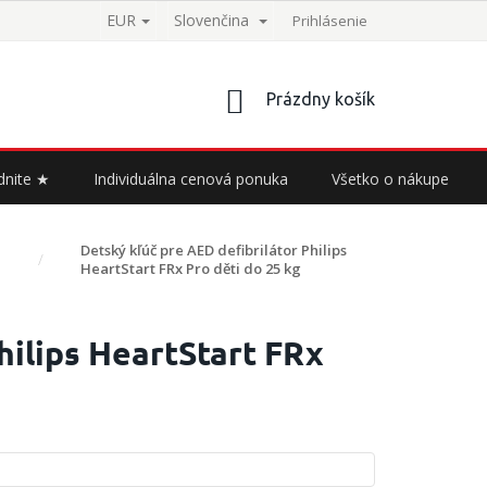
EUR
Slovenčina
Prihlásenie
NÁKUPNÝ
Prázdny košík
KOŠÍK
dnite ★
Individuálna cenová ponuka
Všetko o nákupe
Detský kľúč pre AED defibrilátor Philips
HeartStart FRx
Pro děti do 25 kg
hilips HeartStart FRx