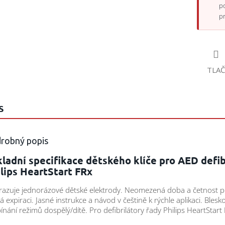
p
p
TLAČ
S
robný popis
ladní specifikace dětského klíče pro AED defib
lips HeartStart FRx
azuje jednorázové dětské elektrody. Neomezená doba a četnost po
 expiraci. Jasné instrukce a návod v češtině k rýchle aplikaci. Blesk
ínání režimů dospělý/dítě. Pro defibrilátory řady Philips HeartStart 