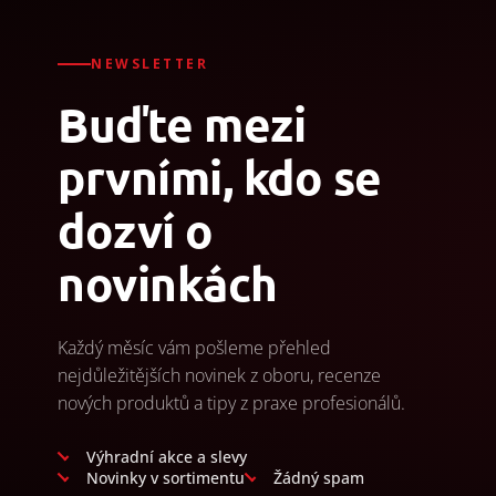
NEWSLETTER
Buďte mezi
prvními, kdo se
dozví o
novinkách
Každý měsíc vám pošleme přehled
nejdůležitějších novinek z oboru, recenze
nových produktů a tipy z praxe profesionálů.
Výhradní akce a slevy
Novinky v sortimentu
Žádný spam