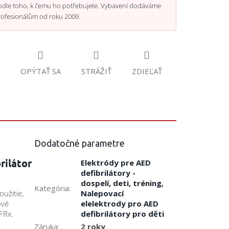
odle toho, k čemu ho potřebujete. Vybavení dodáváme
rofesionálům od roku 2009.
OPÝTAŤ SA
STRÁŽIŤ
ZDIEĽAŤ
Dodatočné parametre
rilátor
Elektródy pre AED
defibrilátory -
dospelí, deti, tréning
,
Kategória
:
Nalepovací
užitie,
elelektrody pro AED
ové
defibrilátory pro děti
FRx.
Záruka
:
2 roky