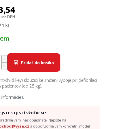
3,54
 bez DPH
ová
/ 1 ks
dem
Pridať do košíka
ant/child key) sloužící ke snížení výboje při defibrilaci
 pacientov (do 25 kg).
 informácie
EJSTE SI JISTÍ VÝBĚREM?
radíme vám, než objednáte. Napište na
bchod@vyza.cz
a doporučíme vám konkrétní model