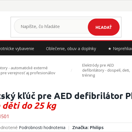
HĽADAŤ
otnícke vybavenie
Oblečenie, obuv a doplnky
★ Neprehlia
Elektródy pre AED
átory - automatické externé
defibrilátory - dospelí, deti,
y pre verejnosť aj profesionálov
tréning
ský kľúč pre AED defibrilátor P
 děti do 25 kg
1501
erné
dnotené
Značka:
Philips
Podrobnosti hodnotenia