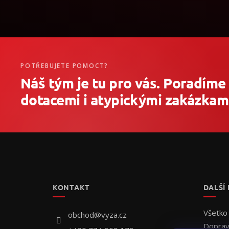
POTŘEBUJETE POMOCT?
Náš tým je tu pro vás. Poradíme
dotacemi i atypickými zakázkami
Z
á
p
ä
t
KONTAKT
DALŠÍ
i
e
Všetko
obchod
@
vyza.cz
Doprav