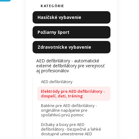
hodno
n
KATEGÓRIE
Preskočiť
produ
e
kategórie
je
l
Hasičské vybavenie
0,0
z
5
Požiarny šport
hviezdi
Zdravotnícke vybavenie
AED defibrilátory - automatické
externé defibrilátory pre verejnosť
aj profesionálov
AED defibrilátory
Elektródy pre AED defibrilátory -
dospelí, deti, tréning
Batérie pre AED defibrilátory -
originálne napájanie pre
spoľahlivú prvú pomoc
Držiaky a boxy pre AED
defibrilátory - bezpečné a ľahké
dostupné umiestnenie AED