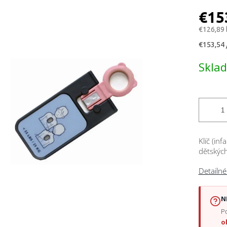
tenie
ktu
€15
€126,89
Jednotk
€153,54 
cena:
čiek.
Skla
Klíč (inf
dětských
Detailné
N
Po
o