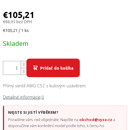
/
€105,21
Prihlásenie
€86,95 bez DPH
Jednotková
€105,21 / 1 ks
cena:
Skladem
Pridať do košíka
Přímý ventil AWG C52 s kulovým uzávěrem.
Detailné informácie
NEJSTE SI JISTÍ VÝBĚREM?
Poradíme vám, než objednáte. Napište na
obchod@vyza.cz
a
doporučíme vám konkrétní model podle toho, k čemu ho