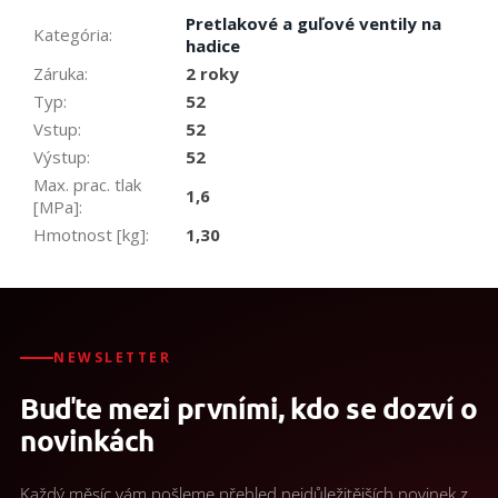
Pretlakové a guľové ventily na
Kategória
:
hadice
Záruka
:
2 roky
Typ
:
52
Vstup
:
52
Výstup
:
52
Max. prac. tlak
1,6
[MPa]
:
Hmotnost [kg]
:
1,30
NEWSLETTER
Buďte mezi prvními, kdo se dozví o
novinkách
Každý měsíc vám pošleme přehled nejdůležitějších novinek z