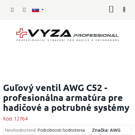
Prejsť
NÁKU
na
obsah
KOŠÍK
Hasičské
vybavenie
Guľový ventil AWG C52 -
profesionálna armatúra pre
Požiarny
šport
hadičové a potrubné systémy
Zdravotnícke
vybavenie
Kód:
12764
Priemerné
Neohodnotené
Značka:
AWG
Podrobnosti hodnotenia
Oblečenie,