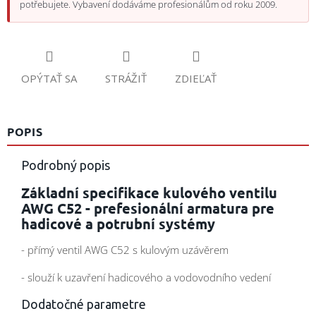
potřebujete. Vybavení dodáváme profesionálům od roku 2009.
OPÝTAŤ SA
STRÁŽIŤ
ZDIEĽAŤ
POPIS
Podrobný popis
Základní specifikace kulového ventilu
AWG C52 - prefesionální armatura pre
hadicové a potrubní systémy
- přímý ventil AWG C52 s kulovým uzávěrem
- slouží k uzavření hadicového a vodovodního vedení
Dodatočné parametre