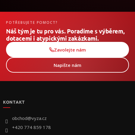
POTŘEBUJETE POMOCT?
Náš tým je tu pro vás. Poradíme s výběrem,
dotacemi i atypickými zakázkami.
Zavolejte nám
Napište nám
Z
á
p
KONTAKT
ä
t
i
obchod
@
vyza.cz
e
+420 774 859 178