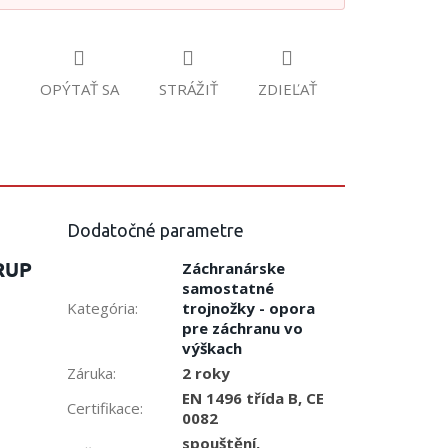
OPÝTAŤ SA
STRÁŽIŤ
ZDIEĽAŤ
Dodatočné parametre
 RUP
Záchranárske
samostatné
Kategória
:
trojnožky - opora
pre záchranu vo
výškach
Záruka
:
2 roky
EN 1496 třída B, CE
Certifikace
:
0082
spouštění,