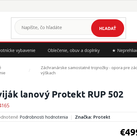
HĽADAŤ
otnícke vybavenie
Oblečenie, obuv a doplnky
★ Neprehlia
é
Záchranárske samostatné trojnožky - opora pre zá
nie
výškach
iják lanový Protekt RUP 502
4165
erné
dnotené
Značka:
Protekt
Podrobnosti hodnotenia
tenie
ktu
€49