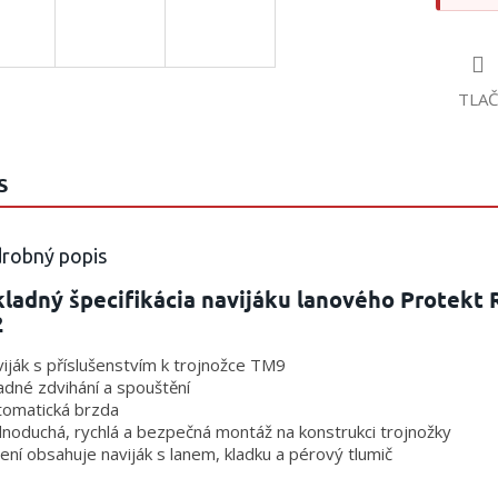
TLAČ
S
robný popis
ladný špecifikácia navijáku lanového Protekt
2
viják s příslušenstvím k trojnožce TM9
adné zdvihání a spouštění
tomatická brzda
dnoduchá, rychlá a bezpečná montáž na konstrukci trojnožky
lení obsahuje naviják s lanem, kladku a pérový tlumič