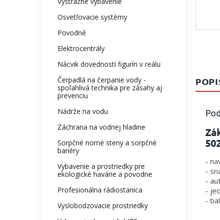
Výstražné vybavenie
Osvetľovacie systémy
Povodně
Elektrocentrály
Nácvik dovedností figurín v reálu
Čerpadlá na čerpanie vody -
POPI
spoľahlivá technika pre zásahy aj
prevenciu
Nádrže na vodu
Pod
Záchrana na vodnej hladine
Zák
50
Sorpčné norné steny a sorpčné
bariéry
- na
Vybavenie a prostriedky pre
- sn
ekologické havárie a povodne
- au
Profesionálna rádiostanica
- je
- ba
Vyslobodzovacie prostriedky