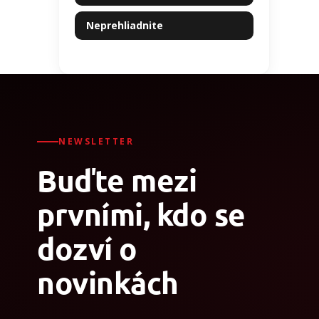
Neprehliadnite
NEWSLETTER
Buďte mezi
prvními, kdo se
dozví o
novinkách