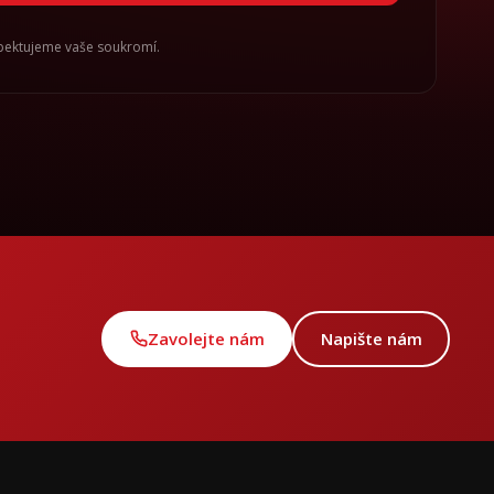
spektujeme vaše soukromí.
Zavolejte nám
Napište nám