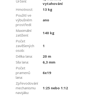
Určení
:
vytahování
Hmotnost
:
13 kg
Použití ve
výbušném
ano
prostředí
:
Maximální
140 kg
zatížení
:
Počet
zavěšených
1
osob
:
Délka lana
:
20 m
Síla lana
:
6,3 mm
Počet
pramenů
6x19
lana
:
Zpřevodování
mechanismu
1:25 nebo 1:12
navijáku
: