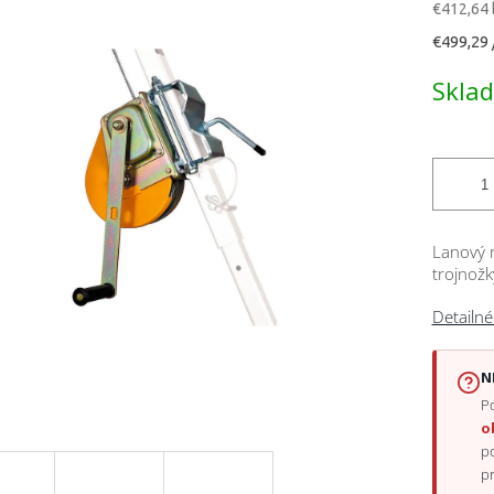
€412,64
Jednotk
€499,29 
cena:
čiek.
Skla
Lanový 
trojnož
Detailné
N
Po
o
p
p