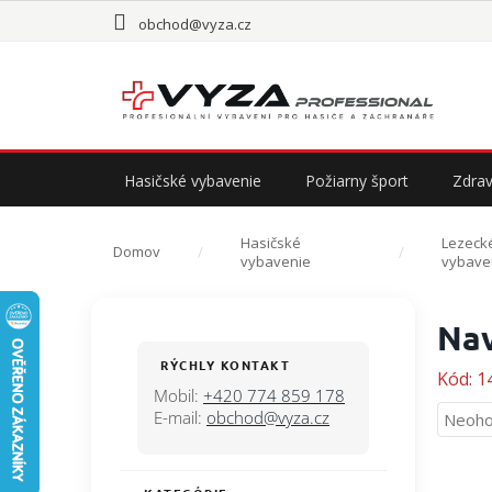
Prejsť
obchod@vyza.cz
na
obsah
Hasičské vybavenie
Požiarny šport
Zdrav
Hasičské
Lezeck
Domov
vybavenie
vybave
B
Nav
o
č
RÝCHLY KONTAKT
Kód:
1
n
Mobil:
+420 774 859 178
ý
E-mail:
obchod@vyza.cz
Priem
Neoho
p
hodno
a
produ
n
je