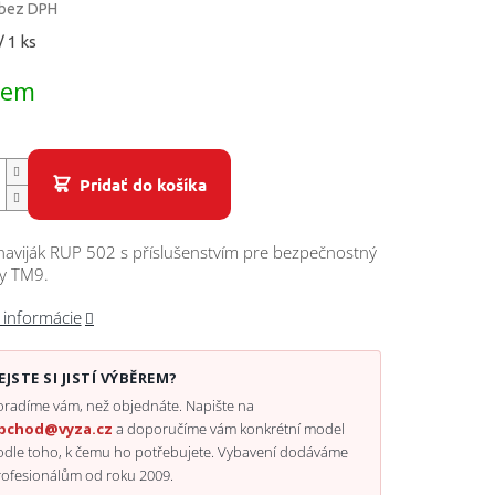
 bez DPH
ová
/ 1 ks
dem
Pridať do košíka
naviják RUP 502 s příslušenstvím pre bezpečnostný
ky TM9.
 informácie
EJSTE SI JISTÍ VÝBĚREM?
radíme vám, než objednáte. Napište na
bchod@vyza.cz
a doporučíme vám konkrétní model
odle toho, k čemu ho potřebujete. Vybavení dodáváme
rofesionálům od roku 2009.