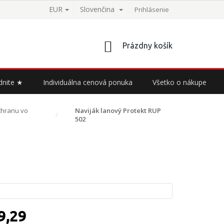
EUR
Slovenčina
Prihlásenie
NÁKUPNÝ
Prázdny košík
KOŠÍK
dnite ★
Individuálna cenová ponuka
Všetko o nákupe
chranu vo
Naviják lanový Protekt RUP
502
9,29