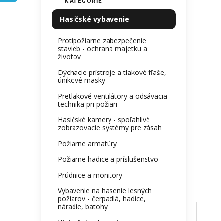
KATEGÓRIE
Preskočiť
e
0,0
kategórie
z
l
Hasičské vybavenie
5
hviezdi
Protipožiarne zabezpečenie
stavieb - ochrana majetku a
životov
Dýchacie prístroje a tlakové fľaše,
únikové masky
Pretlakové ventilátory a odsávacia
technika pri požiari
Hasičské kamery - spoľahlivé
zobrazovacie systémy pre zásah
Požiarne armatúry
Požiarne hadice a príslušenstvo
Prúdnice a monitory
Vybavenie na hasenie lesných
požiarov - čerpadlá, hadice,
náradie, batohy