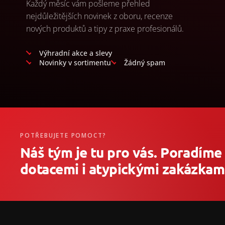
Každý měsíc vám pošleme přehled
nejdůležitějších novinek z oboru, recenze
nových produktů a tipy z praxe profesionálů.
Výhradní akce a slevy
Novinky v sortimentu
Žádný spam
POTŘEBUJETE POMOCT?
Náš tým je tu pro vás. Poradíme
dotacemi i atypickými zakázkami
Z
á