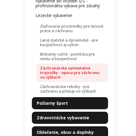
Vybavenie do vozidiel IZS -
profesionálna výbava pre zásahy
Lezecké vybavenie
Zlaňovacie prostriedky pre lanové
práce a záchranu
Laná statické a dynamické - pre
bezpečnosť aj výkon
Blokanty ručné - pomôcka pre
istotu a bezpečnosť
Záchranárske samostatné
trojnožky - opora pre záchranu
vo výškach
Záchranárske rebríky - pre
záchranu a prístup vo výškach
Požiarny šport
Zdravotnícke vybavenie
Oblečenie, obuv a doplnky