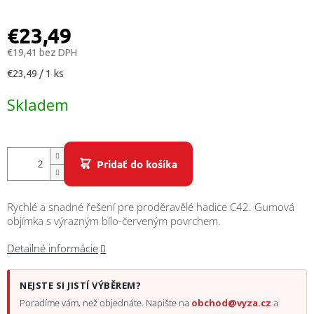
/
€23,49
Prihlásenie
€19,41 bez DPH
Jednotková
€23,49 / 1 ks
cena:
Skladem
Pridať do košíka
Rychlé a snadné řešení pre proděravělé hadice C42. Gumová
objímka s výrazným bílo-červeným povrchem.
Detailné informácie
NEJSTE SI JISTÍ VÝBĚREM?
Poradíme vám, než objednáte. Napište na
obchod@vyza.cz
a