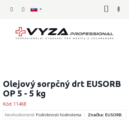
Prejsť
NÁKU
na
obsah
KOŠÍK
Hasičské
vybavenie
Olejový sorpčný drt EUSORB
OP 5 - 5 kg
Požiarny
šport
Kód:
11468
Zdravotnícke
vybavenie
Priemerné
Neohodnotené
Značka:
EUSORB
Podrobnosti hodnotenia
hodnotenie
produktu
Oblečenie,