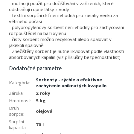
- možno ji použít pro dočišťování v zařízeních, které
odstraňují ropné látky z vody
- textilní sorpční drť není vhodná pro zásahy venku za
větrného počasí
- polypropylenový sorbent není vhodný pro zachycování
rozpouštědel na bázi xylenu
- čistý sorbent možno recyklovat alebo spalovat v
jakékoli spalovně
- Znečištěný sorbent je nutné likvidovat podle vlastností
absorbovaných kapalin (viz příslušný bezpečnostní list)
Dodatočné parametre
Sorbenty - rýchle a efektívne
Kategória
:
zachytenie uniknutých kvapalín
Záruka
:
2 roky
Hmotnost
:
5 kg
Druh
olejová
sorpce
:
Sorpční
70 l
kapacita
: