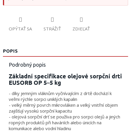
OPÝTAŤ SA
STRÁŽIŤ
ZDIEĽAŤ
POPIS
Podrobný popis
Základní specifikace olejové sorpční drti
EUSORB OP 5–5 kg
- díky jemným vláknům vyčnívajícím z drtě dochází k
veľmi rýchle sorpci uniklých kapalin
- velký měrný povrch mikrovláken a velký vnitřní objem
zajišťují vysokú sorpční kapacitu
- olejová sorpční drť se používa pro sorpci olejů a jiných
ropných produktů při haváriích alebo únicích na
komunikace alebo vodní hladinu