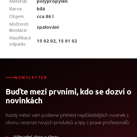
Materiál
:
polypropylen
Barva
:
bílá
Objem
:
cca 86 l
Možnosti
spalování
likvidace
:
Klasifikace
15 02 02, 15 01 02
odpadu
:
NEWSLETTER
Buďte mezi prvními, kdo se dozví o
novinkách
Každý měsíc vám pošleme přehled nejdůležitějších novinek z
oboru, recenze nových produktů a tipy z praxe profesionálů.
Výhradní akce a slevy