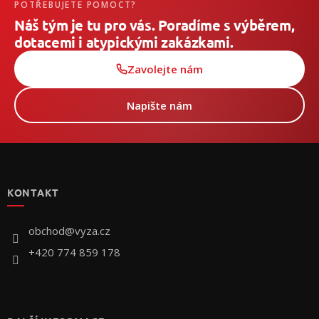
POTŘEBUJETE POMOCT?
Náš tým je tu pro vás. Poradíme s výběrem,
dotacemi i atypickými zakázkami.
Zavolejte nám
Napište nám
Z
á
p
KONTAKT
ä
t
i
obchod
@
vyza.cz
e
+420 774 859 178