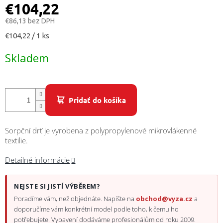
/
€104,22
€86,13 bez DPH
Prihlásenie
Jednotková
€104,22 / 1 ks
cena:
Skladem
Pridať do košíka
Sorpční drť je vyrobena z polypropylenové mikrovlákenné
textilie.
Detailné informácie
NEJSTE SI JISTÍ VÝBĚREM?
Poradíme vám, než objednáte. Napište na
obchod@vyza.cz
a
doporučíme vám konkrétní model podle toho, k čemu ho
potřebujete. Vybavení dodáváme profesionálům od roku 2009.