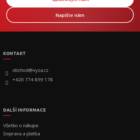
Napište nám
Z
á
p
KONTAKT
ä
t
i
obchod
@
vyza.cz
e
+420 774 859 178
DALŠÍ INFORMACE
Všetko o nákupe
Doprava a platba