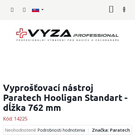
Prejsť
NÁKU
na
obsah
KOŠÍK
Hasičské
vybavenie
Vyprošťovací nástroj
Paratech Hooligan Standart -
Požiarny
šport
dĺžka 762 mm
Zdravotnícke
vybavenie
Kód:
14225
Priemerné
Neohodnotené
Značka:
Paratech
Podrobnosti hodnotenia
Oblečenie,