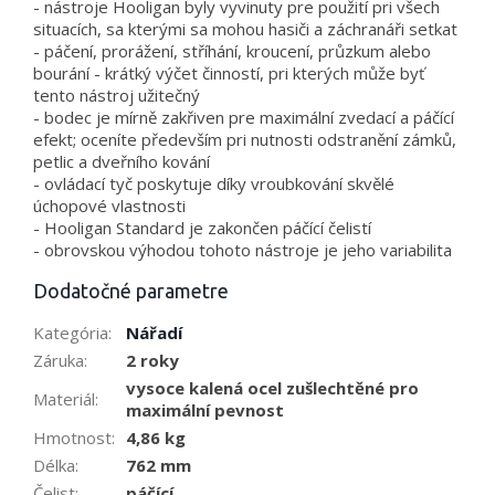
- nástroje Hooligan byly vyvinuty pre použití pri všech
situacích, sa kterými sa mohou hasiči a záchranáři setkat
- páčení, prorážení, stříhání, kroucení, průzkum alebo
bourání - krátký výčet činností, pri kterých může byť
tento nástroj užitečný
- bodec je mírně zakřiven pre maximální zvedací a páčící
efekt; oceníte především pri nutnosti odstranění zámků,
petlic a dveřního kování
- ovládací tyč poskytuje díky vroubkování skvělé
úchopové vlastnosti
- Hooligan Standard je zakončen páčící čelistí
- obrovskou výhodou tohoto nástroje je jeho variabilita
Dodatočné parametre
Kategória
:
Nářadí
Záruka
:
2 roky
vysoce kalená ocel zušlechtěné pro
Materiál
:
maximální pevnost
Hmotnost
:
4,86 kg
Délka
:
762 mm
Čelist
:
páčící