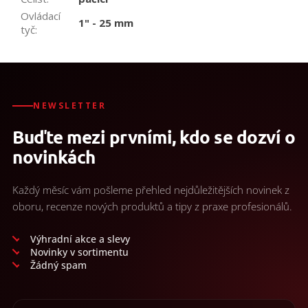
Ovládací
1" - 25 mm
tyč
:
NEWSLETTER
Buďte mezi prvními, kdo se dozví o
novinkách
Každý měsíc vám pošleme přehled nejdůležitějších novinek z
oboru, recenze nových produktů a tipy z praxe profesionálů.
Výhradní akce a slevy
Novinky v sortimentu
Žádný spam