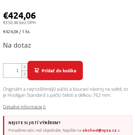
/
€424,06
Prihlásenie
€350,46 bez DPH
Jednotková
€424,06 / 1 ks
cena:
Na dotaz
Pridať do košíka
Originální a nejrozšířenější páčící a bourací nástroj na světě, to
je Hooligan Standard s páčící čelistí a délkou 762 mm.
Detailné informácie
NEJSTE SI JISTÍ VÝBĚREM?
Poradíme vám, než objednáte. Napište na
obchod@vyza.cz
a