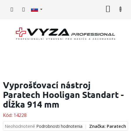
Prejsť
NÁKU
na
obsah
KOŠÍK
Hasičské
vybavenie
Vyprošťovací nástroj
Paratech Hooligan Standart -
Požiarny
šport
dĺžka 914 mm
Zdravotnícke
vybavenie
Kód:
14228
Priemerné
Neohodnotené
Značka:
Paratech
Podrobnosti hodnotenia
Oblečenie,