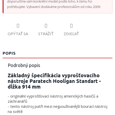
doporučíme vám konkrétní model podle toho, k čemu ho
potřebujete. Vybavení dodáváme profesionálům od roku 2009.
OPÝTAŤ SA
STRÁŽIŤ
ZDIEĽAŤ
POPIS
Podrobný popis
Základný špecifikácia vyprošťovacího
nástroje Paratech Hooligan Standart -
dĺžka 914 mm
- originální vyprošťovací nástroj amerických hasičů a
záchranářů
- tento nástroj patří mezi nejpoužívanější bourací nástroj
na světě