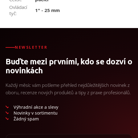
Ovládací
1" - 25 mm
tyč
:
NEWSLETTER
Buďte mezi prvními, kdo se dozví o
novinkách
Každý měsíc vám pošleme přehled nejdůležitějších novinek z
oboru, recenze nových produktů a tipy z praxe profesionálů.
Výhradní akce a slevy
Novinky v sortimentu
Žádný spam