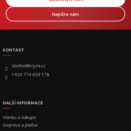
Napište nám
Z
á
p
KONTAKT
ä
t
i
obchod
@
vyza.cz
e
+420 774 859 178
DALŠÍ INFORMACE
Všetko o nákupe
Doprava a platba