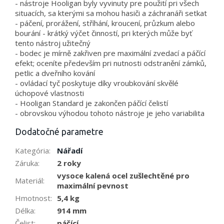
- nástroje Hooligan byly vyvinuty pre použití pri všech
situacích, sa kterými sa mohou hasiči a záchranáři setkat
- páčení, prorážení, stříhání, kroucení, průzkum alebo
bourání - krátký výčet činností, pri kterých může byť
tento nástroj užitečný
- bodec je mírně zakřiven pre maximální zvedací a páčící
efekt; oceníte především pri nutnosti odstranění zámků,
petlic a dveřního kování
- ovládací tyč poskytuje díky vroubkování skvělé
úchopové vlastnosti
- Hooligan Standard je zakončen páčící čelistí
- obrovskou výhodou tohoto nástroje je jeho variabilita
Dodatočné parametre
Kategória
:
Nářadí
Záruka
:
2 roky
vysoce kalená ocel zušlechtěné pro
Materiál
:
maximální pevnost
Hmotnost
:
5,4 kg
Délka
:
914 mm
Čelist
:
páčící