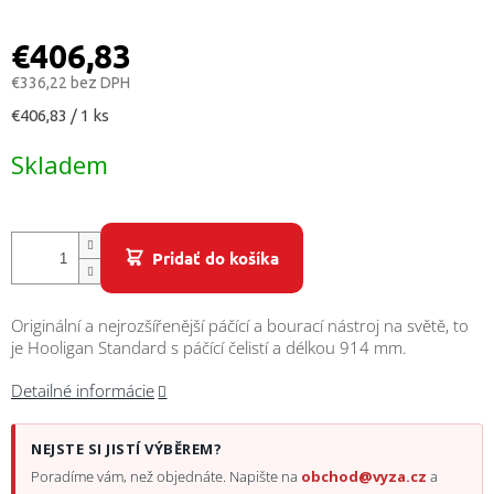
/
€406,83
Prihlásenie
€336,22 bez DPH
Jednotková
€406,83 / 1 ks
cena:
Skladem
Pridať do košíka
Originální a nejrozšířenější páčící a bourací nástroj na světě, to
je Hooligan Standard s páčící čelistí a délkou 914 mm.
Detailné informácie
NEJSTE SI JISTÍ VÝBĚREM?
Poradíme vám, než objednáte. Napište na
obchod@vyza.cz
a