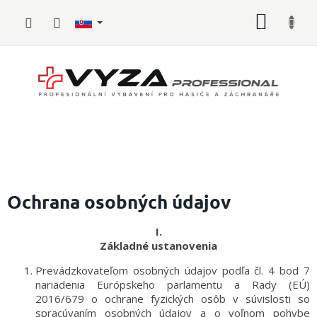
Prejsť
NÁKU
na
obsah
KOŠÍK
Hasičské
vybavenie
Ochrana osobných údajov
Požiarny
I.
šport
Základné ustanovenia
Zdravotnícke
Prevádzkovateľom osobných údajov podľa čl. 4 bod 7
vybavenie
nariadenia Európskeho parlamentu a Rady (EÚ)
2016/679 o ochrane fyzických osôb v súvislosti so
spracúvaním osobných údajov a o voľnom pohybe
Oblečenie,