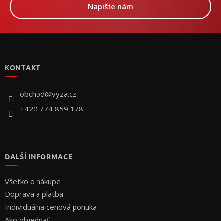
Napište nám
Z
á
p
KONTAKT
ä
t
i
obchod
@
vyza.cz
e
+420 774 859 178
DALŠÍ INFORMACE
Všetko o nákupe
Doprava a platba
Individuálna cenová ponuka
Ako objednať