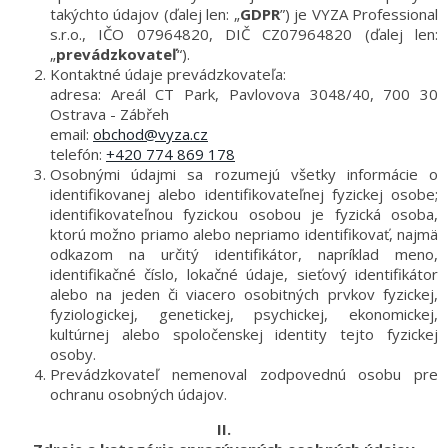
obuv
takýchto údajov (ďalej len: „
GDPR
”) je VYZA Professional
a
s.r.o., IČO 07964820, DIČ CZ07964820 (ďalej len:
doplnky
„
prevádzkovateľ
“).
Kontaktné údaje prevádzkovateľa:
★
adresa: Areál CT Park, Pavlovova 3048/40, 700 30
Neprehliadnite
Ostrava - Zábřeh
★
email:
obchod@vyza.cz
telefón:
+420 774 869 178
Individuálna
cenová
Osobnými údajmi sa rozumejú všetky informácie o
ponuka
identifikovanej alebo identifikovateľnej fyzickej osobe;
identifikovateľnou fyzickou osobou je fyzická osoba,
Všetko
ktorú možno priamo alebo nepriamo identifikovať, najmä
o
nákupe
odkazom na určitý identifikátor, napríklad meno,
identifikačné číslo, lokačné údaje, sieťový identifikátor
Kontakty
alebo na jeden či viacero osobitných prvkov fyzickej,
fyziologickej, genetickej, psychickej, ekonomickej,
Požiarny
kultúrnej alebo spoločenskej identity tejto fyzickej
šport
osoby.
Prevádzkovateľ nemenoval zodpovednú osobu pre
ochranu osobných údajov.
Neprehliadnite
II.
EUR