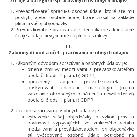
Zdroje a kategórie spracúvaných osobných údajov
/
Prevádzkovateľ spracúva osobné údaje, ktoré ste mu
Prihlásenie
poskytli, alebo osobné údaje, ktoré získal na základe
plnenia vašej objednávky.
Prevádzkovateľ spracúva vaše identifikačné a kontaktné
údaje a údaje nevyhnutné na plnenie zmluvy.
III.
Zákonný dôvod a účel spracúvania osobných údajov
Zákonným dôvodom spracúvania osobných údajov je:
plnenie zmluvy medzi vami a prevádzkovateľom
podľa čl. 6 ods. 1 písm. b) GDPR,
oprávnený záujem prevádzkovateľa na
poskytovaní priameho marketingu (najmä
zasielanie obchodných oznámení a newsletterov)
podľa čl. 6 ods. 1 písm. f) GDPR,
Účelom spracúvania osobných údajov je:
vybavenie vašej objednávky a výkon práv a
povinností vyplývajúcich zo zmluvného vzťahu
medzi vami a prevádzkovateľom; pri objednávke
sú vyžadované osobné údaje potrebné na