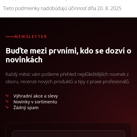
Tieto podmienky nadobúdajú účinnosť dňa 20. 8. 2025
NEWSLETTER
Buďte mezi prvními, kdo se dozví o
novinkách
Každý měsíc vám pošleme přehled nejdůležitějších novinek z
oboru, recenze nových produktů a tipy z praxe profesionálů.
Výhradní akce a slevy
Novinky v sortimentu
Žádný spam