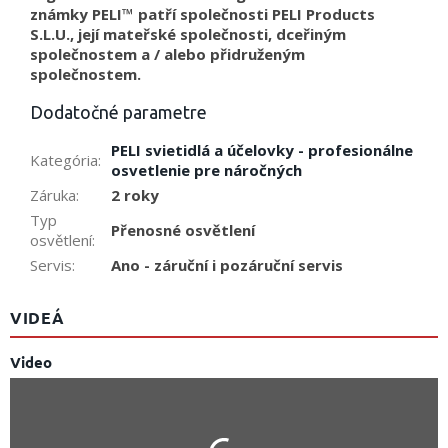
známky PELI™ patří společnosti PELI Products
S.L.U., její mateřské společnosti, dceřiným
společnostem a / alebo přidruženým
společnostem.
Dodatočné parametre
PELI svietidlá a účelovky - profesionálne
Kategória
:
osvetlenie pre náročných
Záruka
:
2 roky
Typ
Přenosné osvětlení
osvětlení
:
Servis
:
Ano - záruční i pozáruční servis
VIDEÁ
Video