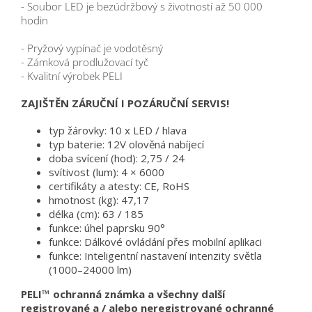
- Soubor LED je bezúdržbový s životností až 50 000
hodin
- Pryžový vypínač je vodotěsný
- Zámková prodlužovací tyč
- Kvalitní výrobek PELI
ZAJIŠTĚN ZÁRUČNÍ I POZÁRUČNÍ SERVIS!
typ žárovky: 10 x LED / hlava
typ baterie: 12V olověná nabíjecí
doba svícení (hod): 2,75 / 24
svítivost (lum): 4 × 6000
certifikáty a atesty: CE, RoHS
hmotnost (kg): 47,17
délka (cm): 63 / 185
funkce: úhel paprsku 90°
funkce: Dálkové ovládání přes mobilní aplikaci
funkce: Inteligentní nastavení intenzity světla
(1000–24000 lm)
PELI™ ochranná známka a všechny další
registrované a / alebo neregistrované ochranné