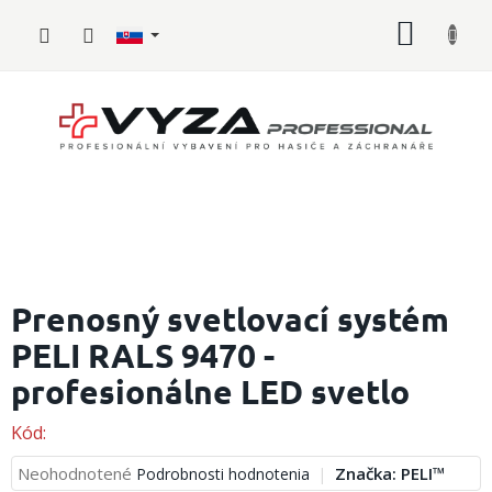
Prejsť
NÁKU
na
obsah
KOŠÍK
Hasičské
vybavenie
Prenosný svetlovací systém
PELI RALS 9470 -
Požiarny
šport
profesionálne LED svetlo
Zdravotnícke
vybavenie
Kód:
Priemerné
Neohodnotené
Značka:
PELI™
Podrobnosti hodnotenia
Oblečenie,