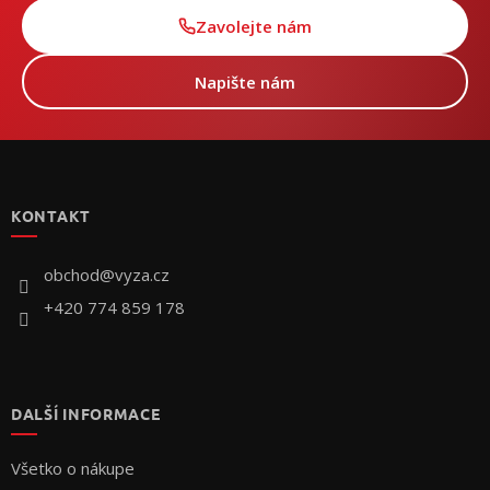
Zavolejte nám
Napište nám
Z
á
p
KONTAKT
ä
t
i
obchod
@
vyza.cz
e
+420 774 859 178
DALŠÍ INFORMACE
Všetko o nákupe