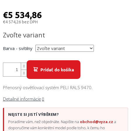
/
€5 534,86
Prihlásenie
€4 574,26 bez DPH
Jednotková
Zvoľte variant
cena:
Barva - svítilny
Pridať do košíka
Přenosný osvětlovací systém PELI RALS 9470.
Detailné informácie
NEJSTE SI JISTÍ VÝBĚREM?
Poradíme vám, než objednáte. Napište na
obchod@vyza.cz
a
doporučíme vám konkrétní model podle toho, k čemu ho