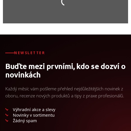
NEWSLETTER
Buďte mezi prvními, kdo se dozví o
novinkách
Každý měsíc vám pošleme přehled nejdůležitějších novinek z
oboru, recenze nových produktů a tipy z praxe profesionálů.
Výhradní akce a slevy
Novinky v sortimentu
Žádný spam