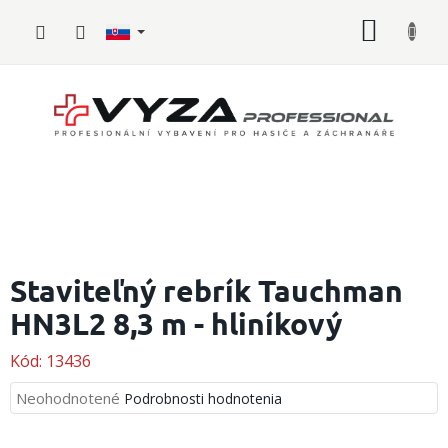
Prejsť
NÁKU
na
obsah
KOŠÍK
Hasičské
vybavenie
Staviteľný rebrík Tauchman
HN3L2 8,3 m - hliníkový
Požiarny
šport
Kód:
13436
Zdravotnícke
vybavenie
Priemerné
Neohodnotené
Podrobnosti hodnotenia
hodnotenie
produktu
Oblečenie,