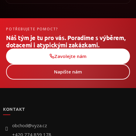
POTŘEBUJETE POMOCT?
Náš tým je tu pro vás. Poradíme s výběrem,
dotacemi i atypickými zakázkami.
Zavolejte nám
Napište nám
Z
á
p
KONTAKT
ä
t
i
obchod
@
vyza.cz
e
+420 774 859 178