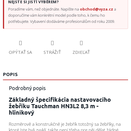
NEJSTE SI JISTÍ VÝBĚREM?
Poradíme vám, než objednáte. Napište na
obchod@vyza.cz
a
doporučíme vám konkrétní model podle toho, k čemu ho
potřebujete. Vybavení dodáváme profesionálům od roku 2009.
OPÝTAŤ SA
STRÁŽIŤ
ZDIEĽAŤ
POPIS
Podrobný popis
Základný špecifikácia nastavovacího
žebříku Tauchman HN3L2 8,3 m -
hliníkový
Rozměrově a konstrukčně je žebřík totožný sa žebříky, na
ktoré Jste byli zvyklí, takže není třeba pre něj dělat žádné