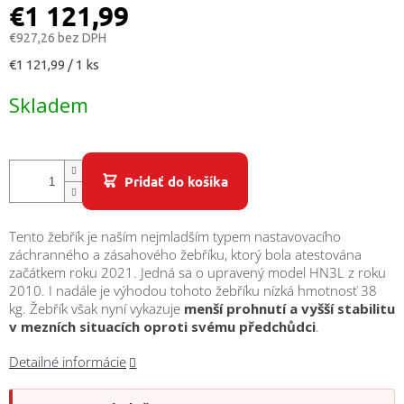
/
€1 121,99
€927,26 bez DPH
Prihlásenie
Jednotková
€1 121,99 / 1 ks
cena:
Skladem
Pridať do košíka
Tento žebřík je naším nejmladším typem nastavovacího
záchranného a zásahového žebříku, ktorý bola atestována
začátkem roku 2021. Jedná sa o upravený model HN3L z roku
2010. I nadále je výhodou tohoto žebříku nízká hmotnosť 38
kg. Žebřík však nyní vykazuje
menší prohnutí a vyšší stabilitu
v mezních situacích oproti svému předchůdci
.
Detailné informácie