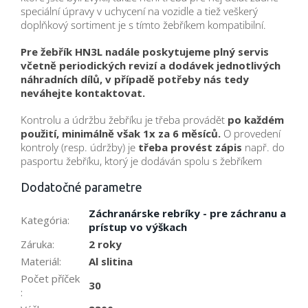
speciální úpravy v uchycení na vozidle a tiež veškerý
doplňkový sortiment je s tímto žebříkem kompatibilní.
Pre žebřík HN3L nadále poskytujeme plný servis
včetně periodických revizí a dodávek jednotlivých
náhradních dílů, v případě potřeby nás tedy
neváhejte kontaktovat.
Kontrolu a údržbu žebříku je třeba provádět
po každém
použití, minimálně však 1x za 6 měsíců.
O provedení
kontroly (resp. údržby) je
třeba provést zápis
např. do
pasportu žebříku, ktorý je dodáván spolu s žebříkem
Dodatočné parametre
Záchranárske rebríky - pre záchranu a
Kategória
:
prístup vo výškach
Záruka
:
2 roky
Materiál
:
Al slitina
Počet příček
30
: