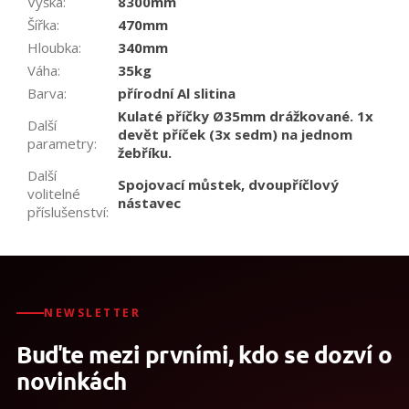
Výška
:
8300mm
Šířka
:
470mm
Hloubka
:
340mm
Váha
:
35kg
Barva
:
přírodní Al slitina
Kulaté příčky Ø35mm drážkované. 1x
Další
devět příček (3x sedm) na jednom
parametry
:
žebříku.
Další
Spojovací můstek, dvoupříčlový
volitelné
nástavec
příslušenství
:
NEWSLETTER
Buďte mezi prvními, kdo se dozví o
novinkách