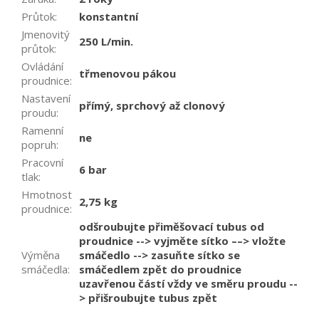
Průtok
:
konstantní
Jmenovitý
250 L/min.
průtok
:
Ovládání
třmenovou pákou
proudnice
:
Nastavení
přímý, sprchový až clonový
proudu
:
Ramenní
ne
popruh
:
Pracovní
6 bar
tlak
:
Hmotnost
2,75 kg
proudnice
:
odšroubujte přiměšovací tubus od
proudnice --> vyjměte sítko ––> vložte
Výměna
smáčedlo --> zasuňte sítko se
smáčedla
:
smáčedlem zpět do proudnice
uzavřenou částí vždy ve směru proudu --
> přišroubujte tubus zpět