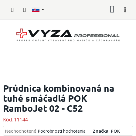
Prejsť
NÁKU
na
obsah
KOŠÍK
Hasičské
vybavenie
Prúdnica kombinovaná na
tuhé smáčadlá POK
Požiarny
šport
RamboJet 02 - C52
Zdravotnícke
vybavenie
Kód:
11144
Priemerné
Neohodnotené
Značka:
POK
Podrobnosti hodnotenia
Oblečenie,