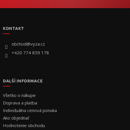
Z
á
p
KONTAKT
ä
t
i
obchod
@
vyza.cz
e
+420 774 859 178
DALŠÍ INFORMACE
Všetko o nákupe
Doprava a platba
Individuálna cenová ponuka
Ako objednať
Hodnotenie obchodu