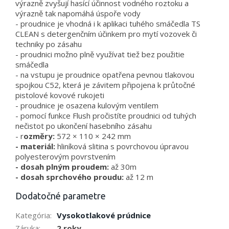
výrazně zvyšují hasící účinnost vodného roztoku a
výrazně tak napomáhá úspoře vody
- proudnice je vhodná i k aplikaci tuhého smáčedla TS
CLEAN s detergenčním účinkem pro mytí vozovek či
techniky po zásahu
- proudnici možno plně využívat tiež bez použitie
smáčedla
- na vstupu je proudnice opatřena pevnou tlakovou
spojkou C52, která je závitem připojena k průtočné
pistolové kovové rukojeti
- proudnice je osazena kulovým ventilem
- pomocí funkce Flush pročistíte proudnici od tuhých
nečistot po ukončení hasebního zásahu
- r
ozměry:
572 × 110 × 242 mm
- materiál:
hliníková slitina s povrchovou úpravou
polyesterovým povrstvením
- dosah plným proudem:
až 30m
- dosah sprchového proudu:
až 12 m
Dodatočné parametre
Kategória
:
Vysokotlakové prúdnice
Záruka
:
2 roky