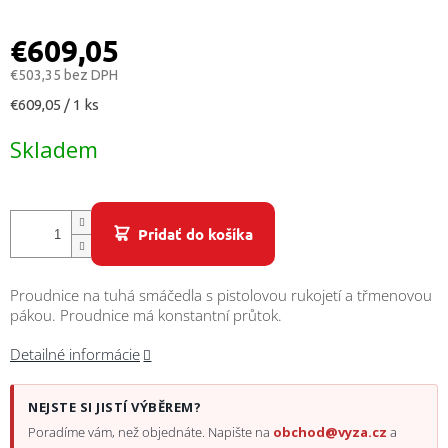
/
€609,05
Prihlásenie
€503,35 bez DPH
Jednotková
€609,05 / 1 ks
cena:
Skladem
Pridať do košíka
Proudnice na tuhá smáčedla s pistolovou rukojetí a třmenovou
pákou. Proudnice má konstantní průtok.
Detailné informácie
NEJSTE SI JISTÍ VÝBĚREM?
Poradíme vám, než objednáte. Napište na
obchod@vyza.cz
a