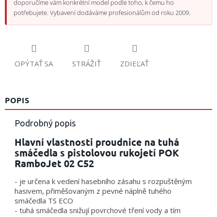
doporučíme vám konkrétní model podle toho, k čemu ho
potřebujete. Vybavení dodáváme profesionálům od roku 2009.
OPÝTAŤ SA
STRÁŽIŤ
ZDIEĽAŤ
POPIS
Podrobný popis
Hlavní vlastnosti proudnice na tuhá
smáčedla s pistolovou rukojetí POK
RamboJet 02 C52
- je určena k vedení hasebního zásahu s rozpuštěným
hasivem, přiměšovaným z pevné náplně tuhého
smáčedla TS ECO
- tuhá smáčedla snižují povrchové tření vody a tím