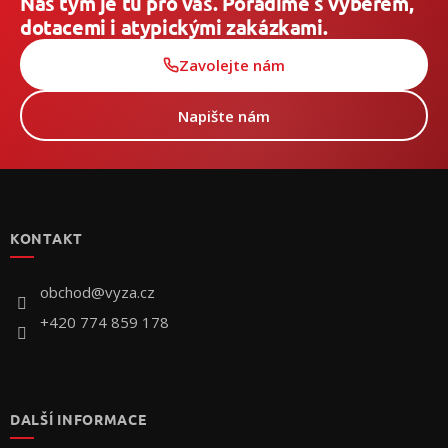
Náš tým je tu pro vás. Poradíme s výběrem,
dotacemi i atypickými zakázkami.
Zavolejte nám
Napište nám
Z
á
p
KONTAKT
ä
t
i
obchod
@
vyza.cz
e
+420 774 859 178
DALŠÍ INFORMACE