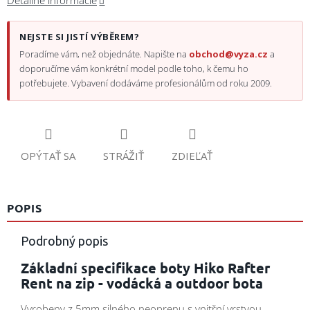
Detailné informácie
NEJSTE SI JISTÍ VÝBĚREM?
Poradíme vám, než objednáte. Napište na
obchod@vyza.cz
a
doporučíme vám konkrétní model podle toho, k čemu ho
potřebujete. Vybavení dodáváme profesionálům od roku 2009.
OPÝTAŤ SA
STRÁŽIŤ
ZDIEĽAŤ
POPIS
Podrobný popis
Základní specifikace boty Hiko Rafter
Rent na zip - vodácká a outdoor bota
Vyrobeny z 5mm silného neoprenu s vnitřní vrstvou