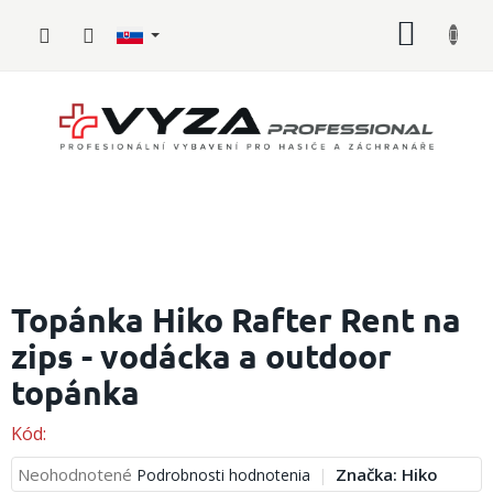
Prejsť
NÁKU
na
obsah
KOŠÍK
Hasičské
vybavenie
Topánka Hiko Rafter Rent na
zips - vodácka a outdoor
Požiarny
šport
topánka
Zdravotnícke
vybavenie
Kód:
Priemerné
Neohodnotené
Značka:
Hiko
Podrobnosti hodnotenia
Oblečenie,