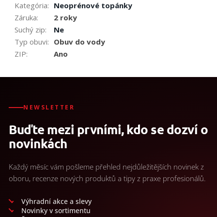
Kategória
:
Neoprénové topánky
Záruka
:
2 roky
Suchý zip
:
Ne
Typ obuvi
:
Obuv do vody
ZIP
:
Ano
NEWSLETTER
Buďte mezi prvními, kdo se dozví o
novinkách
Každý měsíc vám pošleme přehled nejdůležitějších novinek z
oboru, recenze nových produktů a tipy z praxe profesionálů.
Výhradní akce a slevy
Novinky v sortimentu