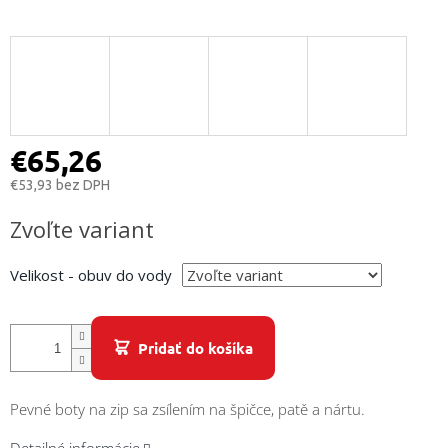
/
Prihlásenie
€65,26
€53,93 bez DPH
Jednotková
Zvoľte variant
cena:
Velikost - obuv do vody
Pridať do košíka
Pevné boty na zip sa zsílením na špičce, patě a nártu.