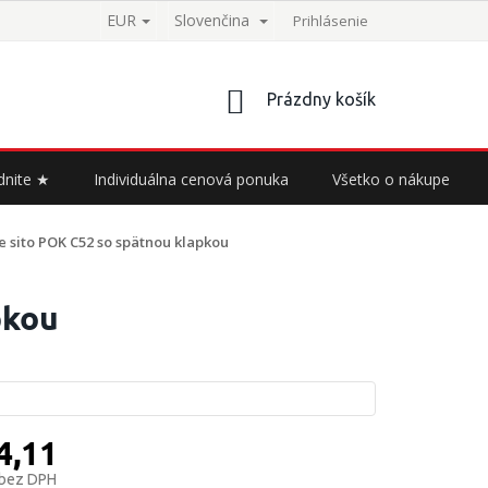
EUR
Slovenčina
Prihlásenie
NÁKUPNÝ
Prázdny košík
KOŠÍK
dnite ★
Individuálna cenová ponuka
Všetko o nákupe
e sito POK C52 so spätnou klapkou
pkou
4,11
 bez DPH