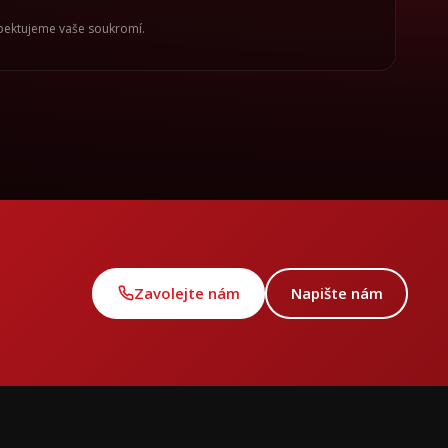
spektujeme vaše soukromí.
Zavolejte nám
Napište nám