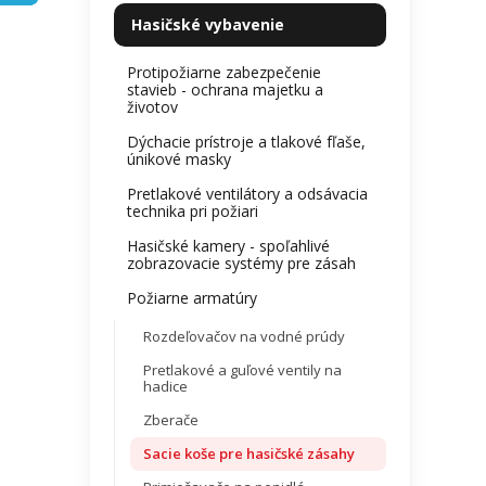
kategórie
z
l
Hasičské vybavenie
5
hviezdi
Protipožiarne zabezpečenie
stavieb - ochrana majetku a
životov
Dýchacie prístroje a tlakové fľaše,
únikové masky
Pretlakové ventilátory a odsávacia
technika pri požiari
Hasičské kamery - spoľahlivé
zobrazovacie systémy pre zásah
Požiarne armatúry
Rozdeľovačov na vodné prúdy
Pretlakové a guľové ventily na
hadice
Zberače
Sacie koše pre hasičské zásahy