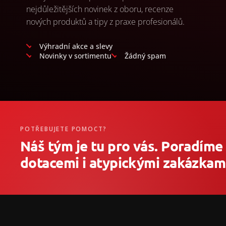
nejdůležitějších novinek z oboru, recenze
nových produktů a tipy z praxe profesionálů.
Výhradní akce a slevy
Novinky v sortimentu
Žádný spam
POTŘEBUJETE POMOCT?
Náš tým je tu pro vás. Poradíme
dotacemi i atypickými zakázkami
Z
á
p