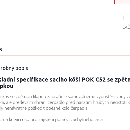
TLAČ
S
robný popis
ladní specifikace sacího kôši POK C52 se zpět
apkou
cí kôš se zpětnou klapou zabraňuje samovolnému vypuštění vody z
ní, ale především chrání čerpadlo před nasátím hrubých nečistot, k
y nenávratně poškodit oběžné kolo čerpadla
š má kotvící oko pro zajištění pomocí záchytného lana