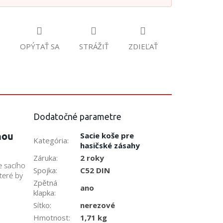
OPÝTAŤ SA
STRÁŽIŤ
ZDIEĽAŤ
Dodatočné parametre
nou
Sacie koše pre
Kategória
:
hasičské zásahy
Záruka
:
2 roky
e sacího
Spojka
:
C52 DIN
teré by
Zpětná
ano
klapka
:
Sítko
:
nerezové
Hmotnost
:
1,71 kg