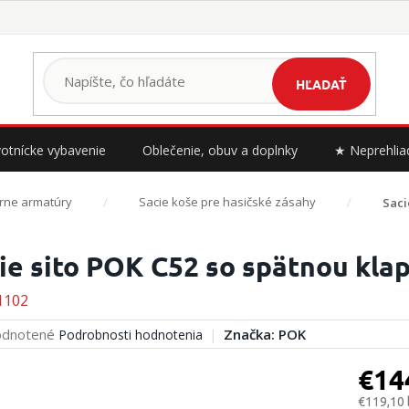
HĽADAŤ
otnícke vybavenie
Oblečenie, obuv a doplnky
★ Neprehlia
rne armatúry
Sacie koše pre hasičské zásahy
Saci
ie sito POK C52 so spätnou kla
1102
erné
dnotené
Značka:
POK
Podrobnosti hodnotenia
tenie
ktu
€14
€119,10