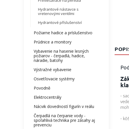
Primiešavače na penidlá
Hydrantové nástavce s
vretenovými ventilmi
Hydrantové příslušenství
Požiarne hadice a príslušenstvo
Prúdnice a monitory
POPI
Vybavenie na hasenie lesných
požiarov - čerpadlá, hadice,
náradie, batohy
Pod
Výstražné vybavenie
Zák
Osvetľovacie systémy
kl
Povodně
- sa
Elektrocentrály
vede
Nácvik dovedností figurín v reálu
mohl
Čerpadlá na čerpanie vody -
- kô
spoľahlivá technika pre zásahy aj
prevenciu