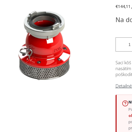
Jednotk
€144,11 
cena:
čiek.
Na d
Sací kôš
nasátím 
poškodit
Detailné
N
Po
o
p
p