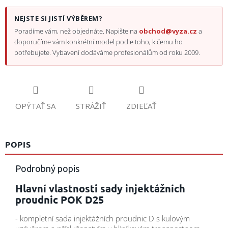
NEJSTE SI JISTÍ VÝBĚREM?
Poradíme vám, než objednáte. Napište na
obchod@vyza.cz
a
doporučíme vám konkrétní model podle toho, k čemu ho
potřebujete. Vybavení dodáváme profesionálům od roku 2009.
OPÝTAŤ SA
STRÁŽIŤ
ZDIEĽAŤ
POPIS
Podrobný popis
Hlavní vlastnosti sady injektážních
proudnic POK D25
- kompletní sada injektážních proudnic D s kulovým