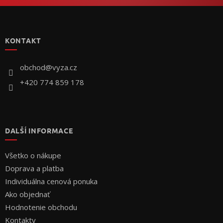
Z
á
p
KONTAKT
ä
t
i
obchod
@
vyza.cz
e
+420 774 859 178
DALŠÍ INFORMACE
Všetko o nákupe
Doprava a platba
Individuálna cenová ponuka
Ako objednať
Hodnotenie obchodu
Kontakty