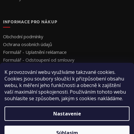
INFORMACE PRO NÁKUP
Obchodní podmínky
Ochrana osobních údajů
Formulář - Uplatnění reklamace
Formulář - Odstoupení od smlouvy
K provozování webu využíváme takzvané cookies.
Cookies jsou soubory sloužící k přizpůsobení obsahu
webu, k měření jeho funkčnosti a obecně k zajištění
vaší maximální spokojenosti. Používáním tohoto webu
souhlasíte se způsobem, jakým s cookies nakládáme.
Vytvoril Shoptet
Nastavenie
Copyright 2026
Vyza Professional s.r.o.
. Všetky práva
Súhlasím
vyhradené.