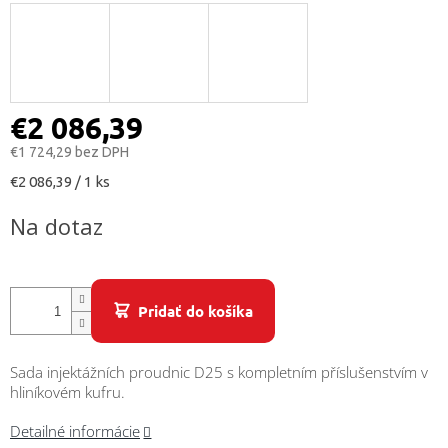
/
Prihlásenie
€2 086,39
€1 724,29 bez DPH
Jednotková
€2 086,39 / 1 ks
cena:
Na dotaz
Pridať do košíka
Sada injektážních proudnic D25 s kompletním příslušenstvím v
hliníkovém kufru.
Detailné informácie