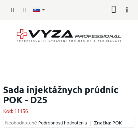
Prejsť
NÁKU
na
obsah
KOŠÍK
Hasičské
vybavenie
Sada injektážnych prúdníc
POK - D25
Požiarny
šport
Kód:
11156
Zdravotnícke
vybavenie
Priemerné
Neohodnotené
Značka:
POK
Podrobnosti hodnotenia
hodnotenie
produktu
Oblečenie,