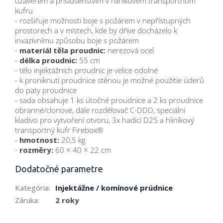
uzávěrem a příslušenstvím v hliníkovém transportnom
kufru
- rozšiřuje možnosti boje s požárem v nepřístupných
prostorech a v místech, kde by dříve docházelo k
invazivnímu způsobu boje s požárem
-
materiál těla proudnic:
nerezová ocel
-
délka proudnic:
55 cm
- tělo injektážních proudnic je velice odolné
- k proniknutí proudnice stěnou je možné použitie úderů
do paty proudnice
- sada obsahuje 1 ks útočné proudnice a 2 ks proudnice
obranné/clonové, dále rozdělovač C-DDD, speciální
kladivo pro vytvoření otvoru, 3x hadici D25 a hliníkový
transportný kufr Firebox®
-
hmotnost:
20,5 kg
-
rozměry:
60 × 40 × 22 cm
Dodatočné parametre
Kategória
:
Injektážne / komínové prúdnice
Záruka
:
2 roky