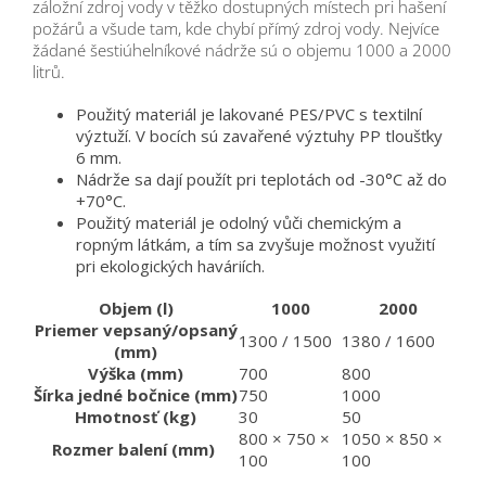
záložní zdroj vody v těžko dostupných místech pri hašení
požárů a všude tam, kde chybí přímý zdroj vody. Nejvíce
žádané šestiúhelníkové nádrže sú o objemu 1000 a 2000
litrů.
Použitý materiál je lakované PES/PVC s textilní
výztuží. V bocích sú zavařené výztuhy PP tloušťky
6 mm.
Nádrže sa dají použít pri teplotách od -30°C až do
+70°C.
Použitý materiál je odolný vůči chemickým a
ropným látkám, a tím sa zvyšuje možnost využití
pri ekologických haváriích.
Objem (l)
1000
2000
Priemer vepsaný/opsaný
1300 / 1500
1380 / 1600
(mm)
Výška (mm)
700
800
Šírka jedné bočnice (mm)
750
1000
Hmotnosť (kg)
30
50
800 × 750 ×
1050 × 850 ×
Rozmer balení (mm)
100
100