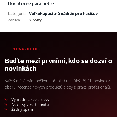
Dodatočné parametre
Kategória
:
Veľkokapacitné nádrže pre hasičov
Záruka
:
2 roky
NEWSLETTER
Buďte mezi prvními, kdo se dozví o
novinkách
Každý měsíc vám pošleme přehled nejdůležitějších novinek z
oboru, recenze nových produktů a tipy z praxe profesionálů.
Výhradní akce a slevy
Novinky v sortimentu
Žádný spam