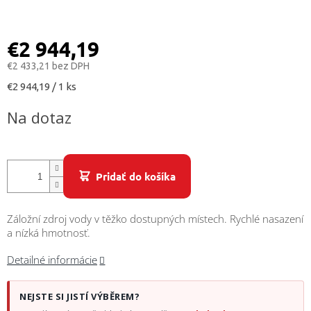
/
Prihlásenie
€2 944,19
€2 433,21 bez DPH
Jednotková
€2 944,19 / 1 ks
cena:
Na dotaz
Pridať do košíka
Záložní zdroj vody v těžko dostupných místech. Rychlé nasazení
a nízká hmotnosť.
Detailné informácie
NEJSTE SI JISTÍ VÝBĚREM?