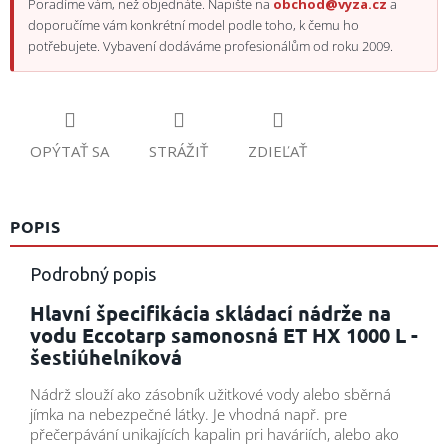
Poradíme vám, než objednáte. Napište na
obchod@vyza.cz
a
doporučíme vám konkrétní model podle toho, k čemu ho
potřebujete. Vybavení dodáváme profesionálům od roku 2009.
OPÝTAŤ SA
STRÁŽIŤ
ZDIEĽAŤ
POPIS
Podrobný popis
Hlavní špecifikácia skládací nádrže na
vodu Eccotarp samonosná ET HX 1000 L -
šestiúhelníková
Nádrž slouží ako zásobník užitkové vody alebo sběrná
jímka na nebezpečné látky. Je vhodná např. pre
přečerpávání unikajících kapalin pri haváriích, alebo ako