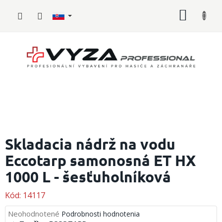
Prejsť
NÁKU
na
obsah
KOŠÍK
Hasičské
vybavenie
Skladacia nádrž na vodu
Eccotarp samonosná ET HX
Požiarny
šport
1000 L - šesťuholníková
Zdravotnícke
vybavenie
Kód:
14117
Priemerné
Neohodnotené
Podrobnosti hodnotenia
Oblečenie,