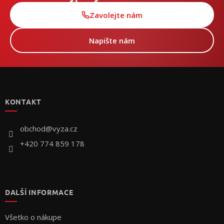
Zavolejte nám
Napište nám
Z
á
p
KONTAKT
ä
t
i
obchod
@
vyza.cz
e
+420 774 859 178
DALŠÍ INFORMACE
Všetko o nákupe