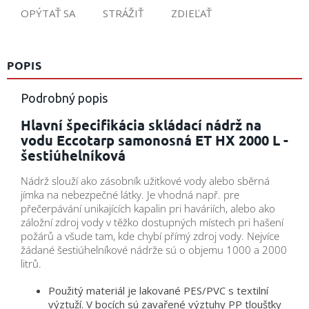
OPÝTAŤ SA
STRÁŽIŤ
ZDIEĽAŤ
POPIS
Podrobný popis
Hlavní špecifikácia skládací nádrž na
vodu Eccotarp samonosná ET HX 2000 L -
šestiúhelníková
Nádrž slouží ako zásobník užitkové vody alebo sběrná
jímka na nebezpečné látky. Je vhodná např. pre
přečerpávání unikajících kapalin pri haváriích, alebo ako
záložní zdroj vody v těžko dostupných místech pri hašení
požárů a všude tam, kde chybí přímý zdroj vody. Nejvíce
žádané šestiúhelníkové nádrže sú o objemu 1000 a 2000
litrů.
Použitý materiál je lakované PES/PVC s textilní
výztuží. V bocích sú zavařené výztuhy PP tloušťky