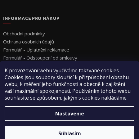
INFORMACE PRO NÁKUP
Obchodní podmínky
Ochrana osobních údajů
Formulář - Uplatnění reklamace
Formulář - Odstoupení od smlouvy
K provozování webu využíváme takzvané cookies.
Cookies jsou soubory sloužící k přizpůsobení obsahu
webu, k měření jeho funkčnosti a obecně k zajištění
vaší maximální spokojenosti. Používáním tohoto webu
souhlasíte se způsobem, jakým s cookies nakládáme.
Vytvoril Shoptet
Nastavenie
Copyright 2026
Vyza Professional s.r.o.
. Všetky práva
Súhlasím
vyhradené.