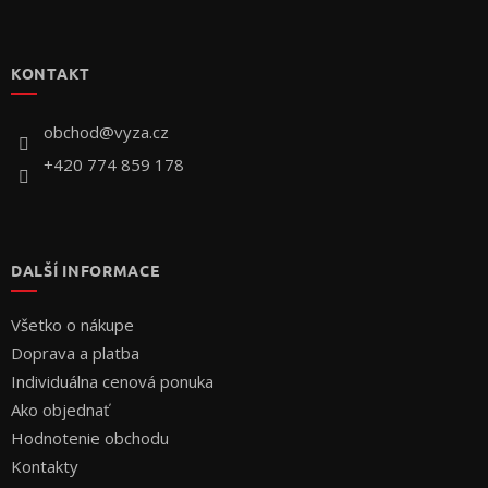
Z
á
p
KONTAKT
ä
t
i
obchod
@
vyza.cz
e
+420 774 859 178
DALŠÍ INFORMACE
Všetko o nákupe
Doprava a platba
Individuálna cenová ponuka
Ako objednať
Hodnotenie obchodu
Kontakty