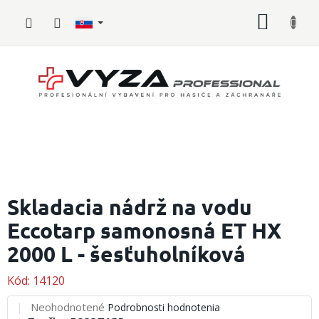
Prejsť
NÁKU
na
obsah
KOŠÍK
Hasičské
vybavenie
Skladacia nádrž na vodu
Eccotarp samonosná ET HX
Požiarny
šport
2000 L - šesťuholníková
Zdravotnícke
vybavenie
Kód:
14120
Priemerné
Neohodnotené
Podrobnosti hodnotenia
Oblečenie,