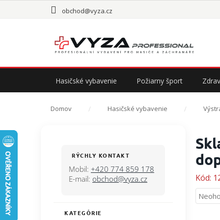
Prejsť
obchod@vyza.cz
na
obsah
Hasičské vybavenie
Požiarny šport
Zdrav
Domov
Hasičské vybavenie
Výstr
B
Skl
o
č
dop
RÝCHLY KONTAKT
n
Mobil:
+420 774 859 178
ý
Kód:
1
E-mail:
obchod@vyza.cz
p
Priem
Neoho
a
hodno
n
KATEGÓRIE
Preskočiť
produ
e