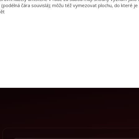
 (podélná čára souvislá); môžu též vymezovat plochu, do které j
dět