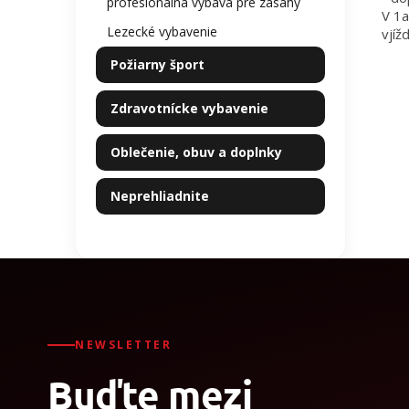
profesionálna výbava pre zásahy
V 1a
Lezecké vybavenie
vjíž
Požiarny šport
Zdravotnícke vybavenie
Oblečenie, obuv a doplnky
Neprehliadnite
NEWSLETTER
Buďte mezi