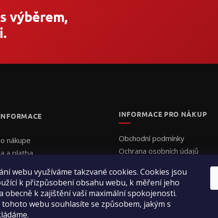
 s výběrem,
.
INFORMACE PRO NÁKUP
 INFORMACE
Obchodní podmínky
 o nákupe
Ochrana osobních údajů
a a platba
Formulář - Uplatnění reklama
uálna cenová ponuka
ání webu využíváme takzvané cookies. Cookies jsou
Formulář - Odstoupení od sm
jednať
užící k přizpůsobení obsahu webu, k měření jeho
enie obchodu
a obecně k zajištění vaší maximální spokojenosti.
 tohoto webu souhlasíte se způsobem, jakým s
ty
kládáme.