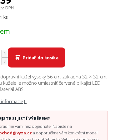
,39
bez DPH
ová
1 ks
dem
Pridať do košíka
 dopravní kužel vysoký 56 cm, základna 32 × 32 cm.
 kužele je možno umiestniť červené blikající LED
Materiál ABS.
 informácie
EJSTE SI JISTÍ VÝBĚREM?
radíme vám, než objednáte. Napište na
bchod@vyza.cz
a doporučíme vám konkrétní model
odle toho, k čemu ho potřebujete. Vybavení dodáváme