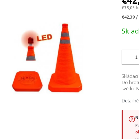
€42
€35,03 
Jednotk
€42,39 / 
cena:
čiek.
Skla
Skládací
Do hrotu
světlo. 
Detailné
N
Po
o
p