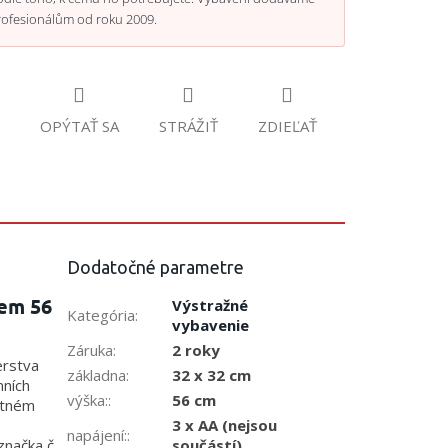
rofesionálům od roku 2009.
OPÝTAŤ SA
STRÁŽIŤ
ZDIEĽAŤ
Dodatočné parametre
lem 56
Výstražné
Kategória
:
vybavenie
Záruka
:
2 roky
erstva
základna
:
32 x 32 cm
mních
výška:
:
56 cm
atném
3 x AA (nejsou
napájení:
:
součástí)
značka č.