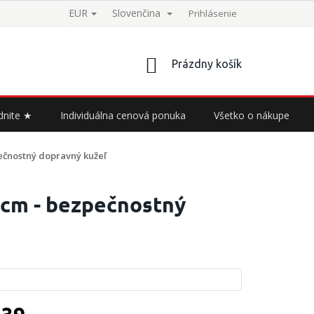
EUR
Slovenčina
Prihlásenie
NÁKUPNÝ
Prázdny košík
KOŠÍK
dnite ★
Individuálna cenová ponuka
Všetko o nákupe
pečnostný dopravný kužeľ
6 cm - bezpečnostný