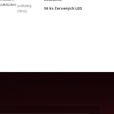
e zakázáno
světelný
36 ks červených LED
zdroj:
: