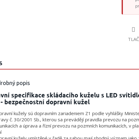
p
TLAČ
S
robný popis
vní specifikace skládacího kuželu s LED svítid
- bezpečnostní dopravní kužel
pravní kužely sú dopravním zariadeniem Z1 podle vyhlášky Minist
avy č. 30/2001 Sb., kterou sa prevádějí pravidla prevozu na poz
nikacích a úprava a řízní prevozu na pozmních komunikacích, v pl
í
pravní kužely umístěné v řadě za sabou mají shodný význam jako 