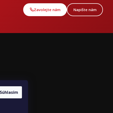
Zavolejte nám
Napište nám
ce
louvy
Súhlasím