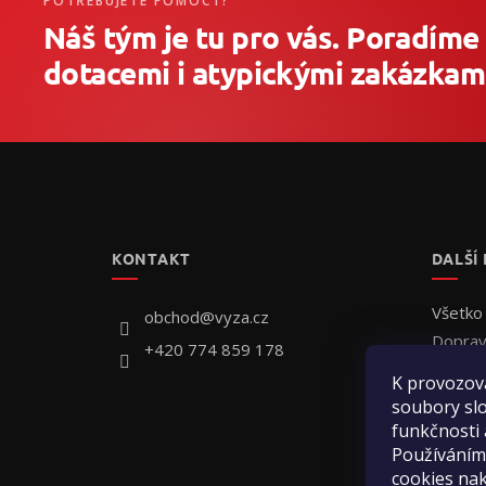
POTŘEBUJETE POMOCT?
Náš tým je tu pro vás. Poradíme
dotacemi i atypickými zakázkami
Z
á
p
ä
t
KONTAKT
DALŠÍ
i
e
Všetko
obchod
@
vyza.cz
Doprav
+420 774 859 178
Individ
K provozov
Ako ob
soubory slo
Hodnot
funkčnosti 
Používáním
Kontak
cookies na