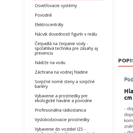
Osvetľovacie systémy
Povodně
Elektrocentrály
Nácvik dovedností figurín v reálu
Čerpadlá na čerpanie vody -
spoľahlivá technika pre zásahy aj
prevenciu
POPI
Nádrže na vodu
Záchrana na vodnej hladine
Pod
Sorpčné norné steny a sorpčné
bariéry
Hla
Vybavenie a prostriedky pre
cm 
ekologické havárie a povodne
- do
Profesionálna rádiostanica
dopr
Vyslobodzovacie prostriedky
komu
zněn
Vybavenie do vozidiel IZS -
- do