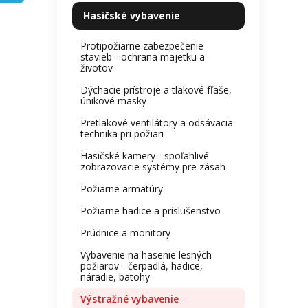
kategórie
je
l
Hasičské vybavenie
0,0
z
Protipožiarne zabezpečenie
5
stavieb - ochrana majetku a
hviezdi
životov
Dýchacie prístroje a tlakové fľaše,
únikové masky
Pretlakové ventilátory a odsávacia
technika pri požiari
Hasičské kamery - spoľahlivé
zobrazovacie systémy pre zásah
Požiarne armatúry
Požiarne hadice a príslušenstvo
Prúdnice a monitory
Vybavenie na hasenie lesných
požiarov - čerpadlá, hadice,
náradie, batohy
Výstražné vybavenie