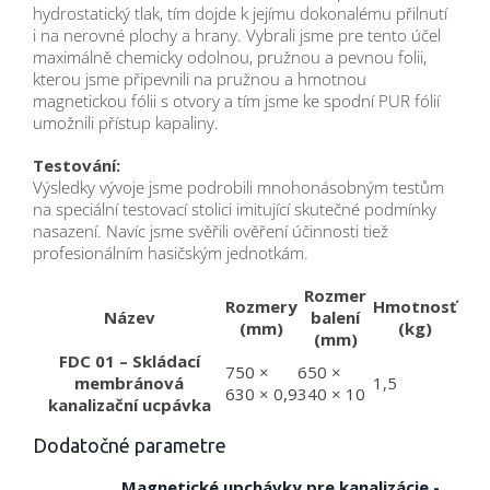
hydrostatický tlak, tím dojde k jejímu dokonalému přilnutí
i na nerovné plochy a hrany. Vybrali jsme pre tento účel
maximálně chemicky odolnou, pružnou a pevnou folii,
kterou jsme připevnili na pružnou a hmotnou
magnetickou fólii s otvory a tím jsme ke spodní PUR fólií
umožnili přístup kapaliny.
Testování:
Výsledky vývoje jsme podrobili mnohonásobným testům
na speciální testovací stolici imitující skutečné podmínky
nasazení. Navíc jsme svěřili ověření účinnosti tiež
profesionálním hasičským jednotkám.
Rozmer
Rozmery
Hmotnosť
Název
balení
(mm)
(kg)
(mm)
FDC 01 – Skládací
750 ×
650 ×
membránová
1,5
630 × 0,9
340 × 10
kanalizační ucpávka
Dodatočné parametre
Magnetické upchávky pre kanalizácie -