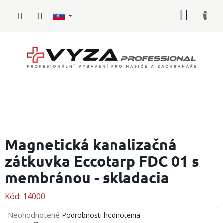
Prejsť
NÁKU
na
obsah
KOŠÍK
Hasičské
vybavenie
Magnetická kanalizačná
zátkuvka Eccotarp FDC 01 s
Požiarny
šport
membránou - skladacia
Zdravotnícke
vybavenie
Kód:
14000
Priemerné
Neohodnotené
Podrobnosti hodnotenia
Oblečenie,