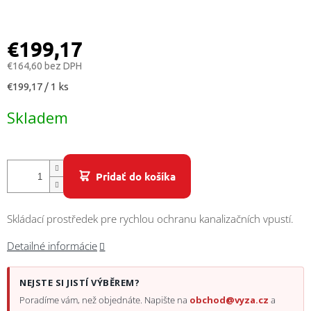
/
Prihlásenie
€199,17
€164,60 bez DPH
Jednotková
€199,17 / 1 ks
cena:
Skladem
Pridať do košíka
Skládací prostředek pre rychlou ochranu kanalizačních vpustí.
Detailné informácie
NEJSTE SI JISTÍ VÝBĚREM?
Poradíme vám, než objednáte. Napište na
obchod@vyza.cz
a