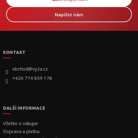
Napište nám
Z
á
p
KONTAKT
ä
t
i
obchod
@
vyza.cz
e
+420 774 859 178
DALŠÍ INFORMACE
Všetko o nákupe
Doprava a platba