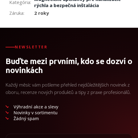
Kategória
:
rýchla a bezpečná inštalácia
Záruka
:
2 roky
NEWSLETTER
Buďte mezi prvními, kdo se dozví o
novinkách
Každý měsíc vám pošleme přehled nejdůležitějších novinek z
oboru, recenze nových produktů a tipy z praxe profesionálů.
Výhradní akce a slevy
Novinky v sortimentu
Žádný spam