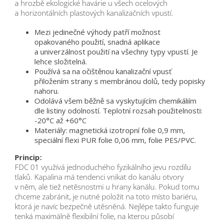
a hrozbě ekologické havárie u všech ocelových
a horizontálních plastových kanalizačních vpustí.
Mezi jedinečné výhody patří možnost
opakovaného použití, snadná aplikace
a univerzálnost použití na všechny typy vpustí. Je
lehce složitelná.
Používá sa na očištěnou kanalizační vpusť
přiložením strany s membránou dolů, tedy popisky
nahoru.
Odolává všem běžně sa vyskytujícím chemikáliím
dle listiny odolností. Teplotní rozsah použitelnosti:
-20°C až +60°C
Materiály: magnetická izotropní folie 0,9 mm,
speciální flexi PUR folie 0,06 mm, folie PES/PVC.
Princip:
FDC 01 využívá jednoduchého fyzikálního jevu rozdílu
tlaků. Kapalina má tendenci vnikat do kanálu otvory
v něm, ale tiež netěsnostmi u hrany kanálu. Pokud tomu
chceme zabránit, je nutné položit na toto místo bariéru,
ktorá je navíc bezpečně utěsněná. Nejlépe takto funguje
tenká maximálně flexibilní folie, na kterou působí