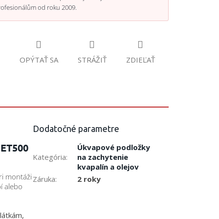
rofesionálům od roku 2009.
OPÝTAŤ SA
STRÁŽIŤ
ZDIEĽAŤ
Dodatočné parametre
 ET500
Úkvapové podložky
Kategória
:
na zachytenie
kvapalín a olejov
i montáži
Záruka
:
2 roky
í alebo
látkám,