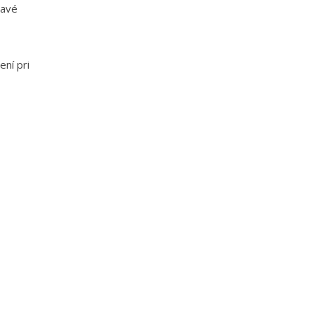
savé
ení pri