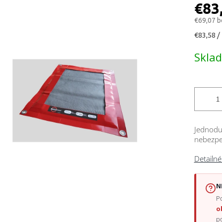
ktu
€83
€69,07 
Jednotk
€83,58 / 
cena:
čiek.
Skla
Jednoduc
nebezpe
Detailné
N
Po
o
p