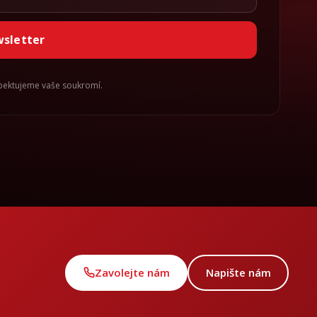
wsletter
spektujeme vaše soukromí.
Zavolejte nám
Napište nám