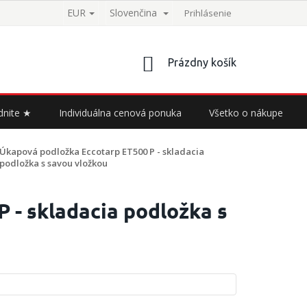
EUR
Slovenčina
Prihlásenie
NÁKUPNÝ
Prázdny košík
KOŠÍK
dnite ★
Individuálna cenová ponuka
Všetko o nákupe
Úkapová podložka Eccotarp ET500 P - skladacia
podložka s savou vložkou
 - skladacia podložka s