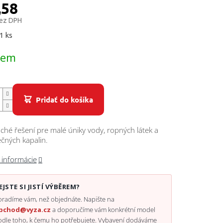
,58
bez DPH
ová
1 ks
dem
Pridať do košíka
hé řešení pre malé úniky vody, ropných látek a
čných kapalin.
 informácie
EJSTE SI JISTÍ VÝBĚREM?
radíme vám, než objednáte. Napište na
bchod@vyza.cz
a doporučíme vám konkrétní model
odle toho, k čemu ho potřebujete. Vybavení dodáváme