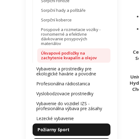
Sorpční rohože
Sorpční hady a polštáře
Sorpční koberce
Posypové a rozmetacie vozíky -
rovnomerné a efektívne
dávkovanie posypových
materiálov
Ce
Úkvapové podložky na
zachytenie kvapalín a olejov
S
Vybavenie a prostriedky pre
ekologické havárie a povodne
Uni
Hyd
Profesionálna rádiostanica
Ch
Vyslobodzovacie prostriedky
Vybavenie do vozidiel IZS -
profesionálna výbava pre zásahy
Lezecké vybavenie
Požiarny šport