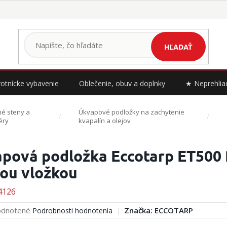
HĽADAŤ
otnícke vybavenie
Oblečenie, obuv a doplnky
★ Neprehlia
é steny a
Úkvapové podložky na zachytenie
éry
kvapalín a olejov
pová podložka Eccotarp ET500 P
ou vložkou
4126
erné
dnotené
Značka:
ECCOTARP
Podrobnosti hodnotenia
tenie