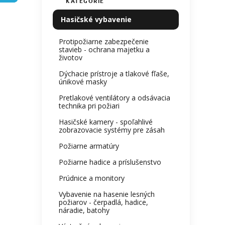
KATEGÓRIE
Preskočiť
produ
e
kategórie
je
l
Hasičské vybavenie
0,0
z
Protipožiarne zabezpečenie
5
stavieb - ochrana majetku a
hviezdi
životov
Dýchacie prístroje a tlakové fľaše,
únikové masky
Pretlakové ventilátory a odsávacia
technika pri požiari
Hasičské kamery - spoľahlivé
zobrazovacie systémy pre zásah
Požiarne armatúry
Požiarne hadice a príslušenstvo
Prúdnice a monitory
Vybavenie na hasenie lesných
požiarov - čerpadlá, hadice,
náradie, batohy