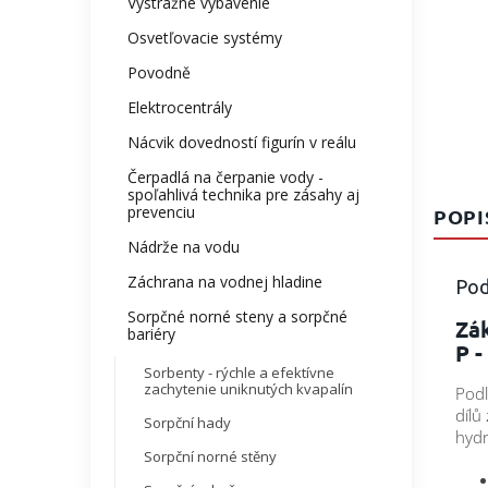
Výstražné vybavenie
Osvetľovacie systémy
Povodně
Elektrocentrály
Nácvik dovedností figurín v reálu
Čerpadlá na čerpanie vody -
spoľahlivá technika pre zásahy aj
prevenciu
POPI
Nádrže na vodu
Záchrana na vodnej hladine
Pod
Sorpčné norné steny a sorpčné
Zá
bariéry
P -
Sorbenty - rýchle a efektívne
zachytenie uniknutých kvapalín
Podl
dílů
Sorpční hady
hydr
Sorpční norné stěny