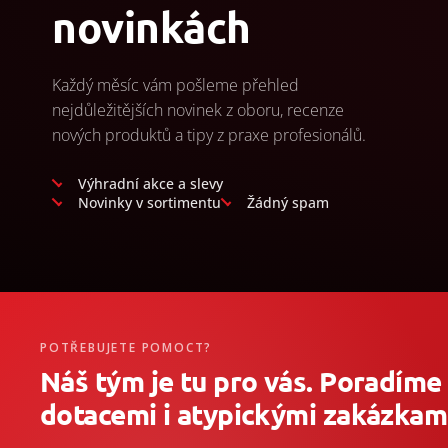
novinkách
Každý měsíc vám pošleme přehled
nejdůležitějších novinek z oboru, recenze
nových produktů a tipy z praxe profesionálů.
Výhradní akce a slevy
Novinky v sortimentu
Žádný spam
POTŘEBUJETE POMOCT?
Náš tým je tu pro vás. Poradíme
dotacemi i atypickými zakázkami