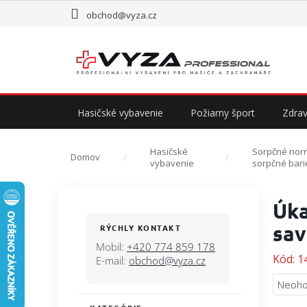
Prejsť
obchod@vyza.cz
na
obsah
Hasičské vybavenie
Požiarny šport
Zdrav
Hasičské
Sorpčné norn
Domov
vybavenie
sorpčné bari
B
Úka
o
č
sav
RÝCHLY KONTAKT
n
Mobil:
+420 774 859 178
ý
Kód:
1
E-mail:
obchod@vyza.cz
p
Priem
Neoho
a
hodno
n