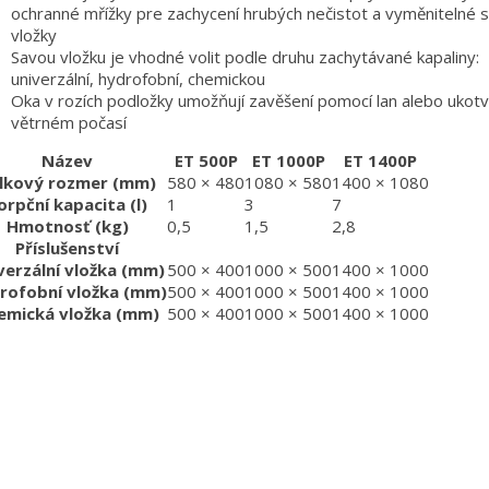
ochranné mřížky pre zachycení hrubých nečistot a vyměnitelné 
vložky
Savou vložku je vhodné volit podle druhu zachytávané kapaliny:
univerzální, hydrofobní, chemickou
Oka v rozích podložky umožňují zavěšení pomocí lan alebo ukotv
větrném počasí
Název
ET 500P
ET 1000P
ET 1400P
lkový rozmer (mm)
580 × 480
1080 × 580
1400 × 1080
orpční kapacita (l)
1
3
7
Hmotnosť (kg)
0,5
1,5
2,8
Příslušenství
verzální vložka (mm)
500 × 400
1000 × 500
1400 × 1000
rofobní vložka (mm)
500 × 400
1000 × 500
1400 × 1000
emická vložka (mm)
500 × 400
1000 × 500
1400 × 1000