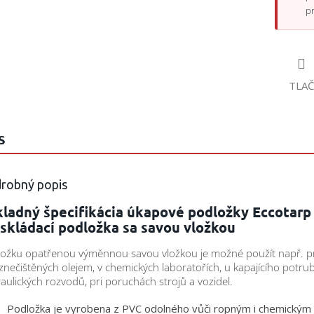
p
TLAČ
S
robný popis
kladný špecifikácia úkapové podložky Eccotarp
 skládací podložka sa savou vložkou
ožku opatřenou výměnnou savou vložkou je možné použít např. pr
 znečištěných olejem, v chemických laboratořích, u kapajícího potrub
aulických rozvodů, pri poruchách strojů a vozidel.
Podložka je vyrobena z PVC odolného vůči ropným i chemickým 