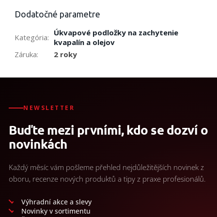
Dodatočné parametre
Úkvapové podložky na zachytenie
Kategória
:
kvapalín a olejov
Záruka
:
2 roky
NEWSLETTER
Buďte mezi prvními, kdo se dozví o
novinkách
Každý měsíc vám pošleme přehled nejdůležitějších novinek z
oboru, recenze nových produktů a tipy z praxe profesionálů.
Výhradní akce a slevy
Novinky v sortimentu