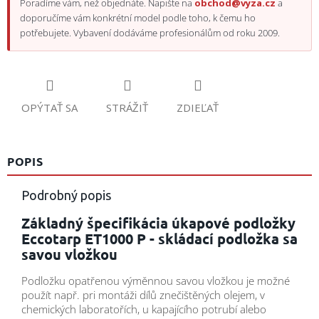
Poradíme vám, než objednáte. Napište na
obchod@vyza.cz
a
doporučíme vám konkrétní model podle toho, k čemu ho
potřebujete. Vybavení dodáváme profesionálům od roku 2009.
OPÝTAŤ SA
STRÁŽIŤ
ZDIEĽAŤ
POPIS
Podrobný popis
Základný špecifikácia úkapové podložky
Eccotarp ET1000 P - skládací podložka sa
savou vložkou
Podložku opatřenou výměnnou savou vložkou je možné
použít např. pri montáži dílů znečištěných olejem, v
chemických laboratořích, u kapajícího potrubí alebo