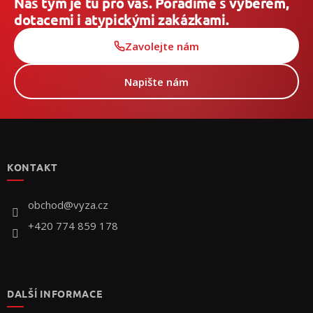
Náš tým je tu pro vás. Poradíme s výběrem,
dotacemi i atypickými zakázkami.
Zavolejte nám
Napište nám
Z
á
p
KONTAKT
ä
t
i
obchod
@
vyza.cz
e
+420 774 859 178
DALŠÍ INFORMACE