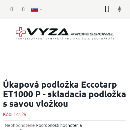
Prejsť
NÁKU
na
obsah
KOŠÍK
Hasičské
vybavenie
Úkapová podložka Eccotarp
ET1000 P - skladacia podložka
Požiarny
šport
s savou vložkou
Zdravotnícke
vybavenie
Kód:
14129
Priemerné
Neohodnotené
Podrobnosti hodnotenia
Oblečenie,