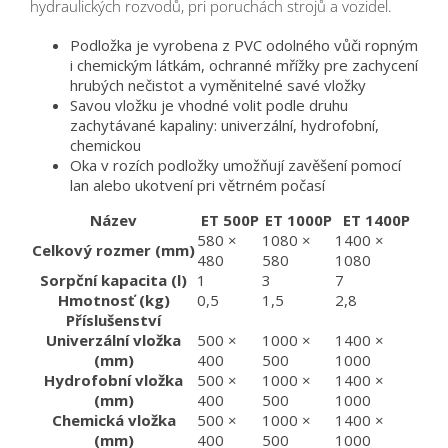
hydraulických rozvodů, pri poruchách strojů a vozidel.
Podložka je vyrobena z PVC odolného vůči ropným
i chemickým látkám, ochranné mřížky pre zachycení
hrubých nečistot a vyměnitelné savé vložky
Savou vložku je vhodné volit podle druhu
zachytávané kapaliny: univerzální, hydrofobní,
chemickou
Oka v rozích podložky umožňují zavěšení pomocí
lan alebo ukotvení pri větrném počasí
Název
ET 500P
ET 1000P
ET 1400P
580 ×
1080 ×
1400 ×
Celkový rozmer (mm)
480
580
1080
Sorpční kapacita (l)
1
3
7
Hmotnosť (kg)
0,5
1,5
2,8
Příslušenství
Univerzální vložka
500 ×
1000 ×
1400 ×
(mm)
400
500
1000
Hydrofobní vložka
500 ×
1000 ×
1400 ×
(mm)
400
500
1000
Chemická vložka
500 ×
1000 ×
1400 ×
(mm)
400
500
1000