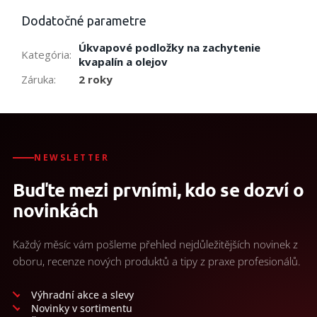
Dodatočné parametre
Úkvapové podložky na zachytenie
Kategória
:
kvapalín a olejov
Záruka
:
2 roky
NEWSLETTER
Buďte mezi prvními, kdo se dozví o
novinkách
Každý měsíc vám pošleme přehled nejdůležitějších novinek z
oboru, recenze nových produktů a tipy z praxe profesionálů.
Výhradní akce a slevy
Novinky v sortimentu