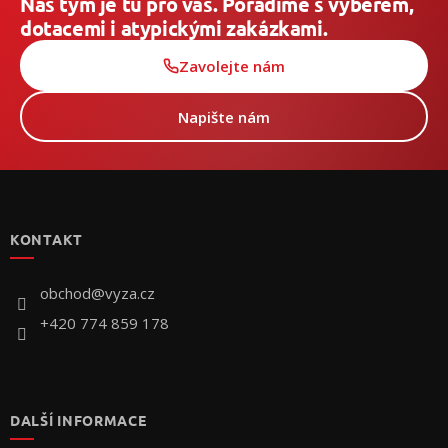
Náš tým je tu pro vás. Poradíme s výběrem,
dotacemi i atypickými zakázkami.
Zavolejte nám
Napište nám
Z
á
p
KONTAKT
ä
t
i
obchod
@
vyza.cz
e
+420 774 859 178
DALŠÍ INFORMACE