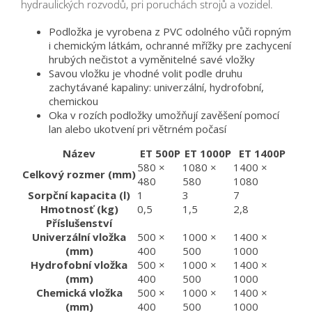
hydraulických rozvodů, pri poruchách strojů a vozidel.
Podložka je vyrobena z PVC odolného vůči ropným
i chemickým látkám, ochranné mřížky pre zachycení
hrubých nečistot a vyměnitelné savé vložky
Savou vložku je vhodné volit podle druhu
zachytávané kapaliny: univerzální, hydrofobní,
chemickou
Oka v rozích podložky umožňují zavěšení pomocí
lan alebo ukotvení pri větrném počasí
Název
ET 500P
ET 1000P
ET 1400P
580 ×
1080 ×
1400 ×
Celkový rozmer (mm)
480
580
1080
Sorpční kapacita (l)
1
3
7
Hmotnosť (kg)
0,5
1,5
2,8
Příslušenství
Univerzální vložka
500 ×
1000 ×
1400 ×
(mm)
400
500
1000
Hydrofobní vložka
500 ×
1000 ×
1400 ×
(mm)
400
500
1000
Chemická vložka
500 ×
1000 ×
1400 ×
(mm)
400
500
1000