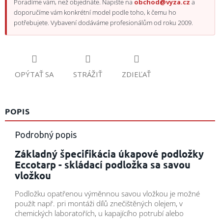
Poradíme vám, než objednáte. Napište na
obchod@vyza.cz
a
doporučíme vám konkrétní model podle toho, k čemu ho
potřebujete. Vybavení dodáváme profesionálům od roku 2009.
OPÝTAŤ SA
STRÁŽIŤ
ZDIEĽAŤ
POPIS
Podrobný popis
Základný špecifikácia úkapové podložky
Eccotarp - skládací podložka sa savou
vložkou
Podložku opatřenou výměnnou savou vložkou je možné
použít např. pri montáži dílů znečištěných olejem, v
chemických laboratořích, u kapajícího potrubí alebo