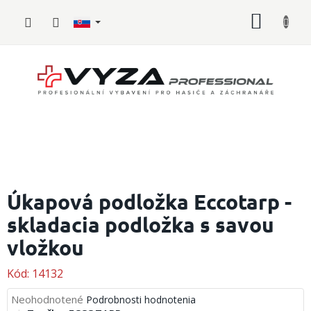
Prejsť
NÁKU
na
obsah
KOŠÍK
Hasičské
vybavenie
Úkapová podložka Eccotarp -
skladacia podložka s savou
Požiarny
šport
vložkou
Zdravotnícke
vybavenie
Kód:
14132
Priemerné
Neohodnotené
Podrobnosti hodnotenia
Oblečenie,