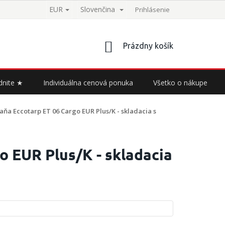
EUR
Slovenčina
Prihlásenie
NÁKUPNÝ
Prázdny košík
KOŠÍK
dnite ★
Individuálna cenová ponuka
Všetko o nákupe
aňa Eccotarp ET 06 Cargo EUR Plus/K - skladacia s
o EUR Plus/K - skladacia