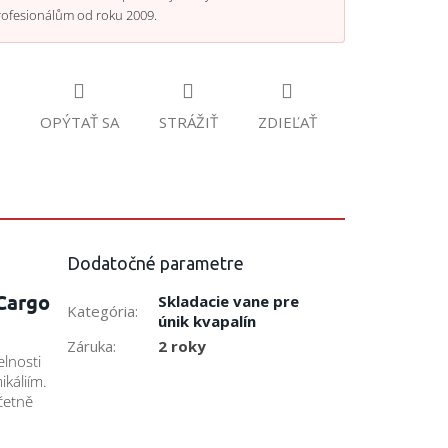
rofesionálům od roku 2009.
OPÝTAŤ SA
STRÁŽIŤ
ZDIEĽAŤ
Dodatočné parametre
 Cargo
Skladacie vane pre
Kategória
:
únik kvapalín
Záruka
:
2 roky
lnosti
káliím.
četně