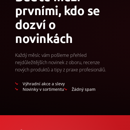
prvními, kdo se
dozví o
novinkách
Každý měsíc vám pošleme přehled
nejdůležitějších novinek z oboru, recenze
nových produktů a tipy z praxe profesionálů.
Výhradní akce a slevy
Novinky v sortimentu
Žádný spam