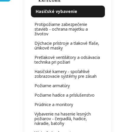
KATEGÓRIE
Preskočiť
produ
e
kategórie
je
l
Hasičské vybavenie
0,0
z
Protipožiarne zabezpečenie
5
stavieb - ochrana majetku a
hviezdi
životov
Dýchacie prístroje a tlakové fľaše,
únikové masky
Pretlakové ventilátory a odsávacia
technika pri požiari
Hasičské kamery - spoľahlivé
zobrazovacie systémy pre zásah
Požiarne armatúry
Požiarne hadice a príslušenstvo
Prúdnice a monitory
Vybavenie na hasenie lesných
požiarov - čerpadlá, hadice,
náradie, batohy