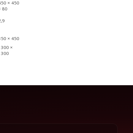
450 × 450
× 80
2,9
350 × 450
1300 ×
1300