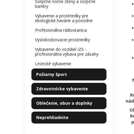
Sorpčné norné steny a sorpčné
bariéry
Vybavenie a prostriedky pre
ekologické havárie a povodne
Profesionálna rádiostanica
Vyslobodzovacie prostriedky
Vybavenie do vozidiel IZS -
profesionálna výbava pre zásahy
Lezecké vybavenie
Požiarny šport
Zdravotnícke vybavenie
R
nád
Oblečenie, obuv a doplnky
O
R
Neprehliadnite
p