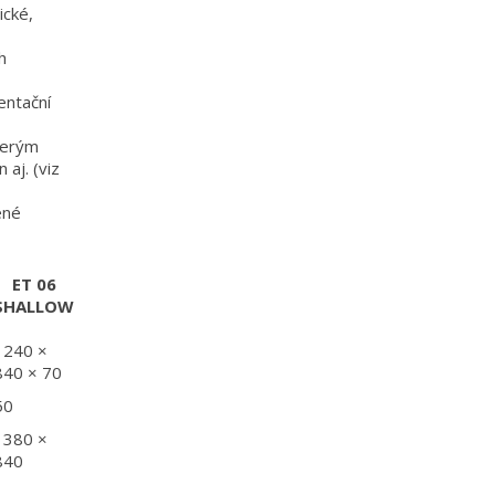
ické,
h
entační
škerým
 aj. (viz
ené
ET 06
SHALLOW
1240 ×
840 × 70
50
1380 ×
840