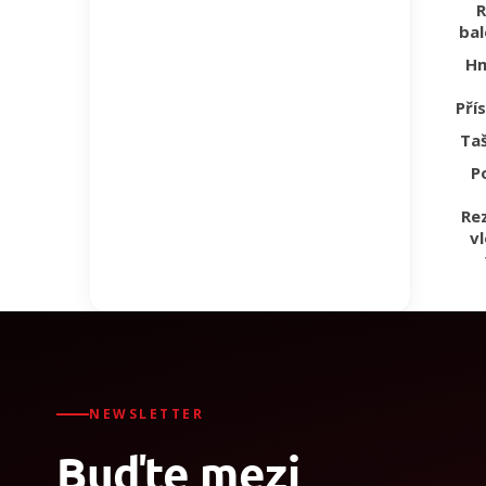
bal
H
Pří
Ta
P
Re
v
NEWSLETTER
Buďte mezi