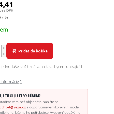
4,41
 bez DPH
ová
/ 1 ks
dem
Pridať do košíka
 jednoduše složitelná vana k zachycení unikajících
 informácie
EJSTE SI JISTÍ VÝBĚREM?
radíme vám, než objednáte. Napište na
bchod@vyza.cz
a doporučíme vám konkrétní model
odle toho, k čemu ho potřebujete. Vybavení dodáváme