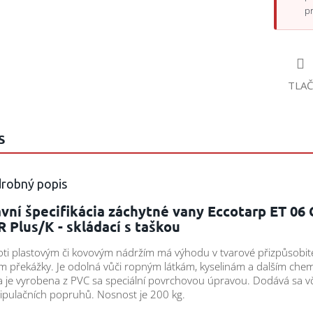
p
TLAČ
S
robný popis
vní špecifikácia záchytné vany Eccotarp ET 06
 Plus/K - skládací s taškou
ti plastovým či kovovým nádržím má výhodu v tvarové přizpůsobite
m překážky. Je odolná vůči ropným látkám, kyselinám a dalším chemi
 je vyrobena z PVC sa speciální povrchovou úpravou. Dodává sa v
pulačních popruhů. Nosnost je 200 kg.