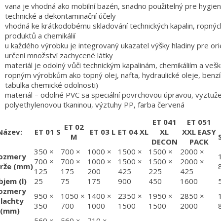
vana je vhodná ako mobilní bazén, snadno použitelný pre hygien
technické a dekontaminační účely
vhodná ke krátkodobému skladování technických kapalin, ropnýc
produktů a chemikálií
u každého výrobku je integrovaný ukazatel výšky hladiny pre ori
určení množství zachycené látky
materiál je odolný vůči technickým kapalinám, chemikáliím a ve
ropným výrobkům ako topný olej, nafta, hydraulické oleje, benzín
tabulka chemické odolnosti)
materiál – odolné PVC sa speciální povrchovou úpravou, vyztuž
polyethylenovou tkaninou, výztuhy PP, farba červená
ET 041
ET 051
ET 02
Název:
ET 01 S
ET 03 L
ET 04 XL
XL
XXL EASY
M
DECON
PACK
350 ×
700 ×
1000 ×
1500 ×
1500 ×
2000 ×
ozmery
700 ×
700 ×
1000 ×
1500 ×
1500 ×
2000 ×
rže (mm)
125
175
200
425
225
425
bjem (l)
25
75
175
900
450
1600
ozmery
950 ×
1050 ×
1400 ×
2350 ×
1950 ×
2850 ×
lachty
350
700
1000
1500
1500
2000
(mm)
560 ×
560 ×
710 ×