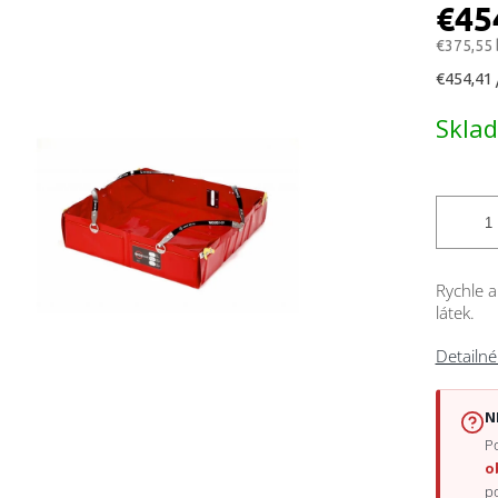
ktu
€45
€375,55
Jednotk
€454,41 
cena:
čiek.
Skla
Rychle a
látek.
Detailné
N
Po
o
p