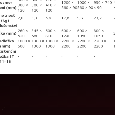
Rozmer
1200 ×
1000 ×
930 × 740
300 ×
300 ×
410 ×
ení (mm)
560 × 90
560 × 90
× 90
120
120
120
motnosť
2,0
3,3
5,6
17,8
9,8
23,2
(kg)
slušenství
260 ×
345 ×
500 ×
600 ×
600 ×
800 ×
ška (mm)
520
580
810
1240
1050
1050
odložka
1000 ×
1300 ×
1300 ×
2200 ×
2200 ×
2200 ×
(mm)
500
1300
1300
2200
2200
2200
zistenční
ložka ET
•
•
•
•
•
•
11–16