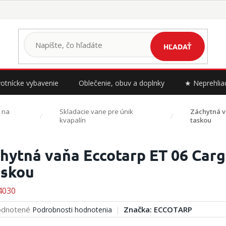
HĽADAŤ
otnícke vybavenie
Oblečenie, obuv a doplnky
★ Neprehlia
 na
Skladacie vane pre únik
Záchytná v
kvapalín
taskou
hytná vaňa Eccotarp ET 06 Carg
askou
4030
erné
dnotené
Značka:
ECCOTARP
Podrobnosti hodnotenia
tenie