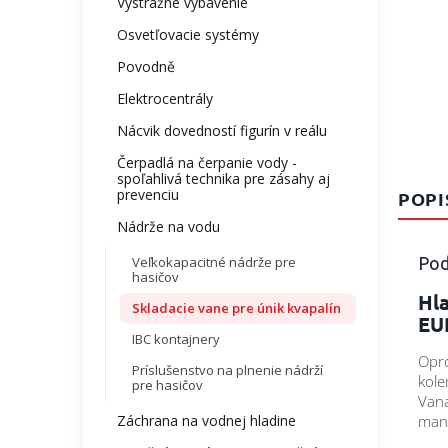
Výstražné vybavenie
Osvetľovacie systémy
Povodně
Elektrocentrály
Nácvik dovedností figurín v reálu
Čerpadlá na čerpanie vody -
spoľahlivá technika pre zásahy aj
prevenciu
POPI
Nádrže na vodu
Pod
Veľkokapacitné nádrže pre
hasičov
Hla
Skladacie vane pre únik kvapalín
EUR
IBC kontajnery
Opro
Príslušenstvo na plnenie nádrží
kole
pre hasičov
Vana
Záchrana na vodnej hladine
mani