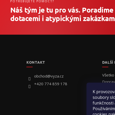
POTŘEBUJETE POMOCT?
Náš tým je tu pro vás. Poradíme
dotacemi i atypickými zakázkami
Z
á
p
ä
t
KONTAKT
DALŠÍ
i
e
Všetko
obchod
@
vyza.cz
Doprav
+420 774 859 178
Individ
K provozov
Ako ob
soubory slo
Hodnot
funkčnosti 
Používáním
Kontak
cookies na