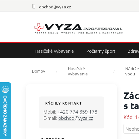
Prejsť
obchod@vyza.cz
na
obsah
Hasičské vybavenie
Požiarny šport
Zdrav
Hasičské
Nádrže
Domov
vybavenie
vodu
B
Zác
o
č
s t
RÝCHLY KONTAKT
n
Mobil:
+420 774 859 178
ý
Kód:
1
E-mail:
obchod@vyza.cz
p
Priem
Neoho
a
hodno
n