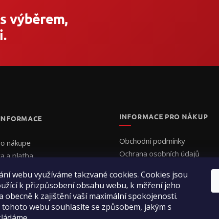
 s výběrem,
.
INFORMACE PRO NÁKUP
 INFORMACE
Obchodní podmínky
 o nákupe
Ochrana osobních údajů
a a platba
Formulář - Uplatnění reklama
uálna cenová ponuka
ání webu využíváme takzvané cookies. Cookies jsou
Formulář - Odstoupení od sm
jednať
užící k přizpůsobení obsahu webu, k měření jeho
enie obchodu
a obecně k zajištění vaší maximální spokojenosti.
 tohoto webu souhlasíte se způsobem, jakým s
ty
kládáme.