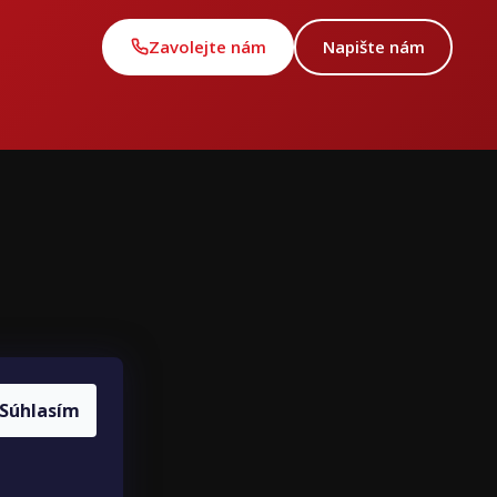
Zavolejte nám
Napište nám
ce
louvy
Súhlasím