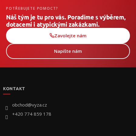
POTŘEBUJETE POMOCT?
Náš tým je tu pro vás. Poradíme s výběrem,
dotacemi i atypickými zakázkami.
Zavolejte nám
Napište nám
Z
á
p
KONTAKT
ä
t
i
obchod
@
vyza.cz
e
+420 774 859 178