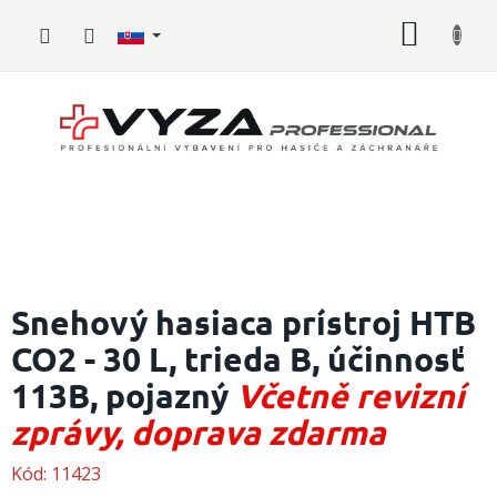
Prejsť
NÁKU
na
obsah
KOŠÍK
Hasičské
vybavenie
Snehový hasiaca prístroj HTB
CO2 - 30 L, trieda B, účinnosť
Požiarny
šport
113B, pojazný
Včetně revizní
Zdravotnícke
zprávy, doprava zdarma
vybavenie
Kód:
11423
Oblečenie,