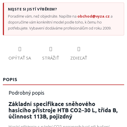
NEJSTE SI JISTÍ VÝBĚREM?
Poradíme vám, než objednáte. Napište na
obchod@vyza.cz
a
doporučíme vám konkrétní model podle toho, k čemu ho
potřebujete. Vybavení dodáváme profesionálům od roku 2009.
OPÝTAŤ SA
STRÁŽIŤ
ZDIEĽAŤ
POPIS
Podrobný popis
Základní specifikace sněhového
hasicího přístroje HTB CO2–30 L, třída B,
účinnost 113B, pojízdný
Hasící přístroje s náplní CO2 nezanechávají při hašení