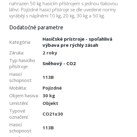
nahrazen 50 kg hasicím přístrojem s jednou tlakovou
láhví. Pojízdné hasicí přístroje se dle uvedené normy
vyrábějí s náplněmi 10 kg, 20 kg, 30 kg a 50 kg.
Dodatočné parametre
Hasičské prístroje - spoľahlivá
Kategória
:
výbava pre rýchly zásah
Záruka
:
2 roky
Typ hasicího
Sněhový - CO2
přístroje
:
Hasicí
113B
schopnost
:
Mobilita
:
Pojizdné
Objem hasiva
:
30 kg
Umístění
:
Objekt
Typové
CO21x30
označení
:
Hasicí
113B
schopnost
: