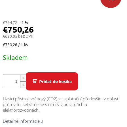
/
Prihlásenie
€764,72
–1 %
€750,26
€620,05 bez DPH
Jednotková
€750,26 / 1 ks
cena:
Skladem
Pridať do košíka
Hasící přístroj sněhový (CO2) se uplatnění především v oblasti
průmyslu, setkáme se s nimi v laboratořích a
elektrorozvodnách.
Detailné informácie