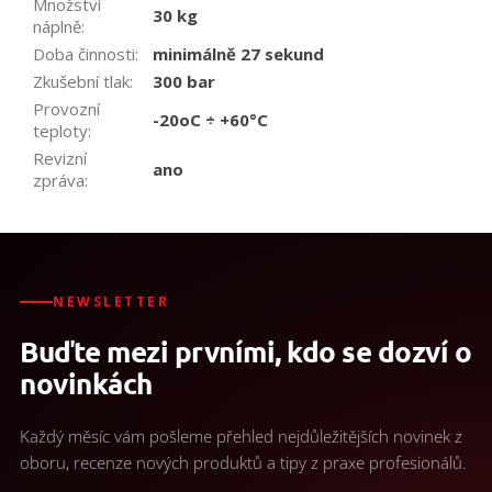
Množství
30 kg
náplně
:
Doba činnosti
:
minimálně 27 sekund
Zkušební tlak
:
300 bar
Provozní
-20oC ÷ +60°C
teploty
:
Revizní
ano
zpráva
:
NEWSLETTER
Buďte mezi prvními, kdo se dozví o
novinkách
Každý měsíc vám pošleme přehled nejdůležitějších novinek z
oboru, recenze nových produktů a tipy z praxe profesionálů.