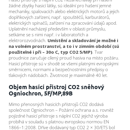
žádné zbytky hasicí látky, sú ideální pro hašení jemné
mechaniky, spalovacích alebo elektrických motorů a jejich
doplňkových zařízení, např. spouštěčů, karburátorů,
elektrických spínačů, zařízení na zpracování údajů apod.
Uplatnění nacházejí především v oblasti průmyslu,
setkáme se s nimi např. i v laboratořích a
elektrorozvodnách.
Umístění a skladování je
možné i
na volném prostranství, a to i v zimním období (sú
použitelné i při – 30o C, typ CO2
5/MP)
. Tvar
proudnice zaručuje cílený proud hasiva na místo požáru.
Hasicí přístroje sú v shodě se všemi platnými evropskými
směrnicemi, normami a bezpečnostními předpisy o
tlakových nádobách. Životnost je maximálně 40 let.
Objem hasící přístroj CO2 sněhový
Ogniochron, 5F/MP,89B
Mimo přenosných hasicích přístrojů CO2 dodává
společnost Ogniochron – Požární ochrana a.s. rovněž
pojízdné hasicí přístroje s náplní CO2 jejichž výroba
probíhá v souladu s platnou evropskou normou EN
1866–1:2008. Dříve dodávaný typ CO2 2 × 30/ETS bol