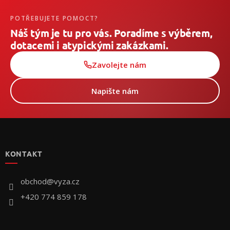
POTŘEBUJETE POMOCT?
Náš tým je tu pro vás. Poradíme s výběrem,
dotacemi i atypickými zakázkami.
Zavolejte nám
Napište nám
Z
á
p
KONTAKT
ä
t
i
obchod
@
vyza.cz
e
+420 774 859 178