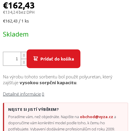
/
€162,43
€134,24 bez DPH
Prihlásenie
Jednotková
€162,43 / 1 ks
cena:
Skladem
Pridať do košíka
Na výrobu tohoto sorbentu bol použit polyuretan, který
zajišťuje
vysokou sorpční kapacitu
.
Detailné informácie
NEJSTE SI JISTÍ VÝBĚREM?
Poradíme vám, než objednáte. Napište na
obchod@vyza.cz
a
doporučíme vám konkrétní model podle toho, k čemu ho
potřebujete. Vybavení dodáváme profesionálům od roku 2009.