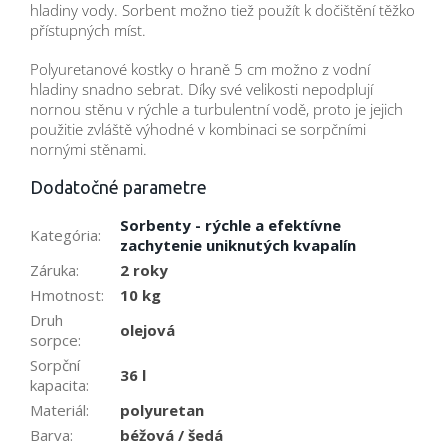
hladiny vody. Sorbent možno tiež použít k dočištění těžko
přístupných míst.
Polyuretanové kostky o hraně 5 cm možno z vodní
hladiny snadno sebrat. Díky své velikosti nepodplují
nornou stěnu v rýchle a turbulentní vodě, proto je jejich
použitie zvláště výhodné v kombinaci se sorpčními
nornými stěnami.
Dodatočné parametre
Sorbenty - rýchle a efektívne
Kategória
:
zachytenie uniknutých kvapalín
Záruka
:
2 roky
Hmotnost
:
10 kg
Druh
olejová
sorpce
:
Sorpční
36 l
kapacita
:
Materiál
:
polyuretan
Barva
:
béžová / šedá