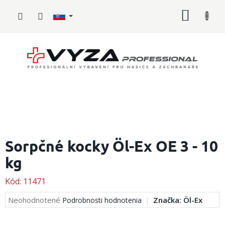
Prejsť
NÁKU
na
obsah
KOŠÍK
Hasičské
vybavenie
Sorpčné kocky Öl-Ex OE 3 - 10
kg
Požiarny
šport
Kód:
11471
Zdravotnícke
vybavenie
Priemerné
Neohodnotené
Značka:
Öl-Ex
Podrobnosti hodnotenia
hodnotenie
produktu
Oblečenie,