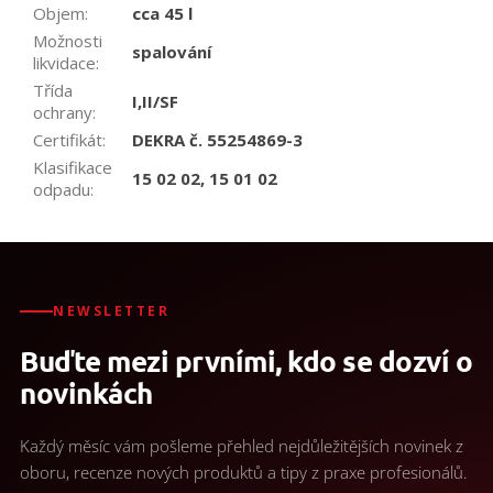
Objem
:
cca 45 l
Možnosti
spalování
likvidace
:
Třída
I,II/SF
ochrany
:
Certifikát
:
DEKRA č. 55254869-3
Klasifikace
15 02 02, 15 01 02
odpadu
:
NEWSLETTER
Buďte mezi prvními, kdo se dozví o
novinkách
Každý měsíc vám pošleme přehled nejdůležitějších novinek z
oboru, recenze nových produktů a tipy z praxe profesionálů.