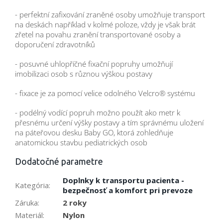
- perfektní zafixování zraněné osoby umožňuje transport
na deskách například v kolmé poloze, vždy je však brát
zřetel na povahu zranění transportované osoby a
doporučení zdravotníků
- posuvné uhlopříčné fixační popruhy umožňují
imobilizaci osob s různou výškou postavy
- fixace je za pomocí velice odolného Velcro® systému
- podélný vodící popruh možno použít ako metr k
přesnému určení výšky postavy a tím správnému uložení
na páteřovou desku Baby GO, ktorá zohledňuje
anatomickou stavbu pediatrických osob
Dodatočné parametre
Doplnky k transportu pacienta -
Kategória
:
bezpečnosť a komfort pri prevoze
Záruka
:
2 roky
Materiál
:
Nylon