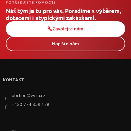
POTŘEBUJETE POMOCT?
Náš tým je tu pro vás. Poradíme s výběrem,
dotacemi i atypickými zakázkami.
Zavolejte nám
Napište nám
Z
á
p
KONTAKT
ä
t
i
obchod
@
vyza.cz
e
+420 774 859 178