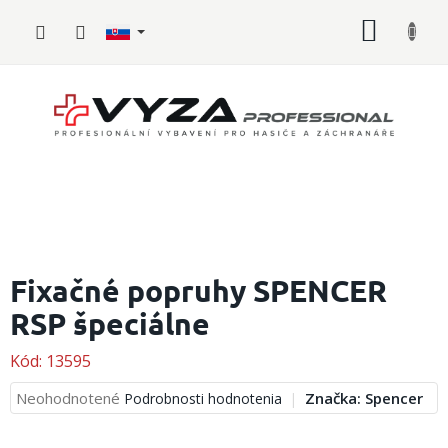
Prejsť
NÁKU
na
obsah
KOŠÍK
Hasičské
vybavenie
Fixačné popruhy SPENCER
RSP špeciálne
Požiarny
šport
Kód:
13595
Zdravotnícke
vybavenie
Priemerné
Neohodnotené
Značka:
Spencer
Podrobnosti hodnotenia
hodnotenie
produktu
Oblečenie,