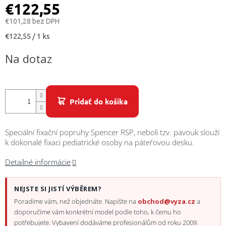
/
€122,55
€101,28 bez DPH
Prihlásenie
Jednotková
€122,55 / 1 ks
cena:
Na dotaz
Pridať do košíka
Speciální fixační popruhy Spencer RSP, neboli tzv. pavouk slouží
k dokonalé fixaci pediatrické osoby na páteřovou desku.
Detailné informácie
NEJSTE SI JISTÍ VÝBĚREM?
Poradíme vám, než objednáte. Napište na
obchod@vyza.cz
a
doporučíme vám konkrétní model podle toho, k čemu ho
potřebujete. Vybavení dodáváme profesionálům od roku 2009.