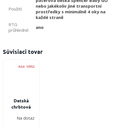
páteřová deska Spencer Baby GO
nebo jakékoliv jiné transportní
Použití
:
prostředky s minimálně 4 oky na
každé straně
RTG
ano
průhledné
:
Súvisiaci tovar
Kód:
10952
Detská
chrbtová
doska
Na dotaz
Spencer
Baby GO -