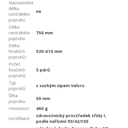
Nastavitelná
délka
ne
centrálního
popruhu
:
Délka
centrálního
750 mm
popruhu
:
Délka
hrudních
520-610 mm
popruhů:
:
Počet
fixačních
5 párů
popruhů
:
Typ
s suchým zipem Velcro
popruhů
:
Šířka
50 mm
popruhu
:
Hmotnost
:
460 g
zdravotnický prostředek třídy I,
Certifikace
:
podle nařízení 93/42/CEE