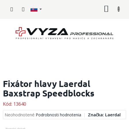
Prejsť
NÁKU
na
obsah
KOŠÍK
Hasičské
vybavenie
Fixátor hlavy Laerdal
Baxstrap Speedblocks
Požiarny
šport
Kód:
13640
Zdravotnícke
vybavenie
Priemerné
Neohodnotené
Značka:
Laerdal
Podrobnosti hodnotenia
hodnotenie
produktu
Oblečenie,