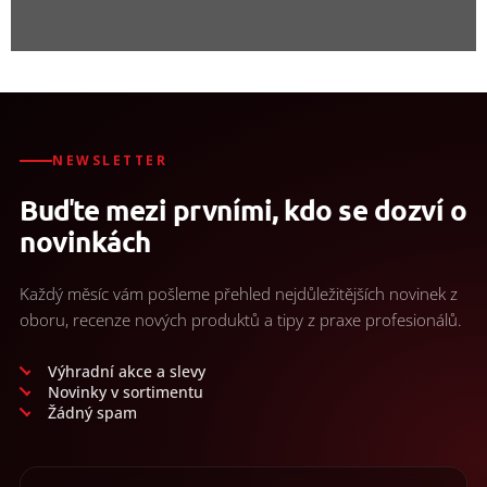
NEWSLETTER
Buďte mezi prvními, kdo se dozví o
novinkách
Každý měsíc vám pošleme přehled nejdůležitějších novinek z
oboru, recenze nových produktů a tipy z praxe profesionálů.
Výhradní akce a slevy
Novinky v sortimentu
Žádný spam