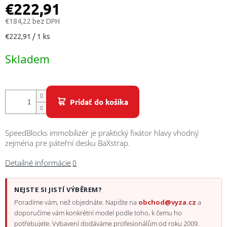
/
€222,91
€184,22 bez DPH
Prihlásenie
Jednotková
€222,91 / 1 ks
cena:
Skladem
Pridať do košíka
SpeedBlocks immobilizér je praktický fixátor hlavy vhodný
zejména pre páteřní desku BaXstrap.
Detailné informácie
NEJSTE SI JISTÍ VÝBĚREM?
Poradíme vám, než objednáte. Napište na
obchod@vyza.cz
a
doporučíme vám konkrétní model podle toho, k čemu ho
potřebujete. Vybavení dodáváme profesionálům od roku 2009.