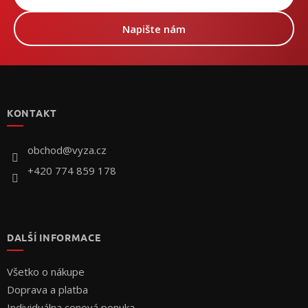
Napište nám
Z
á
p
KONTAKT
ä
t
i
obchod
@
vyza.cz
e
+420 774 859 178
DALŠÍ INFORMACE
Všetko o nákupe
Doprava a platba
Individuálna cenová ponuka