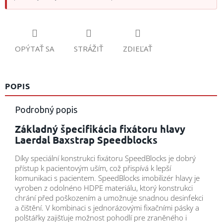
OPÝTAŤ SA
STRÁŽIŤ
ZDIEĽAŤ
POPIS
Podrobný popis
Základný špecifikácia fixátoru hlavy
Laerdal Baxstrap Speedblocks
Díky speciální konstrukci fixátoru SpeedBlocks je dobrý
přístup k pacientovým uším, což přispívá k lepší
komunikaci s pacientem. SpeedBlocks imobilizér hlavy je
vyroben z odolnéno HDPE materiálu, ktorý konstrukci
chrání před poškozením a umožnuje snadnou desinfekci
a čištění. V kombinaci s jednorázovými fixačními pásky a
polštářky zajišťuje možnost pohodlí pre zraněného i