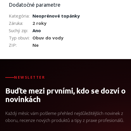
Dodatočné parametre
Kategória
:
Neoprénové topánky
Záruka
:
2 roky
Suchý zip
:
Ano
Typ obuvi
:
Obuv do vody
ZIP
:
Ne
NEWSLETTER
Buďte mezi prvními, kdo se dozví o
novinkách
Každý měsíc vám pošleme přehled nejdůležitějších novinek z
oboru, recenze nových produktů a tipy z praxe profesionálů.