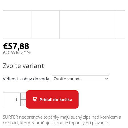
/
Prihlásenie
€57,88
€47,83 bez DPH
Jednotková
Zvoľte variant
cena:
Velikost - obuv do vody
Pridať do košíka
SURFER neoprenové topánky majú suchý zips nad kotníkem a
cez nárt, ktorý zabraňuje sklznutie topánky pri plavanie.