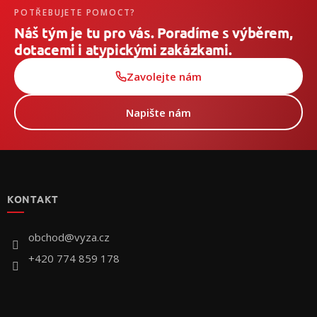
POTŘEBUJETE POMOCT?
Náš tým je tu pro vás. Poradíme s výběrem,
dotacemi i atypickými zakázkami.
Zavolejte nám
Napište nám
Z
á
p
KONTAKT
ä
t
i
obchod
@
vyza.cz
e
+420 774 859 178