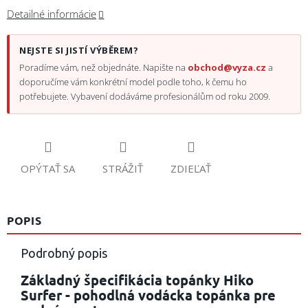
Detailné informácie
NEJSTE SI JISTÍ VÝBĚREM?
Poradíme vám, než objednáte. Napište na
obchod@vyza.cz
a
doporučíme vám konkrétní model podle toho, k čemu ho
potřebujete. Vybavení dodáváme profesionálům od roku 2009.
OPÝTAŤ SA
STRÁŽIŤ
ZDIEĽAŤ
POPIS
Podrobný popis
Základný špecifikácia topánky Hiko
Surfer - pohodlná vodácka topánka pre