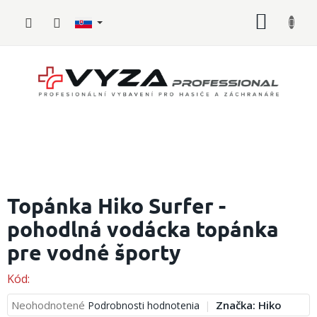
Prejsť
NÁKU
na
obsah
KOŠÍK
Hasičské
vybavenie
Topánka Hiko Surfer -
pohodlná vodácka topánka
Požiarny
šport
pre vodné športy
Zdravotnícke
vybavenie
Kód:
Priemerné
Neohodnotené
Značka:
Hiko
Podrobnosti hodnotenia
Oblečenie,