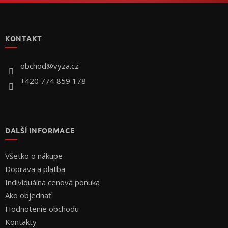
Z
á
p
KONTAKT
ä
t
i
obchod
@
vyza.cz
e
+420 774 859 178
DALŠÍ INFORMACE
Všetko o nákupe
Doprava a platba
Individuálna cenová ponuka
Ako objednať
Hodnotenie obchodu
Kontakty