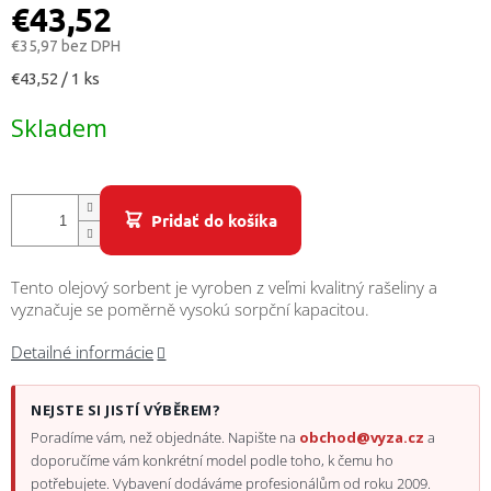
/
€43,52
€35,97 bez DPH
Prihlásenie
Jednotková
€43,52 / 1 ks
cena:
Skladem
Pridať do košíka
Tento olejový sorbent je vyroben z veľmi kvalitný rašeliny a
vyznačuje se poměrně vysokú sorpční kapacitou.
Detailné informácie
NEJSTE SI JISTÍ VÝBĚREM?
Poradíme vám, než objednáte. Napište na
obchod@vyza.cz
a
doporučíme vám konkrétní model podle toho, k čemu ho
potřebujete. Vybavení dodáváme profesionálům od roku 2009.