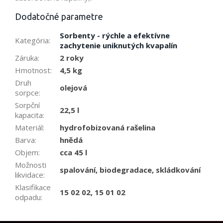
Dodatočné parametre
Sorbenty - rýchle a efektívne
Kategória
:
zachytenie uniknutých kvapalín
Záruka
:
2 roky
Hmotnost
:
4,5 kg
Druh
olejová
sorpce
:
Sorpční
22,5 l
kapacita
:
Materiál
:
hydrofobizovaná rašelina
Barva
:
hnědá
Objem
:
cca 45 l
Možnosti
spalování, biodegradace, skládkování
likvidace
:
Klasifikace
15 02 02, 15 01 02
odpadu
: