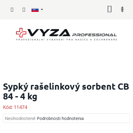
Prejsť
NÁKU
na
obsah
KOŠÍK
Hasičské
vybavenie
Sypký rašelinkový sorbent CB
84 - 4 kg
Požiarny
šport
Kód:
11474
Zdravotnícke
vybavenie
Priemerné
Neohodnotené
Podrobnosti hodnotenia
hodnotenie
produktu
Oblečenie,