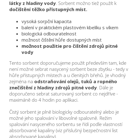
látky z hladiny vody
. Sorbent možno tiež použít k
dočištění těžko přístupných míst.
vysoká sorpční kapacita
balení v praktickém plastovém kbelíku s víkem
biologická odbouratelnost
možnost čištění hůře dostupných míst
možnost použitie pro čištění zdrojů pitné
vody
Tento sorbent doporučujeme použít především tam, kde
není možné sebrat nasycený sorbent beze zbytku - tedy v
hůře přístupných místech a u členitých břehů. Je vhodný
zejména na
odstraňování olejů, tuků a ropného
znečištění z hladiny zdrojů pitné vody
. Dále je
doporučeno sebrat saturovaný sorbent co nejdříve -
maximáně do 4 hodin po aplikaci.
Čistý sorbent je plně biologicky odbouratelný alebo je
možné jeho spalování v libovolné spalovně. Režim
spalování nasyceného sorbentu se řídí podle vlastností
absorbované kapaliny (viz příslušný bezpečnostní list
absorbované kapaliny).