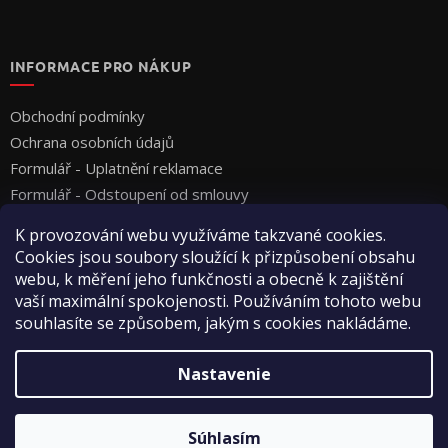
INFORMACE PRO NÁKUP
Obchodní podmínky
Ochrana osobních údajů
Formulář - Uplatnění reklamace
Formulář - Odstoupení od smlouvy
K provozování webu využíváme takzvané cookies.
Cookies jsou soubory sloužící k přizpůsobení obsahu
webu, k měření jeho funkčnosti a obecně k zajištění
vaší maximální spokojenosti. Používáním tohoto webu
souhlasíte se způsobem, jakým s cookies nakládáme.
Vytvoril Shoptet
Nastavenie
Copyright 2026
Vyza Professional s.r.o.
. Všetky práva
Súhlasím
vyhradené.