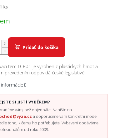
ová
1 ks
dem
Pridať do košíka
ací terč TCP01 je vyroben z plastických hmot a
 prevedením odpovídá české legislativě.
 informácie
EJSTE SI JISTÍ VÝBĚREM?
radíme vám, než objednáte. Napište na
bchod@vyza.cz
a doporučíme vám konkrétní model
odle toho, k čemu ho potřebujete. Vybavení dodáváme
rofesionálům od roku 2009.