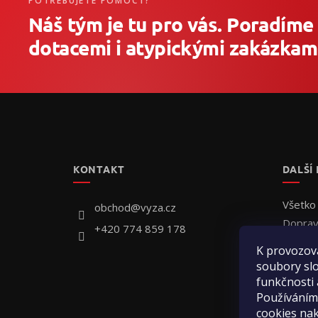
POTŘEBUJETE POMOCT?
Náš tým je tu pro vás. Poradíme
dotacemi i atypickými zakázkami
Z
á
p
ä
t
KONTAKT
DALŠÍ
i
e
Všetko
obchod
@
vyza.cz
Doprav
+420 774 859 178
Individ
K provozov
Ako ob
soubory slo
Hodnot
funkčnosti 
Používáním
Kontak
cookies na