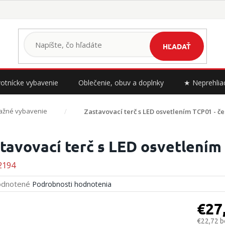
HĽADAŤ
otnícke vybavenie
Oblečenie, obuv a doplnky
★ Neprehlia
ažné vybavenie
Zastavovací terč s LED osvetlením TCP01 - č
tavovací terč s LED osvetlením
2194
erné
dnotené
Podrobnosti hodnotenia
tenie
ktu
€27
€22,72 