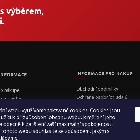
 s výběrem,
.
INFORMACE PRO NÁKUP
 INFORMACE
Obchodní podmínky
 o nákupe
Ochrana osobních údajů
a a platba
Formulář - Uplatnění reklama
uálna cenová ponuka
ání webu využíváme takzvané cookies. Cookies jsou
Formulář - Odstoupení od sm
jednať
užící k přizpůsobení obsahu webu, k měření jeho
enie obchodu
a obecně k zajištění vaší maximální spokojenosti.
 tohoto webu souhlasíte se způsobem, jakým s
ty
kládáme.