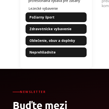
profesionálna výbava pre zásahy
prev
komu
Lezecké vybavenie
Požiarny šport
Zdravotnícke vybavenie
Oblečenie, obuv a doplnky
Neprehliadnite
NEWSLETTER
Buďte mezi