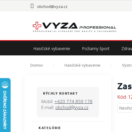
Prejsť
obchod@vyza.cz
na
obsah
Hasičské vybavenie
Požiarny šport
Zdrav
Domov
Hasičské vybavenie
Výstr
B
Zas
o
č
RÝCHLY KONTAKT
Kód:
1
n
Mobil:
+420 774 859 178
ý
E-mail:
obchod@vyza.cz
Priem
Neoho
p
hodno
a
produ
n
je
KATEGÓRIE
Preskočiť
e
0,0