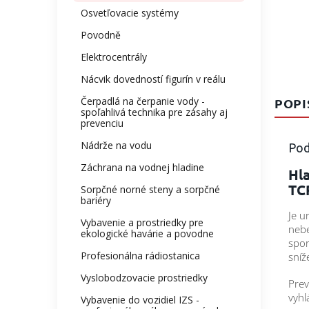
Osvetľovacie systémy
Povodně
Elektrocentrály
Nácvik dovedností figurín v reálu
Čerpadlá na čerpanie vody -
POPI
spoľahlivá technika pre zásahy aj
prevenciu
Nádrže na vodu
Pod
Záchrana na vodnej hladine
Hla
TC
Sorpčné norné steny a sorpčné
bariéry
Je u
Vybavenie a prostriedky pre
nebe
ekologické havárie a povodne
spor
Profesionálna rádiostanica
sníž
Vyslobodzovacie prostriedky
Prev
vyhl
Vybavenie do vozidiel IZS -