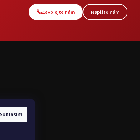
Zavolejte nám
Napište nám
ce
louvy
Súhlasím