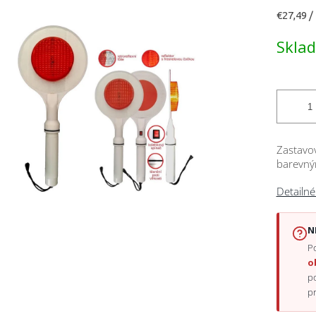
Jednotk
€27,49 / 
cena:
čiek.
Skla
Zastavov
barevným
Detailné
N
Po
o
p
p