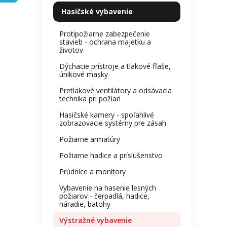
kategórie
z
l
Hasičské vybavenie
5
hviezdi
Protipožiarne zabezpečenie
stavieb - ochrana majetku a
životov
Dýchacie prístroje a tlakové fľaše,
únikové masky
Pretlakové ventilátory a odsávacia
technika pri požiari
Hasičské kamery - spoľahlivé
zobrazovacie systémy pre zásah
Požiarne armatúry
Požiarne hadice a príslušenstvo
Prúdnice a monitory
Vybavenie na hasenie lesných
požiarov - čerpadlá, hadice,
náradie, batohy
Výstražné vybavenie