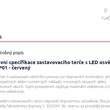
TLAČ
S
robný popis
vní specifikace zastavovacího terče s LED osv
P01 - červený
rčen k zastavování silničního prevozu pri dopravních kontrolách, p
zpečných alebo rozmerných nákladů, nouzových situacích alebo
tovních akcích. Svým prevedením zajišťuje maximální viditelnost a to
ené viditelnosti.
edení zastavovacího terče odpovídá dopravnímu zariadenie Z8a p
ášky Ministerstva dopravy č. 30/2001 Sb., kterou sa prevádějí pravi