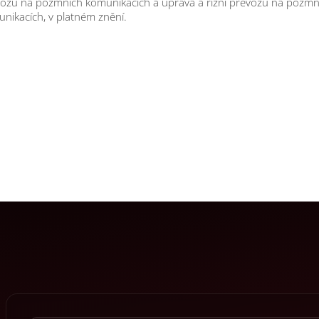
ozu na pozmních komunikacích a úprava a řízní prevozu na pozmn
nikacích, v platném znění.