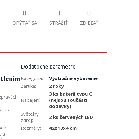
OPÝTAŤ SA
STRÁŽIŤ
ZDIEĽAŤ
Dodatočné parametre
ětlením
Kategória
:
Výstražné vybavenie
Záruka
:
2 roky
3 ks baterií typu C
řepravách
Napájení
:
(nejsou součástí
dodávky)
 i za
Světelný
2 ks červených LED
zdroj
:
odle
Rozměry
:
42x18x4 cm
dla