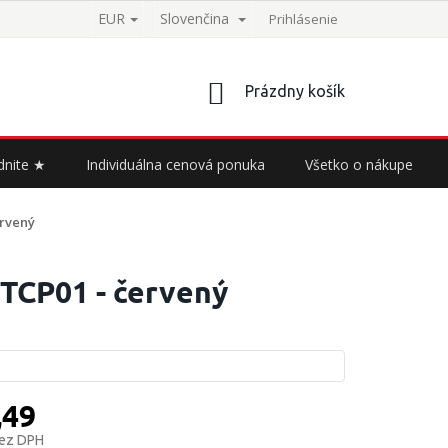
EUR
Slovenčina
Prihlásenie
NÁKUPNÝ
Prázdny košík
KOŠÍK
dnite ★
Individuálna cenová ponuka
Všetko o nákupe
ervený
 TCP01 - červený
,49
bez DPH