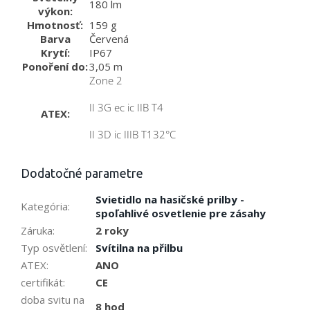
180 lm
výkon:
Hmotnosť:
159 g
Barva
Červená
Krytí:
IP67
Ponoření do:
3,05 m
Zone 2
II 3G ec ic IIB T4
ATEX:
II 3D ic IIIB T132°C
Dodatočné parametre
Svietidlo na hasičské prilby -
Kategória
:
spoľahlivé osvetlenie pre zásahy
Záruka
:
2 roky
Typ osvětlení
:
Svítilna na přilbu
ATEX
:
ANO
certifikát
:
CE
doba svitu na
8 hod