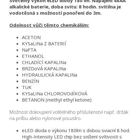
Světelný výkon eLED diody 180 lm. Napájení 4xAA
alkalické baterie, doba svitu: 8 hodin. svítilna je
vodotěsná s možností ponoření do 3m.
Odolnost vůči těmto chemikáliím:
ACETON
KYSaLINa Z BATERIÍ
NaFTA
ETHANOL
CHLADÍCÍ KAPALINa
BRZDoVÁ KAPALINa
HYDRAULICKÁ KAPALINa
BENZÍN
TUK
KYSaLINa CHLOROVOdÍKOVÁ
BETANON (methyl ethyl ketone)
Možnost dokoupení volitelného příslušenství např. držák
na prilbu alebo nylonové pouzdro.
eLED dioda o výkonu 180lm s dobou sviacní 8 hod.
High-Intensity LED chip bez snížení svítivosti s