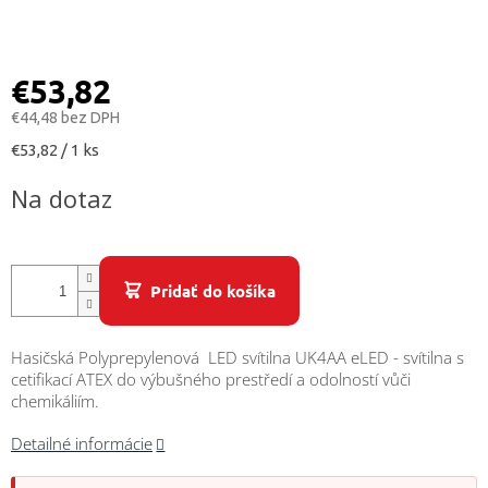
/
Prihlásenie
€53,82
€44,48 bez DPH
Jednotková
€53,82 / 1 ks
cena:
Na dotaz
Pridať do košíka
Hasičská Polyprepylenová LED svítilna UK4AA eLED - svítilna s
cetifikací ATEX do výbušného prestředí a odolností vůči
chemikáliím.
Detailné informácie