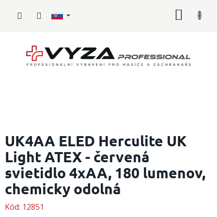
Prejsť
NÁKU
na
obsah
KOŠÍK
Hasičské
vybavenie
UK4AA ELED Herculite UK
Light ATEX - červená
Požiarny
šport
svietidlo 4xAA, 180 lumenov,
Zdravotnícke
chemicky odolná
vybavenie
Kód:
12851
Oblečenie,