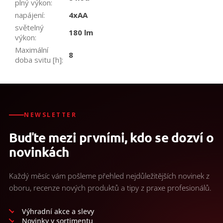
plný výkon
:
napájení
:
4xAA
světelný
180 lm
výkon
:
Maximální
8
doba svitu [h]
:
NEWSLETTER
Buďte mezi prvními, kdo se dozví o
novinkách
Každý měsíc vám pošleme přehled nejdůležitějších novinek z
oboru, recenze nových produktů a tipy z praxe profesionálů.
Výhradní akce a slevy
Novinky v sortimentu