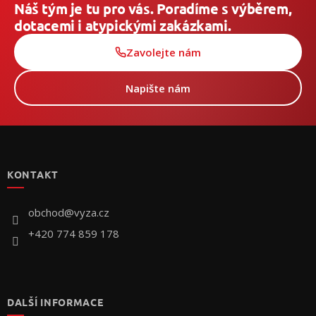
Náš tým je tu pro vás. Poradíme s výběrem,
dotacemi i atypickými zakázkami.
Zavolejte nám
Napište nám
Z
á
p
KONTAKT
ä
t
i
obchod
@
vyza.cz
e
+420 774 859 178
DALŠÍ INFORMACE