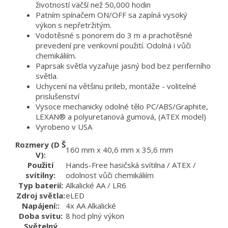
životností väčší než 50,000 hodin
Patním spínačem ON/OFF sa zapíná vysoký
výkon s nepřetržitým.
Vodotěsné s ponorem do 3 m a prachotěsné
prevedení pre venkovní použití. Odolná i vůči
chemikáliím.
Paprsak světla vyzařuje jasný bod bez periferního
světla.
Uchycení na většinu prileb, montáže - volitelné
prislušenství
Vysoce mechanicky odolné tělo PC/ABS/Graphite,
LEXAN® a polyuretanová gumová, (ATEX model)
Vyrobeno v USA
Rozmery (D Š
160 mm x 40,6 mm x 35,6 mm
V):
Použití
Hands-Free hasičská svítilna / ATEX /
svítilny:
odolnost vůči chemikáliím
Typ baterií:
Alkalické AA / LR6
Zdroj světla:
eLED
Napájení::
4x AA Alkalické
Doba svitu:
8 hod plný výkon
Světelný