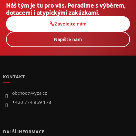
Náš tým je tu pro vás. Poradíme s výběrem,
dotacemi i atypickými zakázkami.
Zavolejte nám
Napište nám
Z
á
p
KONTAKT
ä
t
i
obchod
@
vyza.cz
e
+420 774 859 178
DALŠÍ INFORMACE