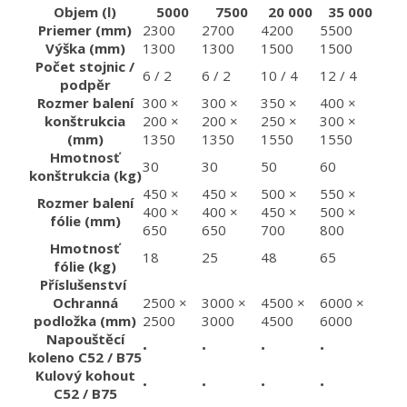
Objem (l)
5000
7500
20 000
35 000
Priemer (mm)
2300
2700
4200
5500
Výška (mm)
1300
1300
1500
1500
Počet stojnic /
6 / 2
6 / 2
10 / 4
12 / 4
podpěr
Rozmer balení
300 ×
300 ×
350 ×
400 ×
konštrukcia
200 ×
200 ×
250 ×
300 ×
(mm)
1350
1350
1550
1550
Hmotnosť
30
30
50
60
konštrukcia (kg)
450 ×
450 ×
500 ×
550 ×
Rozmer balení
400 ×
400 ×
450 ×
500 ×
fólie (mm)
650
650
700
800
Hmotnosť
18
25
48
65
fólie (kg)
Příslušenství
Ochranná
2500 ×
3000 ×
4500 ×
6000 ×
podložka (mm)
2500
3000
4500
6000
Napouštěcí
•
•
•
•
koleno C52 / B75
Kulový kohout
•
•
•
•
C52 / B75