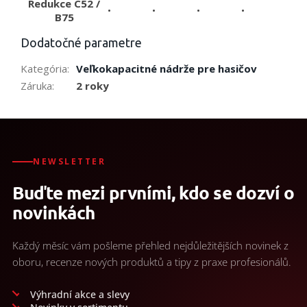
Redukce C52 /
•
•
•
•
B75
Dodatočné parametre
Kategória
:
Veľkokapacitné nádrže pre hasičov
Záruka
:
2 roky
NEWSLETTER
Buďte mezi prvními, kdo se dozví o
novinkách
Každý měsíc vám pošleme přehled nejdůležitějších novinek z
oboru, recenze nových produktů a tipy z praxe profesionálů.
Výhradní akce a slevy