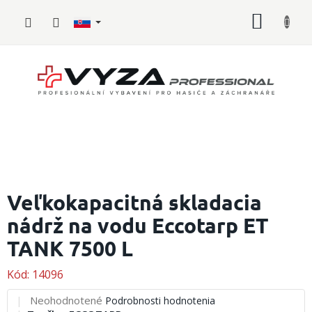
Prejsť
NÁKU
na
obsah
KOŠÍK
Hasičské
vybavenie
Veľkokapacitná skladacia
nádrž na vodu Eccotarp ET
Požiarny
šport
TANK 7500 L
Zdravotnícke
vybavenie
Kód:
14096
Priemerné
Neohodnotené
Podrobnosti hodnotenia
Oblečenie,