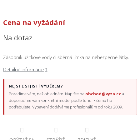
/
Prihlásenie
Cena na vyžádání
Na dotaz
Zásobník užitkové vody či sběrná jímka na nebezpečné látky.
Detailné informácie
NEJSTE SI JISTÍ VÝBĚREM?
Poradíme vám, než objednáte. Napište na
obchod@vyza.cz
a
doporučíme vám konkrétní model podle toho, k čemu ho
potřebujete. Vybavení dodáváme profesionálům od roku 2009.
OPÝTAŤ SA
STRÁŽIŤ
ZDIEĽAŤ