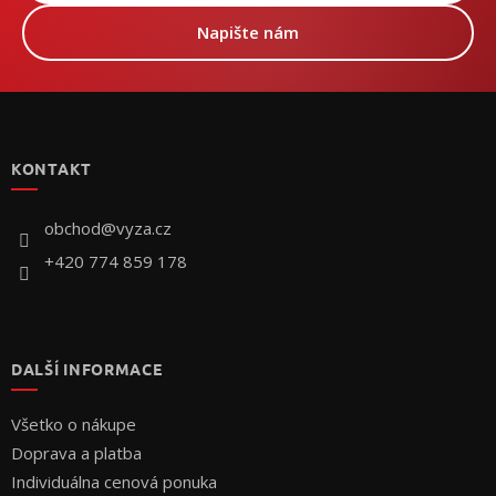
Napište nám
Z
á
p
KONTAKT
ä
t
i
obchod
@
vyza.cz
e
+420 774 859 178
DALŠÍ INFORMACE
Všetko o nákupe
Doprava a platba
Individuálna cenová ponuka