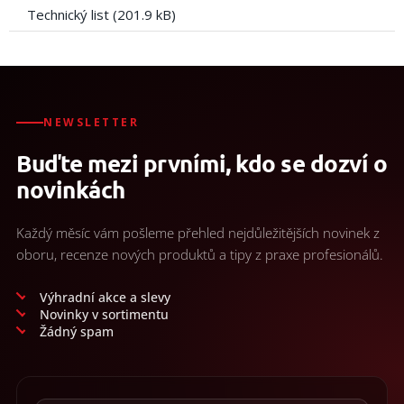
Technický list (201.9 kB)
NEWSLETTER
Buďte mezi prvními, kdo se dozví o
novinkách
Každý měsíc vám pošleme přehled nejdůležitějších novinek z
oboru, recenze nových produktů a tipy z praxe profesionálů.
Výhradní akce a slevy
Novinky v sortimentu
Žádný spam