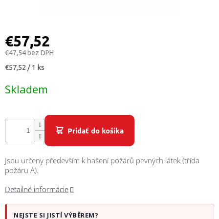
/
Prihlásenie
€57,52
€47,54 bez DPH
Jednotková
€57,52 / 1 ks
cena:
Skladem
Pridať do košíka
Jsou určeny především k hašení požárů pevných látek (třída
požáru A).
Detailné informácie
NEJSTE SI JISTÍ VÝBĚREM?