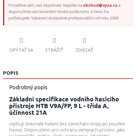
Poradíme vám, než objednáte. Napište na
obchod@vyza.cz
a
doporučíme vám konkrétní model podle toho, k čemu ho
potřebujete. Vybavení dodáváme profesionálům od roku 2009.
OPÝTAŤ SA
STRÁŽIŤ
ZDIEĽAŤ
POPIS
Podrobný popis
Základní specifikace vodního hasicího
přístroje HTB V9A/FP, 9 L - třída A,
účinnost 21A
zajištují dokonalé hašení bez zanechání stopy po použitie
hasiva. Doporučeno pro ochranu veřejných prostor, jako
sú kanceláře, archivy, školy, nemocnice, advokátní