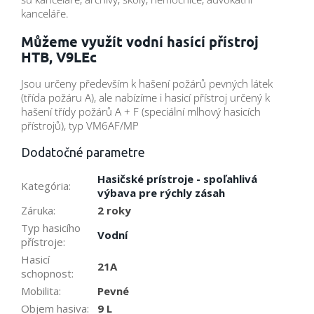
kanceláře.
Můžeme využít vodní hasící přístroj
HTB, V9LEc
Jsou určeny především k hašení požárů pevných látek
(třída požáru A), ale nabízíme i hasicí přístroj určený k
hašení třídy požárů A + F (speciální mlhový hasicích
přístrojů), typ VM6AF/MP
Dodatočné parametre
Hasičské prístroje - spoľahlivá
Kategória
:
výbava pre rýchly zásah
Záruka
:
2 roky
Typ hasicího
Vodní
přístroje
:
Hasicí
21A
schopnost
:
Mobilita
:
Pevné
Objem hasiva
:
9 L