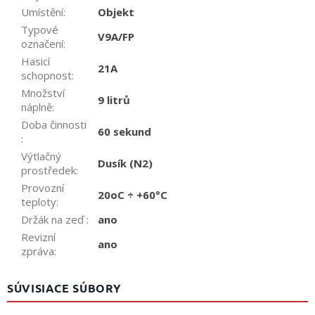
Umístění
:
Objekt
Typové
V9A/FP
označení
:
Hasicí
21A
schopnost
:
Množství
9 litrů
náplně
:
Doba činnosti
60 sekund
:
Výtlačný
Dusík (N2)
prostředek
:
Provozní
20oC ÷ +60°C
teploty
:
Držák na zeď
:
ano
Revizní
ano
zpráva
:
SÚVISIACE SÚBORY