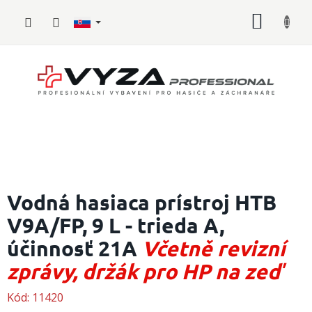
Prejsť
NÁKU
na
obsah
KOŠÍK
Hasičské
vybavenie
Vodná hasiaca prístroj HTB
V9A/FP, 9 L - trieda A,
Požiarny
šport
účinnosť 21A
Včetně revizní
Zdravotnícke
zprávy, držák pro HP na zeď
vybavenie
Kód:
11420
Oblečenie,